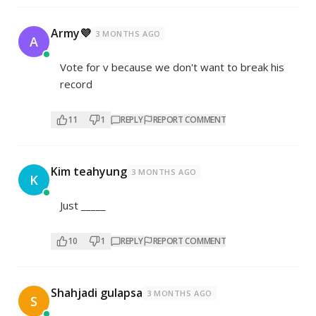
Army💜
3 MONTHS AGO
A
Vote for v because we don't want to break his
record
11
1
REPLY
REPORT COMMENT
Kim teahyung
3 MONTHS AGO
K
Just _____
10
1
REPLY
REPORT COMMENT
Shahjadi gulapsa
3 MONTHS AGO
S