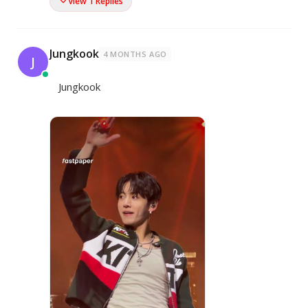
View 1 Replies
Jungkook
4 MONTHS AGO
J
Jungkook