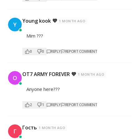
Young kook 💜
1 MONTH AGO
Y
Mim ???
0
0
REPLY
REPORT COMMENT
OT7 ARMY FOREVER 💜
1 MONTH AGO
O
Anyone here???
2
1
REPLY
REPORT COMMENT
Гость
1 MONTH AGO
Г