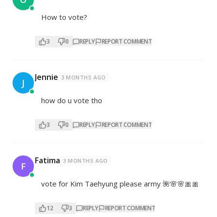
How to vote?
3
0
REPLY
REPORT COMMENT
Jennie
3 MONTHS AGO
J
how do u vote tho
3
0
REPLY
REPORT COMMENT
Fatima
3 MONTHS AGO
F
vote for Kim Taehyung please army 🌺🌸🌸🎀🎀
12
3
REPLY
REPORT COMMENT