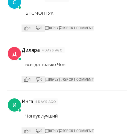
С
БТС ЧОНГУК
1
0
REPLY
REPORT COMMENT
Диляра
4 DAYS AGO
Д
всегда только Чон
1
0
REPLY
REPORT COMMENT
Инга
4 DAYS AGO
И
Чонгук лучший
1
0
REPLY
REPORT COMMENT