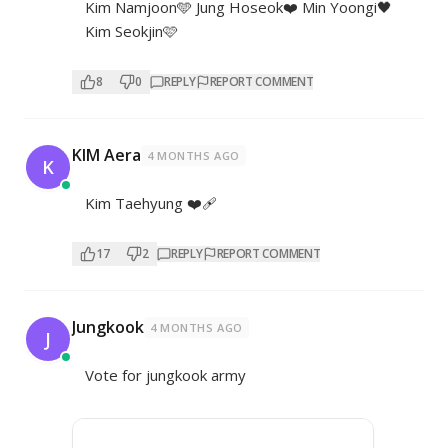
Kim Namjoon🩵 Jung Hoseok❤️ Min Yoongi🖤
Kim Seokjin🩷
8
0
REPLY
REPORT COMMENT
KIM Aera
4 MONTHS AGO
K
Kim Taehyung ❤️‍🩹
17
2
REPLY
REPORT COMMENT
Jungkook
4 MONTHS AGO
J
Vote for jungkook army