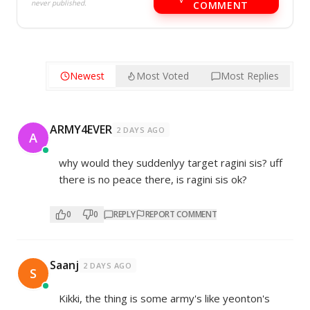
never published.
COMMENT
Newest
Most Voted
Most Replies
ARMY4EVER
2 DAYS AGO
A
why would they suddenlyy target ragini sis? uff
there is no peace there, is ragini sis ok?
0
0
REPLY
REPORT COMMENT
Saanj
2 DAYS AGO
S
Kikki, the thing is some army's like yeonton's