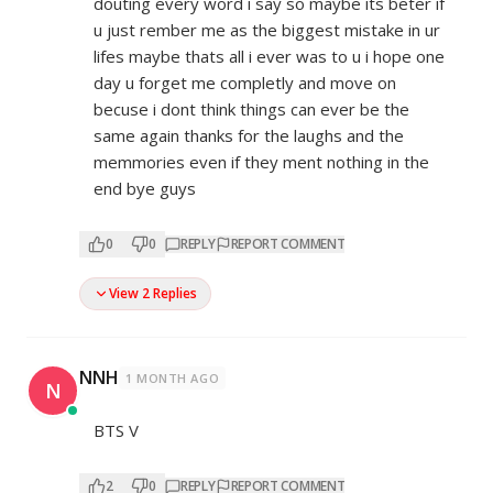
douting every word i say so maybe its beter if
u just rember me as the biggest mistake in ur
lifes maybe thats all i ever was to u i hope one
day u forget me completly and move on
becuse i dont think things can ever be the
same again thanks for the laughs and the
memmories even if they ment nothing in the
end bye guys
0
0
REPLY
REPORT COMMENT
View 2 Replies
NNH
1 MONTH AGO
N
BTS V
2
0
REPLY
REPORT COMMENT