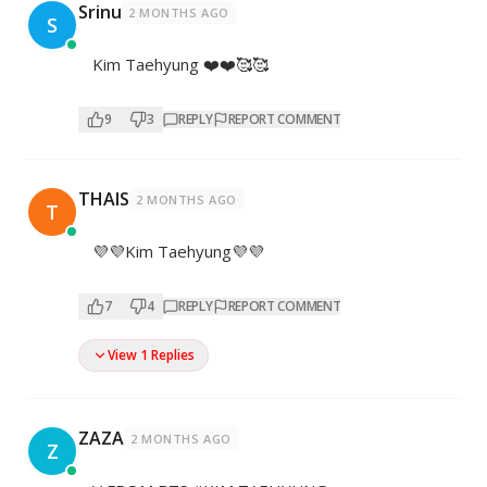
Srinu
2 MONTHS AGO
S
Kim Taehyung ❤️❤️🥰🥰
9
3
REPLY
REPORT COMMENT
THAIS
2 MONTHS AGO
T
💜💜Kim Taehyung💜💜
7
4
REPLY
REPORT COMMENT
View 1 Replies
ZAZA
2 MONTHS AGO
Z