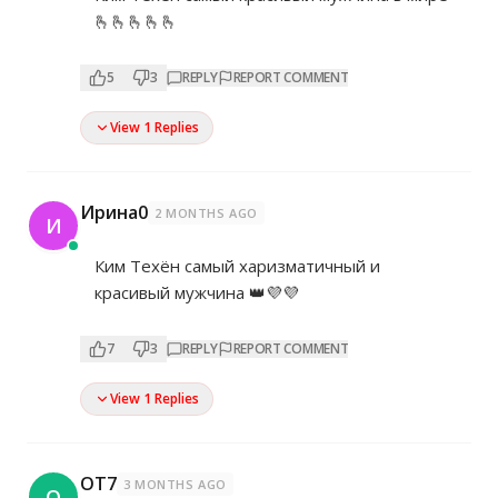
🫰🫰🫰🫰🫰
5
3
REPLY
REPORT COMMENT
View 1 Replies
Ирина0
2 MONTHS AGO
И
Ким Техён самый харизматичный и
красивый мужчина 👑💜💜
7
3
REPLY
REPORT COMMENT
View 1 Replies
OT7
3 MONTHS AGO
O