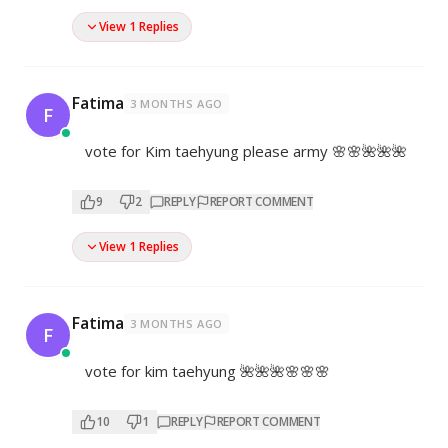
View 1 Replies
Fatima
3 MONTHS AGO
F
vote for Kim taehyung please army 🌸🌸🌺🌺🌺
9
2
REPLY
REPORT COMMENT
View 1 Replies
Fatima
3 MONTHS AGO
F
vote for kim taehyung 🌺🌺🌺🌸🌸🌸
10
1
REPLY
REPORT COMMENT