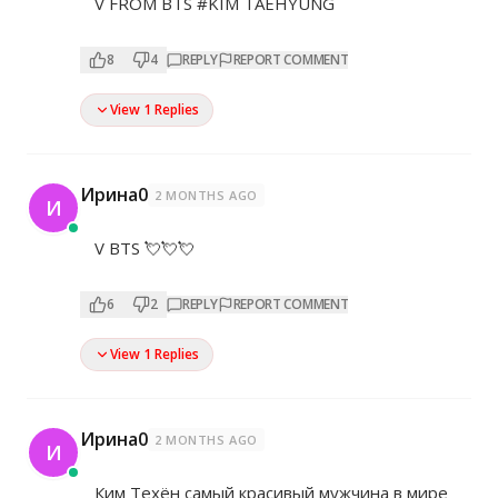
V FROM BTS #KIM TAEHYUNG
8
4
REPLY
REPORT COMMENT
View 1 Replies
Ирина0
2 MONTHS AGO
И
V BTS 💘💘💘
6
2
REPLY
REPORT COMMENT
View 1 Replies
Ирина0
2 MONTHS AGO
И
Ким Техён самый красивый мужчина в мире