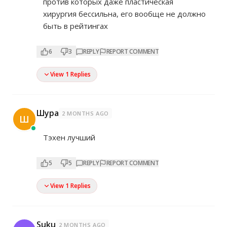
против которых даже пластическая
хирургия бессильна, его вообще не должно
быть в рейтингах
6
3
REPLY
REPORT COMMENT
View 1 Replies
Шура
2 MONTHS AGO
Ш
Тэхен лучший
5
5
REPLY
REPORT COMMENT
View 1 Replies
Suku
2 MONTHS AGO