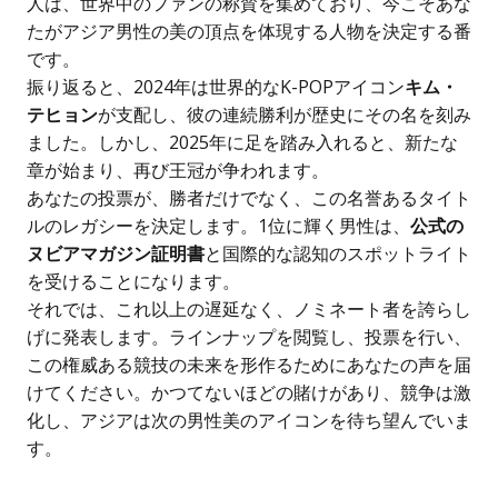
人は、世界中のファンの称賛を集めており、今こそあな
たがアジア男性の美の頂点を体現する人物を決定する番
です。
振り返ると、2024年は世界的なK-POPアイコン
キム・
テヒョン
が支配し、彼の連続勝利が歴史にその名を刻み
ました。しかし、2025年に足を踏み入れると、新たな
章が始まり、再び王冠が争われます。
あなたの投票が、勝者だけでなく、この名誉あるタイト
ルのレガシーを決定します。1位に輝く男性は、
公式の
ヌビアマガジン証明書
と国際的な認知のスポットライト
を受けることになります。
それでは、これ以上の遅延なく、ノミネート者を誇らし
げに発表します。ラインナップを閲覧し、投票を行い、
この権威ある競技の未来を形作るためにあなたの声を届
けてください。かつてないほどの賭けがあり、競争は激
化し、アジアは次の男性美のアイコンを待ち望んでいま
す。