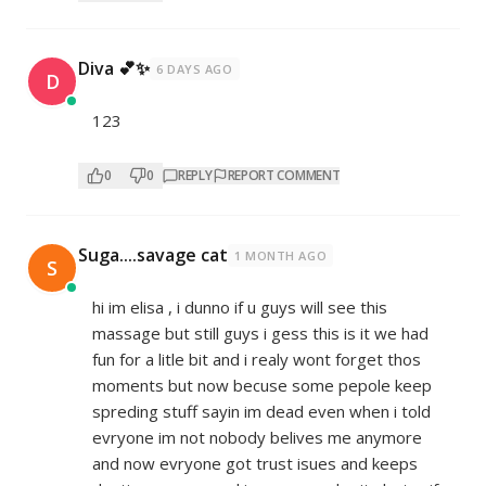
Diva 💕✨
6 DAYS AGO
D
123
0
0
REPLY
REPORT COMMENT
Suga....savage cat
1 MONTH AGO
S
hi im elisa , i dunno if u guys will see this
massage but still guys i gess this is it we had
fun for a litle bit and i realy wont forget thos
moments but now becuse some pepole keep
spreding stuff sayin im dead even when i told
evryone im not nobody belives me anymore
and now evryone got trust isues and keeps