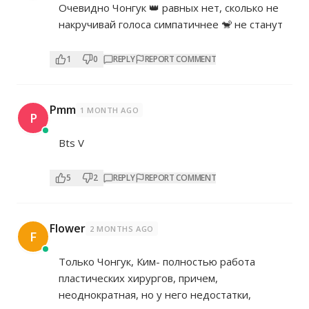
Очевидно Чонгук 👑 равных нет, сколько не
накручивай голоса симпатичнее 🐒 не станут
1
0
REPLY
REPORT COMMENT
Pmm
1 MONTH AGO
P
Bts V
5
2
REPLY
REPORT COMMENT
Flower
2 MONTHS AGO
F
Только Чонгук, Ким- полностью работа
пластических хирургов, причем,
неоднократная, но у него недостатки,