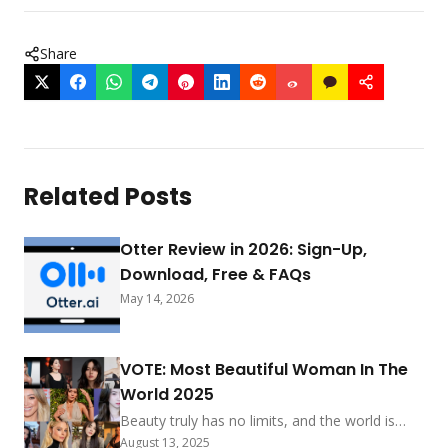
Share
Related Posts
Otter Review in 2026: Sign-Up,
Download, Free & FAQs
May 14, 2026
VOTE: Most Beautiful Woman In The
World 2025
Beauty truly has no limits, and the world is
buzzing with excitement to celebrate the
August 13, 2025