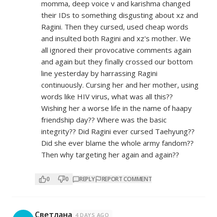
momma, deep voice v and karishma changed
their IDs to something disgusting about xz and
Ragini. Then they cursed, used cheap words
and insulted both Ragini and xz's mother. We
all ignored their provocative comments again
and again but they finally crossed our bottom
line yesterday by harrassing Ragini
continuously. Cursing her and her mother, using
words like HIV virus, what was all this??
Wishing her a worse life in the name of haapy
friendship day?? Where was the basic
integrity?? Did Ragini ever cursed Taehyung??
Did she ever blame the whole army fandom??
Then why targeting her again and again??
0
0
REPLY
REPORT COMMENT
Светлана
4 DAYS AGO