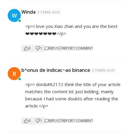
Winda
2 YEARS AGO
W
<p>I love you Xiao zhan and you are the best
❤️❤️❤️❤️❤️❤️❤️</p>
0
1
REPLY
REPORT COMMENT
b^onus de indicac~ao binance
2 YEARS AGO
B
<p>I don&#8217;t think the title of your article
matches the content lol. Just kidding, mainly
because I had some doubts after reading the
article.</p>
0
1
REPLY
REPORT COMMENT