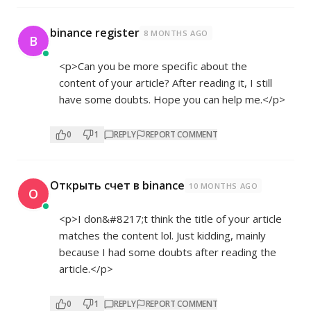
binance register
8 MONTHS AGO
B
<p>Can you be more specific about the
content of your article? After reading it, I still
have some doubts. Hope you can help me.</p>
0
1
REPLY
REPORT COMMENT
Открыть счет в binance
10 MONTHS AGO
О
<p>I don&#8217;t think the title of your article
matches the content lol. Just kidding, mainly
because I had some doubts after reading the
article.</p>
0
1
REPLY
REPORT COMMENT