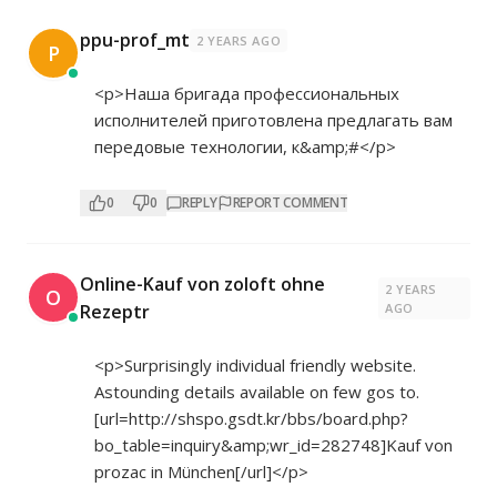
ppu-prof_mt
2 YEARS AGO
P
<p>Наша бригада профессиональных
исполнителей приготовлена предлагать вам
передовые технологии, к&amp;#</p>
0
0
REPLY
REPORT COMMENT
Online-Kauf von zoloft ohne
2 YEARS
O
Rezeptr
AGO
<p>Surprisingly individual friendly website.
Astounding details available on few gos to.
[url=
http://shspo.gsdt.kr/bbs/board.php?
bo_table=inquiry&amp;wr_id=282748]Kauf
von
prozac in München[/url]</p>