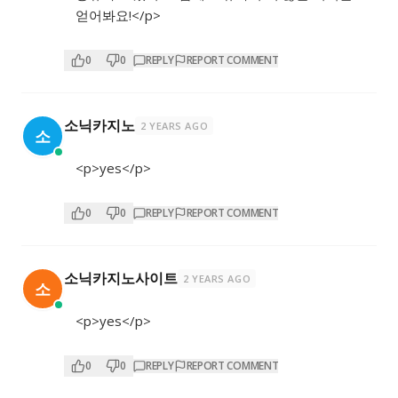
얻어봐요!</p>
0
0
REPLY
REPORT COMMENT
소닉카지노
2 YEARS AGO
소
<p>yes</p>
0
0
REPLY
REPORT COMMENT
소닉카지노사이트
2 YEARS AGO
소
<p>yes</p>
0
0
REPLY
REPORT COMMENT