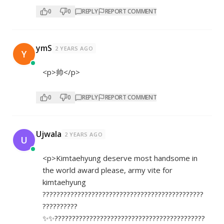
0
0
REPLY
REPORT COMMENT
ymS
2 YEARS AGO
Y
<p>帅</p>
0
0
REPLY
REPORT COMMENT
Ujwala
2 YEARS AGO
U
<p>Kimtaehyung deserve most handsome in
the world award please, army vite for
kimtaehyung
??????????????????????????????????????????????
??????????
✨✨???????????????????????????????????????????