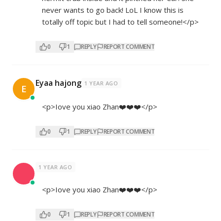
never wants to go back! LoL I know this is
totally off topic but I had to tell someone!</p>
0
1
REPLY
REPORT COMMENT
Eyaa hajong
1 YEAR AGO
E
<p>Iove you xiao Zhan❤️❤️❤️</p>
0
1
REPLY
REPORT COMMENT
1 YEAR AGO
<p>Iove you xiao Zhan❤️❤️❤️</p>
0
1
REPLY
REPORT COMMENT