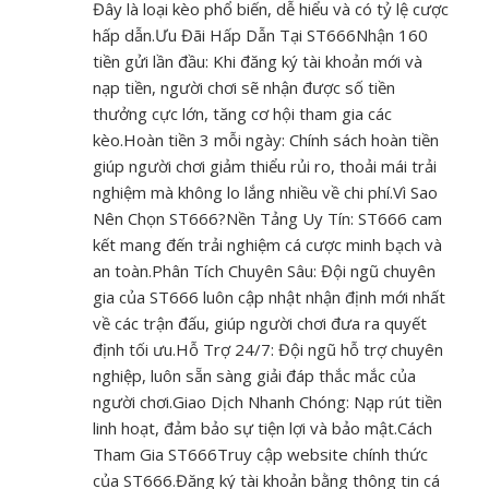
Đây là loại kèo phổ biến, dễ hiểu và có tỷ lệ cược
hấp dẫn.Ưu Đãi Hấp Dẫn Tại ST666Nhận 160
tiền gửi lần đầu: Khi đăng ký tài khoản mới và
nạp tiền, người chơi sẽ nhận được số tiền
thưởng cực lớn, tăng cơ hội tham gia các
kèo.Hoàn tiền 3 mỗi ngày: Chính sách hoàn tiền
giúp người chơi giảm thiểu rủi ro, thoải mái trải
nghiệm mà không lo lắng nhiều về chi phí.Vì Sao
Nên Chọn ST666?Nền Tảng Uy Tín: ST666 cam
kết mang đến trải nghiệm cá cược minh bạch và
an toàn.Phân Tích Chuyên Sâu: Đội ngũ chuyên
gia của ST666 luôn cập nhật nhận định mới nhất
về các trận đấu, giúp người chơi đưa ra quyết
định tối ưu.Hỗ Trợ 24/7: Đội ngũ hỗ trợ chuyên
nghiệp, luôn sẵn sàng giải đáp thắc mắc của
người chơi.Giao Dịch Nhanh Chóng: Nạp rút tiền
linh hoạt, đảm bảo sự tiện lợi và bảo mật.Cách
Tham Gia ST666Truy cập website chính thức
của ST666.Đăng ký tài khoản bằng thông tin cá