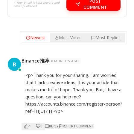
POST
* Your email is kept private and
never published.
COMMENT
Newest
Most Voted
Most Replies
Binance推荐
8 MONTHS AGO
B
<p>Thank you for your sharing. I am worried
that I lack creative ideas. It is your article that
makes me full of hope. Thank you. But, I have a
question, can you help me?
https://accounts.binance.com/register-person?
ref=IHJUI7TF</p>
1
0
REPLY
REPORT COMMENT