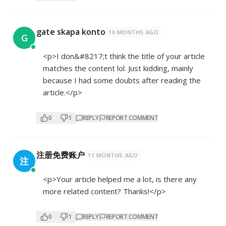
gate skapa konto
10 MONTHS AGO
G
<p>I don&#8217;t think the title of your article
matches the content lol. Just kidding, mainly
because I had some doubts after reading the
article.</p>
0
1
REPLY
REPORT COMMENT
注册免费账户
11 MONTHS AGO
注
<p>Your article helped me a lot, is there any
more related content? Thanks!</p>
0
1
REPLY
REPORT COMMENT