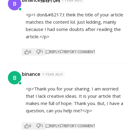
Binance推荐代码
1 YEAR AGO
B
<p>I don&#8217;t think the title of your article
matches the content lol. Just kidding, mainly
because I had some doubts after reading the
article.</p>
0
1
REPLY
REPORT COMMENT
binance
1 YEAR AGO
B
<p>Thank you for your sharing. I am worried
that I lack creative ideas. It is your article that
makes me full of hope. Thank you. But, I have a
question, can you help me?</p>
0
1
REPLY
REPORT COMMENT