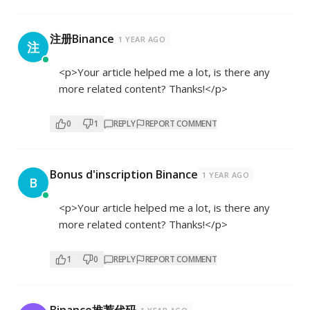
注册Binance
1 YEAR AGO
注
<p>Your article helped me a lot, is there any
more related content? Thanks!</p>
0
1
REPLY
REPORT COMMENT
Bonus d'inscription Binance
1 YEAR AGO
B
<p>Your article helped me a lot, is there any
more related content? Thanks!</p>
1
0
REPLY
REPORT COMMENT