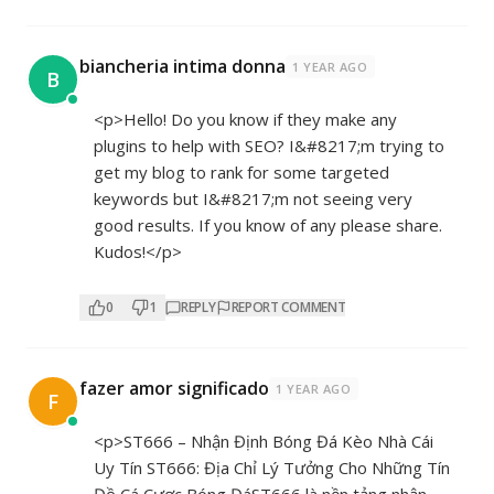
biancheria intima donna
1 YEAR AGO
B
<p>Hello! Do you know if they make any
plugins to help with SEO? I&#8217;m trying to
get my blog to rank for some targeted
keywords but I&#8217;m not seeing very
good results. If you know of any please share.
Kudos!</p>
0
1
REPLY
REPORT COMMENT
fazer amor significado
1 YEAR AGO
F
<p>ST666 – Nhận Định Bóng Đá Kèo Nhà Cái
Uy Tín ST666: Địa Chỉ Lý Tưởng Cho Những Tín