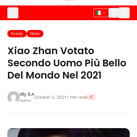
Beauty
News
Xiao Zhan Votato
Secondo Uomo Più Bello
Del Mondo Nel 2021
Ally B.A
October 5, 2021
1
min read
IT
Author