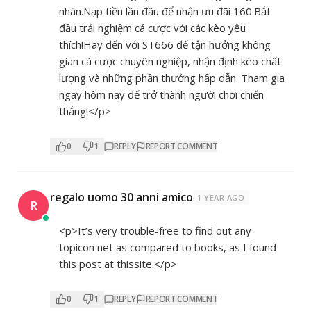
nhân.Nạp tiền lần đầu để nhận ưu đãi 160.Bắt
đầu trải nghiệm cá cược với các kèo yêu
thích!Hãy đến với ST666 để tận hưởng không
gian cá cược chuyên nghiệp, nhận định kèo chất
lượng và những phần thưởng hấp dẫn. Tham gia
ngay hôm nay để trở thành người chơi chiến
thắng!</p>
0
1
REPLY
REPORT COMMENT
regalo uomo 30 anni amico
1 YEAR AGO
R
<p>It’s very trouble-free to find out any
topicon net as compared to books, as I found
this post at thissite.</p>
0
1
REPLY
REPORT COMMENT