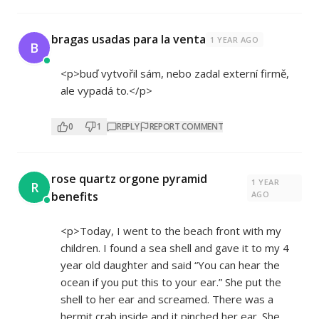
bragas usadas para la venta
1 YEAR AGO
B
<p>buď vytvořil sám, nebo zadal externí firmě,
ale vypadá to.</p>
0
1
REPLY
REPORT COMMENT
rose quartz orgone pyramid
1 YEAR
R
benefits
AGO
<p>Today, I went to the beach front with my
children. I found a sea shell and gave it to my 4
year old daughter and said “You can hear the
ocean if you put this to your ear.” She put the
shell to her ear and screamed. There was a
hermit crab inside and it pinched her ear. She