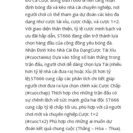
Đồ Cá Cược Bóng ĐáST666 là nền tảng nhận
định bóng đá và kèo nhà cái chuyên nghiệp, nơi
người chơi có thể tham gia dự đoán các kèo đa
dạng như cược tài xỉu, cược chấp, và cược 1×2.
Với giao diện thân thiện, tỷ lệ cược minh bạch và
ưu đãi hấp dẫn, ST666 đang dần trở thành lựa
chọn hàng đầu của cộng đồng yêu bóng đá.
Nhận Định Kèo Nhà Cái Đa DạngCược Tài Xỉu
(#cuoctaixiu) Dựa vào tổng số bàn thắng trong
trận đấu, người chơi dễ dàng chọn lựa Tài (nhiều
hơn tỷ lệ nhà cái đưa ra) hoặc Xỉu (ít hơn tỷ
lệ).ST666 cung cấp các phân tích chi tiết giúp
người chơi đưa ra lựa chọn chính xác.Cược Chấp
(#cuocchap) Thích hợp cho những trận đấu có
sự chênh lệch về sức mạnh giữa hai đội. ST666
cung cấp tỷ lệ chấp tối ưu, phù hợp với cả người
chơi mới và chuyên nghiệp.Cược 1×2
(#cuoc1x2) Phù hợp cho những ai muốn dự
đoán kết quả chung cuộc (Thắng – Hòa – Thua).