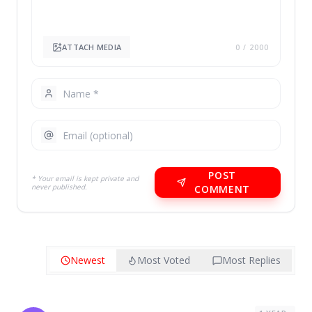
ATTACH MEDIA
0
/ 2000
POST
* Your email is kept private and
never published.
COMMENT
Newest
Most Voted
Most Replies