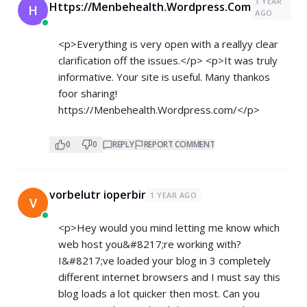
1 YEAR
Https://Menbehealth.Wordpress.Com
H
AGO
<p>Everything is very open with a reallyy clear
clarification off the issues.</p> <p>It was truly
informative. Your site is useful. Many thankos
foor sharing!
https://Menbehealth.Wordpress.com/</p>
0
0
REPLY
REPORT COMMENT
vorbelutr ioperbir
1 YEAR AGO
V
<p>Hey would you mind letting me know which
web host you&#8217;re working with?
I&#8217;ve loaded your blog in 3 completely
different internet browsers and I must say this
blog loads a lot quicker then most. Can you