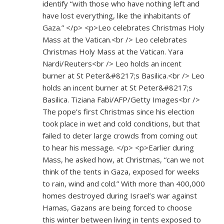
identify “with those who have nothing left and
have lost everything, like the inhabitants of
Gaza.” </p> <p>Leo celebrates Christmas Holy
Mass at the Vatican.<br /> Leo celebrates
Christmas Holy Mass at the Vatican. Yara
Nardi/Reuters<br /> Leo holds an incent
burner at St Peter&#8217;s Basilica.<br /> Leo
holds an incent burner at St Peter&#8217;s
Basilica. Tiziana Fabi/AFP/Getty Images<br />
The pope’s first Christmas since his election
took place in wet and cold conditions, but that
failed to deter large crowds from coming out
to hear his message. </p> <p>Earlier during
Mass, he asked how, at Christmas, “can we not
think of the tents in Gaza, exposed for weeks
to rain, wind and cold.” With more than 400,000
homes destroyed during Israel’s war against
Hamas, Gazans are being forced to choose
this winter between living in tents exposed to