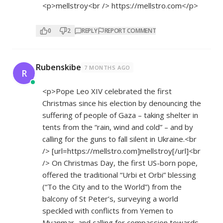
<p>mellstroy<br />
https://mellstro.com</p>
0
2
REPLY
REPORT COMMENT
Rubenskibe
7 MONTHS AGO
R
<p>Pope Leo XIV celebrated the first
Christmas since his election by denouncing the
suffering of people of Gaza – taking shelter in
tents from the “rain, wind and cold” – and by
calling for the guns to fall silent in Ukraine.<br
/> [url=
https://mellstro.com]mellstroy[/url]<br
/> On Christmas Day, the first US-born pope,
offered the traditional “Urbi et Orbi” blessing
(“To the City and to the World”) from the
balcony of St Peter’s, surveying a world
speckled with conflicts from Yemen to
Myanmar, and calling for compassion towards