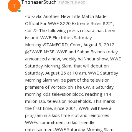
ThonaserStuch
7 MONTHS AGO
T
<p>Zvkc Another New Title Match Made
Official For WWE 8220;Extreme Rules 8221;
<br /> The following press release has been
issued: WWE Electrifies Saturday
MorningsSTAMFORD, Conn., August 9, 2012
鈥?WWE NYSE: WWE and Saban Brands today
announced a new, weekly half-hour show, WWE
Saturday Morning Slam, that will debut on
Saturday, August 25 at 10 a.m. WWE Saturday
Morning Slam will be part of the television
premiere of Vortexx on The CW, a Saturday
morning kids television block, reaching 114
million U.S. television households. This marks
the first time, since 2001, WWE will have a
program in a kids time slot and reinforces
WWEs commitment to kid-friendly
entertainment.WWE Saturday Morning Slam