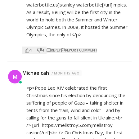
waterbottle.us]stanley
waterbottle[/url] mpics.
As a result, Beijing will be the first city in the
world to hold both the Summer and Winter
Olympic Games. In 2008, it hosted the Summer
Olympics, the only ot</p>
1
4
REPLY
REPORT COMMENT
Michaelcah
7 MONTHS AGO
M
<p>Pope Leo XIV celebrated the first
Christmas since his election by denouncing the
suffering of people of Gaza – taking shelter in
tents from the “rain, wind and cold” – and by
calling for the guns to fall silent in Ukraine.<br
/> [url=
https://mellstroy5.com]mellstroy
casino[/url]<br /> On Christmas Day, the first