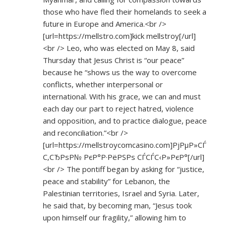
those who have fled their homelands to seek a
future in Europe and America.<br />
[url=
https://mellstro.com]kick
mellstroy[/url]
<br /> Leo, who was elected on May 8, said
Thursday that Jesus Christ is “our peace”
because he “shows us the way to overcome
conflicts, whether interpersonal or
international. With his grace, we can and must
each day our part to reject hatred, violence
and opposition, and to practice dialogue, peace
and reconciliation.”<br />
[url=
https://mellstroycomcasino.com]РјРµР»СЃ
С‚СЂРѕР№
РєР°Р·РёРЅРѕ СЃСЃС‹Р»РєР°[/url]
<br /> The pontiff began by asking for “justice,
peace and stability” for Lebanon, the
Palestinian territories, Israel and Syria. Later,
he said that, by becoming man, “Jesus took
upon himself our fragility,” allowing him to