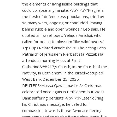
the elements or living inside buildings that
could collapse any minute. </p> <p>“Fragile is
the flesh of defenseless populations, tried by
so many wars, ongoing or concluded, leaving
behind rubble and open wounds,” Leo said. He
quoted an Israeli poet, Yehuda Amichai, who
called for peace to blossom “like wildflowers.”
</p> <p>Related article<br /> The acting Latin
Patriarch of Jerusalem Pierbattista Pizzaballa
attends a morning Mass at Saint
Catherine&#8217;s Church, in the Church of the
Nativity, in Bethlehem, in the Israeli-occupied
West Bank December 25, 2025.
REUTERS/Mussa Qawasma<br /> Christmas
celebrated once again in Bethlehem but West
Bank suffering persists </p> <p>Later during
his Christmas message, he called for
compassion towards those “who are fleeing
their homeland to seek a future elsewhere, like