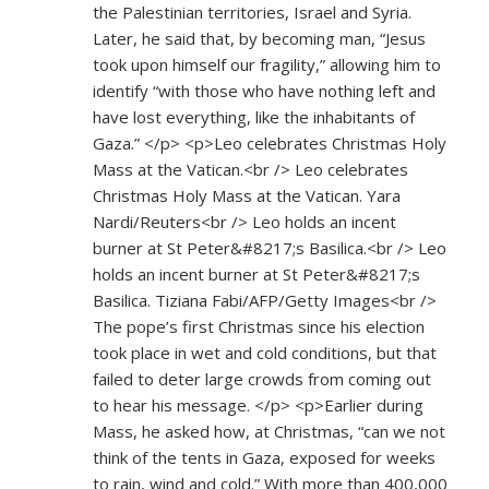
the Palestinian territories, Israel and Syria.
Later, he said that, by becoming man, “Jesus
took upon himself our fragility,” allowing him to
identify “with those who have nothing left and
have lost everything, like the inhabitants of
Gaza.” </p> <p>Leo celebrates Christmas Holy
Mass at the Vatican.<br /> Leo celebrates
Christmas Holy Mass at the Vatican. Yara
Nardi/Reuters<br /> Leo holds an incent
burner at St Peter&#8217;s Basilica.<br /> Leo
holds an incent burner at St Peter&#8217;s
Basilica. Tiziana Fabi/AFP/Getty Images<br />
The pope’s first Christmas since his election
took place in wet and cold conditions, but that
failed to deter large crowds from coming out
to hear his message. </p> <p>Earlier during
Mass, he asked how, at Christmas, “can we not
think of the tents in Gaza, exposed for weeks
to rain, wind and cold.” With more than 400,000