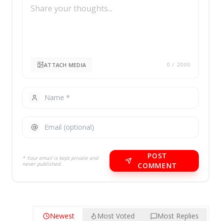
ATTACH MEDIA
0
/ 2000
POST
* Your email is kept private and
never published.
COMMENT
Newest
Most Voted
Most Replies