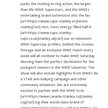
packs the riveting in-ring action, the larger-
than-life WWE Superstars, and the WWEs
entertaining brand extensions into the fas
[url=
https://www.cups-stanley.es]termo
stanley[/url] test, most energy-filled half-h
[url=
https://www.cups-stanley-
cups.co.uk]stanley
uk[/url] our on television.
WWE Superstar profiles, behind-the-scenes
footage and an exclusive WWE match every
week will all combine to make WWE Saturday
Morning Slam the perfect destination for the
youngest viewers in the WWE Universe. The
show will also include highlights from WWEs Be
a STAR anti-bullying campaign and other
community initiatives. We are extremely
excited to partner with the WWE to br
[url=
https://www.canada-stanley.ca]stanley
cup[/url] ing their world-class brand of
entertainment to Vortexx, said Joel Andryc, Co-