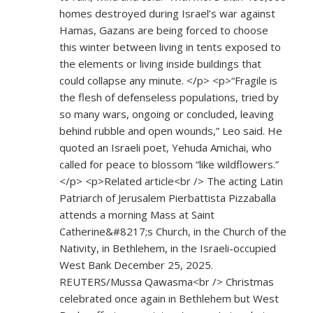
homes destroyed during Israel’s war against
Hamas, Gazans are being forced to choose
this winter between living in tents exposed to
the elements or living inside buildings that
could collapse any minute. </p> <p>“Fragile is
the flesh of defenseless populations, tried by
so many wars, ongoing or concluded, leaving
behind rubble and open wounds,” Leo said. He
quoted an Israeli poet, Yehuda Amichai, who
called for peace to blossom “like wildflowers.”
</p> <p>Related article<br /> The acting Latin
Patriarch of Jerusalem Pierbattista Pizzaballa
attends a morning Mass at Saint
Catherine&#8217;s Church, in the Church of the
Nativity, in Bethlehem, in the Israeli-occupied
West Bank December 25, 2025.
REUTERS/Mussa Qawasma<br /> Christmas
celebrated once again in Bethlehem but West