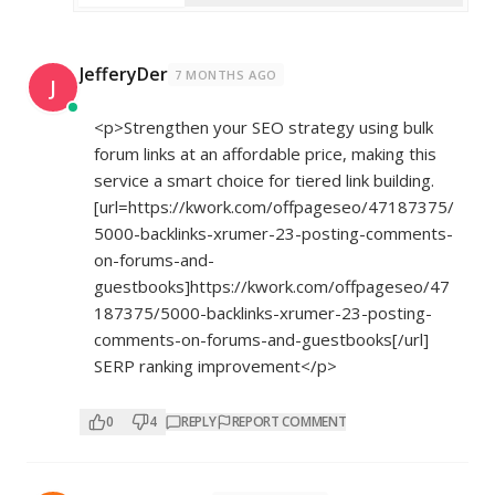
JefferyDer
7 MONTHS AGO
J
<p>Strengthen your SEO strategy using bulk
forum links at an affordable price, making this
service a smart choice for tiered link building.
[url=
https://kwork.com/offpageseo/47187375/
5000-backlinks-xrumer-23-posting-comments-
on-forums-and-
guestbooks]https://kwork.com/offpageseo/47
187375/5000-backlinks-xrumer-23-posting-
comments-on-forums-and-guestbooks[/url]
SERP ranking improvement</p>
0
4
REPLY
REPORT COMMENT