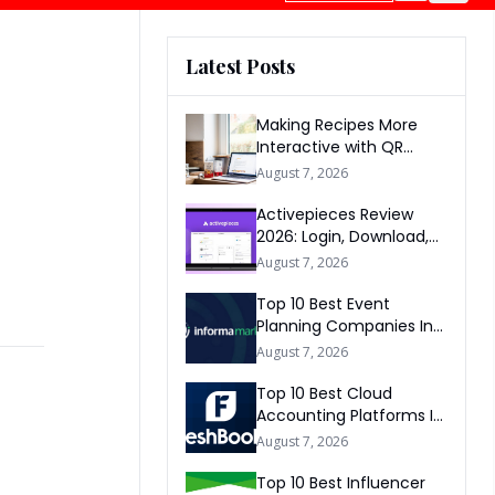
Latest Posts
Making Recipes More
Interactive with QR
Codes
August 7, 2026
Activepieces Review
2026: Login, Download,
AI, Pricing, Automation &
August 7, 2026
FAQs
Top 10 Best Event
Planning Companies In
The World 2026
August 7, 2026
Top 10 Best Cloud
Accounting Platforms In
The World 2026
August 7, 2026
Top 10 Best Influencer