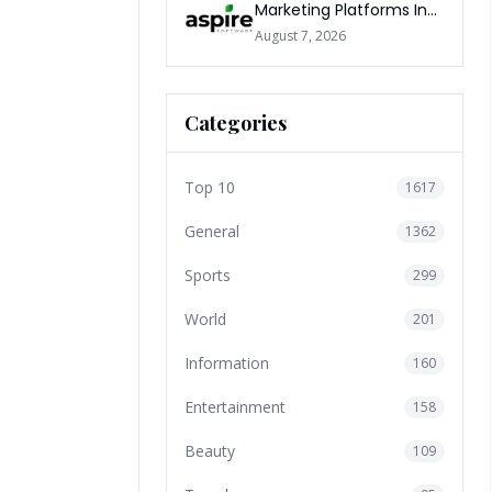
Marketing Platforms In
The World 2026
August 7, 2026
Categories
Top 10
1617
General
1362
Sports
299
World
201
Information
160
Entertainment
158
Beauty
109