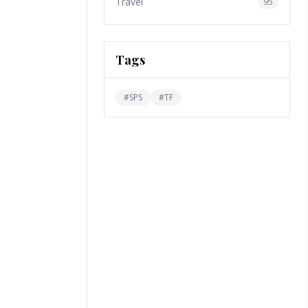
Travel
95
Tags
#
SPS
#
TF