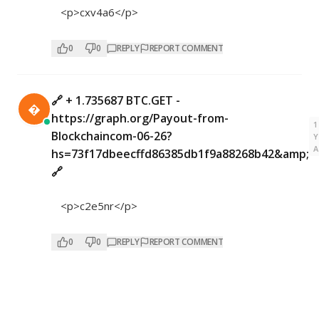
<p>cxv4a6</p>
0
0
REPLY
REPORT COMMENT
🔗 + 1.735687 BTC.GET -

https://graph.org/Payout-from-
1
Blockchaincom-06-26?
Y
hs=73f17dbeecffd86385db1f9a88268b42&amp;
🔗
<p>c2e5nr</p>
0
0
REPLY
REPORT COMMENT