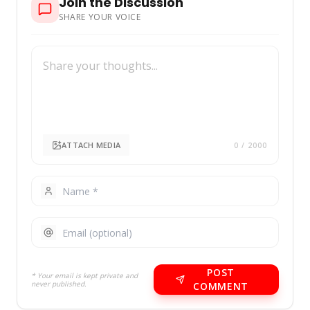
Join the Discussion
SHARE YOUR VOICE
ATTACH MEDIA
0
/ 2000
POST
* Your email is kept private and
never published.
COMMENT