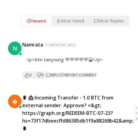
Newest
Most Voted
Most Replies
Namrata
11 MONTHS AGO
N
<p>Kim taeyoung 💜💜💜💜💜🤮</p>
0
0
REPLY
REPORT COMMENT
🔋 📩 Incoming Transfer - 1.0 BTC from

external sender. Approve? =&gt;
1
https://graph.org/REDEEM-BTC-07-23?
Y
hs=73f17dbeecffd86385db1f9a88268b42&amp;
🔋