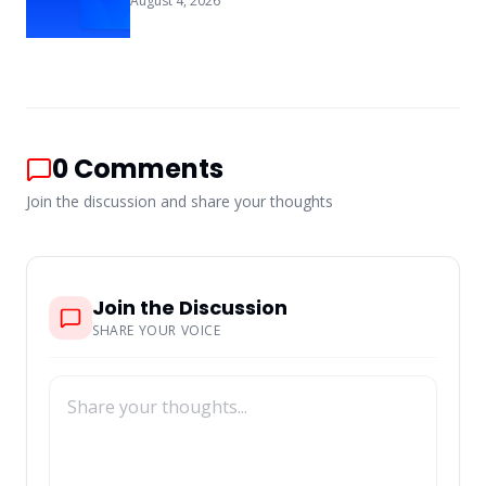
background & FAQs
August 4, 2026
0
Comments
Join the discussion and share your thoughts
Join the Discussion
SHARE YOUR VOICE