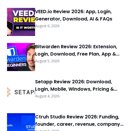
VEED.io Review 2026: App, Login,
Generator, Download, AI & FAQs
August 6, 2026
Bitwarden Review 2026: Extension,
Login, Download, Free Plan, App &
FAQs
August 5, 2026
Setapp Review 2026: Download,
Login, Mobile, Windows, Pricing &
FAQs
August 4, 2026
Ctruh Studio Review 2026: Funding,
founder, career, revenue, company