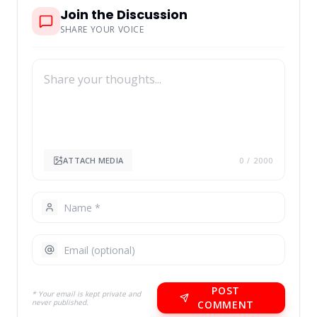
Join the Discussion
SHARE YOUR VOICE
ATTACH MEDIA
0
/ 2000
POST
* Your email is kept private and
never published.
COMMENT