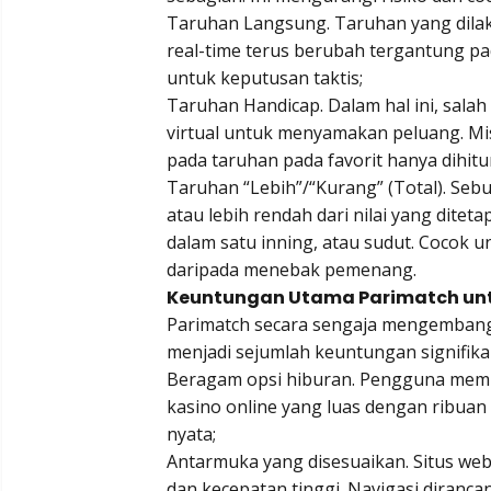
Taruhan Langsung. Taruhan yang dilaku
real-time terus berubah tergantung pa
untuk keputusan taktis;
Taruhan Handicap. Dalam hal ini, salah s
virtual untuk menyamakan peluang. Mi
pada taruhan pada favorit hanya dihitun
Taruhan “Lebih”/“Kurang” (Total). Sebua
atau lebih rendah dari nilai yang diteta
dalam satu inning, atau sudut. Cocok 
daripada menebak pemenang.
Keuntungan Utama Parimatch unt
Parimatch secara sengaja mengembangk
menjadi sejumlah keuntungan signifika
Beragam opsi hiburan. Pengguna memili
kasino online yang luas dengan ribuan
nyata;
Antarmuka yang disesuaikan. Situs web
dan kecepatan tinggi. Navigasi diranc