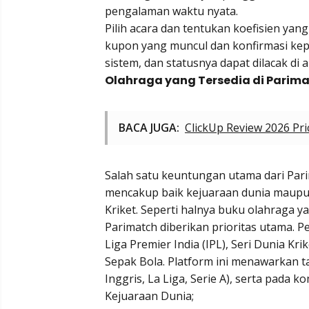
pengalaman waktu nyata.
Pilih acara dan tentukan koefisien yan
kupon yang muncul dan konfirmasi kep
sistem, dan statusnya dapat dilacak di 
Olahraga yang Tersedia di Parim
BACA JUGA:
ClickUp Review 2026 Pri
Salah satu keuntungan utama dari Pari
mencakup baik kejuaraan dunia maupun
Kriket. Seperti halnya buku olahraga ya
Parimatch diberikan prioritas utama.
Liga Premier India (IPL), Seri Dunia Kri
Sepak Bola. Platform ini menawarkan t
Inggris, La Liga, Serie A), serta pada 
Kejuaraan Dunia;