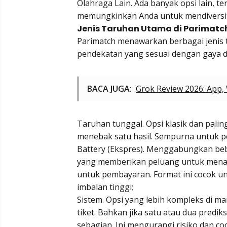
Olahraga Lain. Ada banyak opsi lain, t
memungkinkan Anda untuk mendiversif
Jenis Taruhan Utama di Parimatc
Parimatch menawarkan berbagai jenis
pendekatan yang sesuai dengan gaya da
BACA JUGA:
Grok Review 2026: App,
Taruhan tunggal. Opsi klasik dan pal
menebak satu hasil. Sempurna untuk p
Battery (Ekspres). Menggabungkan bebe
yang memberikan peluang untuk mena
untuk pembayaran. Format ini cocok u
imbalan tinggi;
Sistem. Opsi yang lebih kompleks di m
tiket. Bahkan jika satu atau dua pred
sebagian. Ini mengurangi risiko dan co