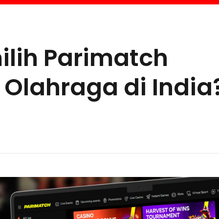
lih Parimatch
Olahraga di India