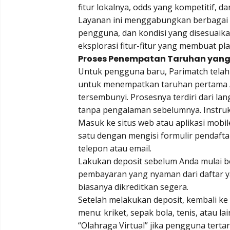
fitur lokalnya, odds yang kompetitif, 
Layanan ini menggabungkan berbagai 
pengguna, dan kondisi yang disesuaik
eksplorasi fitur-fitur yang membuat pla
Proses Penempatan Taruhan yang I
Untuk pengguna baru, Parimatch telah
untuk menempatkan taruhan pertama 
tersembunyi. Prosesnya terdiri dari l
tanpa pengalaman sebelumnya. Instruk
Masuk ke situs web atau aplikasi mobi
satu dengan mengisi formulir pendaf
telepon atau email.
Lakukan deposit sebelum Anda mulai ber
pembayaran yang nyaman dari daftar ya
biasanya dikreditkan segera.
Setelah melakukan deposit, kembali ke
menu: kriket, sepak bola, tenis, atau 
“Olahraga Virtual” jika pengguna terta