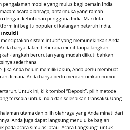
dan pengalaman mobile yang mulus bagi pemain India.
macam acara olahraga, antarmuka yang ramah
an dengan kebutuhan pengguna India. Mari kita
tform ini begitu populer di kalangan petaruh India.
ntuitif
 menciptakan sistem intuitif yang memungkinkan Anda
Anda hanya dalam beberapa menit tanpa langkah
angkah-langkah berurutan yang mudah diikuti bahkan
sinya sederhana:
le. Jika Anda belum memiliki akun, Anda perlu membuat
taran di mana Anda hanya perlu mencantumkan nomor
taruh. Untuk ini, klik tombol “Deposit”, pilih metode
ng tersedia untuk India dan selesaikan transaksi. Uang
 halaman utama dan pilih olahraga yang Anda minati dari
lainnya. Anda juga dapat langsung menuju ke bagian
rik pada acara simulasi atau “Acara Langsung” untuk