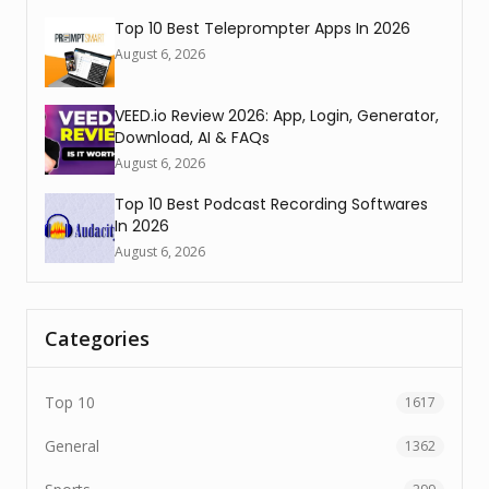
Top 10 Best Teleprompter Apps In 2026
August 6, 2026
VEED.io Review 2026: App, Login, Generator,
Download, AI & FAQs
August 6, 2026
Top 10 Best Podcast Recording Softwares
In 2026
August 6, 2026
Categories
Top 10
1617
General
1362