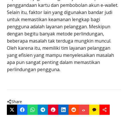
penggandaan kartu dan pembobolan akun e-wallet.
Selain itu, faktor lain yang digunakan bandar judi
untuk memastikan keamanan lengkap bagi
pengguna adalah layanan pelanggan. Meskipun
dengan begitu banyak metode perlindungan,
beberapa masalah tak terduga mungkin muncul.
Oleh karena itu, memiliki tim layanan pelanggan
yang efisien yang mampu menyelesaikan masalah
apa pun sangat penting dalam memastikan
perlindungan pengguna.
Share