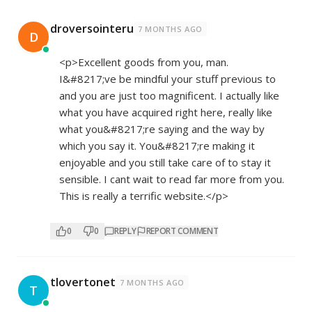
droversointeru
7 MONTHS AGO
D
<p>Excellent goods from you, man.
I&#8217;ve be mindful your stuff previous to
and you are just too magnificent. I actually like
what you have acquired right here, really like
what you&#8217;re saying and the way by
which you say it. You&#8217;re making it
enjoyable and you still take care of to stay it
sensible. I cant wait to read far more from you.
This is really a terrific website.</p>
0
0
REPLY
REPORT COMMENT
tlovertonet
7 MONTHS AGO
T