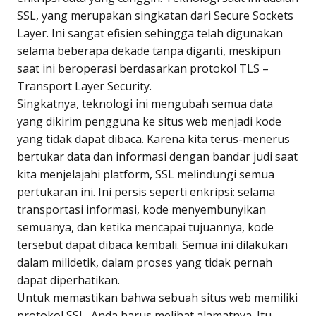
SSL, yang merupakan singkatan dari Secure Sockets
Layer. Ini sangat efisien sehingga telah digunakan
selama beberapa dekade tanpa diganti, meskipun
saat ini beroperasi berdasarkan protokol TLS –
Transport Layer Security.
Singkatnya, teknologi ini mengubah semua data
yang dikirim pengguna ke situs web menjadi kode
yang tidak dapat dibaca. Karena kita terus-menerus
bertukar data dan informasi dengan bandar judi saat
kita menjelajahi platform, SSL melindungi semua
pertukaran ini. Ini persis seperti enkripsi: selama
transportasi informasi, kode menyembunyikan
semuanya, dan ketika mencapai tujuannya, kode
tersebut dapat dibaca kembali. Semua ini dilakukan
dalam milidetik, dalam proses yang tidak pernah
dapat diperhatikan.
Untuk memastikan bahwa sebuah situs web memiliki
protokol SSL, Anda harus melihat alamatnya. Itu