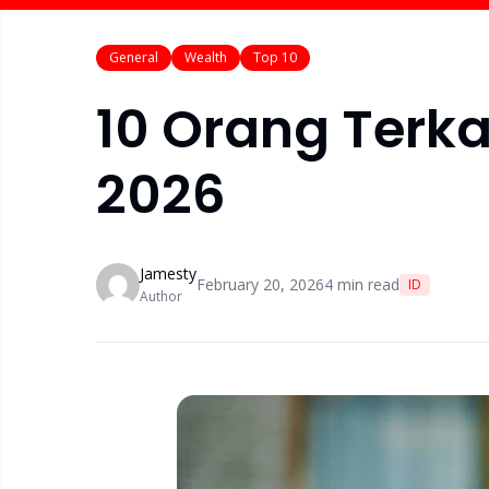
General
Wealth
Top 10
10 Orang Terka
2026
Jamesty
February 20, 2026
4
min read
ID
Author