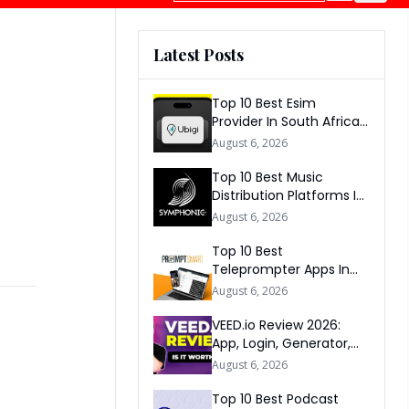
Latest Posts
Top 10 Best Esim
Provider In South Africa
2026
August 6, 2026
Top 10 Best Music
Distribution Platforms In
The World 2026
August 6, 2026
Top 10 Best
Teleprompter Apps In
2026
August 6, 2026
VEED.io Review 2026:
App, Login, Generator,
Download, AI & FAQs
August 6, 2026
Top 10 Best Podcast