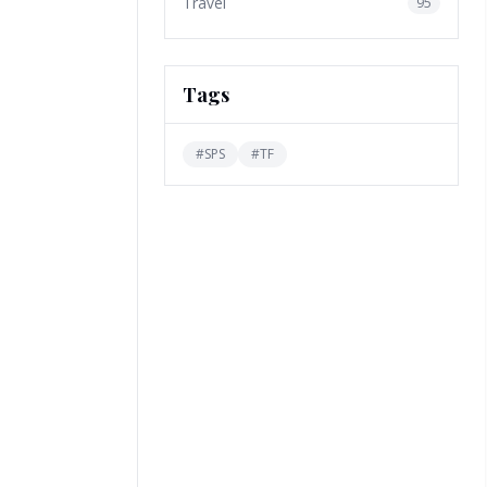
Travel
95
Tags
#
SPS
#
TF