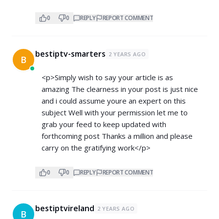
0
0
REPLY
REPORT COMMENT
bestiptv-smarters
2 YEARS AGO
B
<p>Simply wish to say your article is as
amazing The clearness in your post is just nice
and i could assume youre an expert on this
subject Well with your permission let me to
grab your feed to keep updated with
forthcoming post Thanks a million and please
carry on the gratifying work</p>
0
0
REPLY
REPORT COMMENT
bestiptvireland
2 YEARS AGO
B