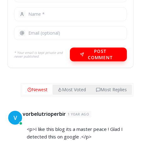
POST
* Your email is kept private and
never published.
COMMENT
Newest
Most Voted
Most Replies
vorbelutrioperbir
1 YEAR AGO
V
<p>I like this blog its a master peace ! Glad I
detected this on google .</p>