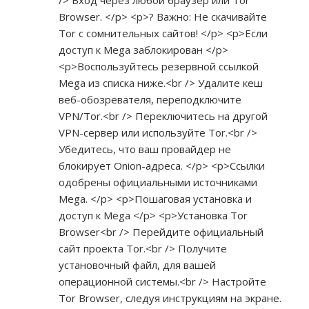
/> Вход через любой браузер или Tor
Browser. </p> <p>? Важно: Не скачивайте
Tor с сомнительных сайтов! </p> <p>Если
доступ к Mega заблокирован </p>
<p>Воспользуйтесь резервной ссылкой
Mega из списка ниже.<br /> Удалите кеш
веб-обозревателя, переподключите
VPN/Tor.<br /> Переключитесь на другой
VPN-сервер или используйте Tor.<br />
Убедитесь, что ваш провайдер не
блокирует Onion-адреса. </p> <p>Ссылки
одобрены официальными источниками
Mega. </p> <p>Пошаговая установка и
доступ к Mega </p> <p>Установка Tor
Browser<br /> Перейдите официальный
сайт проекта Tor.<br /> Получите
установочный файл, для вашей
операционной системы.<br /> Настройте
Tor Browser, следуя инструкциям на экране.