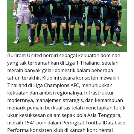
Buriram United berdiri sebagai kekuatan dominan
yang tak terbantahkan di Liga 1 Thailand, setelah
meraih banyak gelar domestik dalam beberapa
tahun terakhir. Klub ini secara konsisten mewakili
Thailand di Liga Champions AFC, menunjukkan
kekuatan dan ambisi regionalnya. Infrastruktur
modernnya, manajemen strategis, dan kemampuan
menarik pemain berkualitas telah menetapkan tolok
ukur kesuksesan dalam sepak bola Asia Tenggara,
meraih 1541 poin dalam Peringkat FootballDatabase.
Performa konsisten klub di kancah kontinental