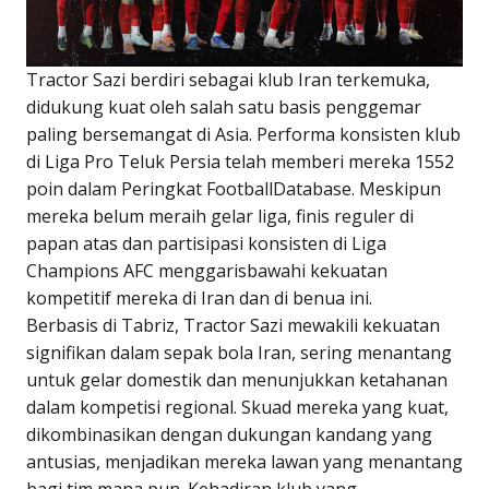
Tractor Sazi berdiri sebagai klub Iran terkemuka,
didukung kuat oleh salah satu basis penggemar
paling bersemangat di Asia. Performa konsisten klub
di Liga Pro Teluk Persia telah memberi mereka 1552
poin dalam Peringkat FootballDatabase. Meskipun
mereka belum meraih gelar liga, finis reguler di
papan atas dan partisipasi konsisten di Liga
Champions AFC menggarisbawahi kekuatan
kompetitif mereka di Iran dan di benua ini.
Berbasis di Tabriz, Tractor Sazi mewakili kekuatan
signifikan dalam sepak bola Iran, sering menantang
untuk gelar domestik dan menunjukkan ketahanan
dalam kompetisi regional. Skuad mereka yang kuat,
dikombinasikan dengan dukungan kandang yang
antusias, menjadikan mereka lawan yang menantang