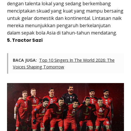
dengan talenta lokal yang sedang berkembang
menciptakan skuad yang kuat yang mampu bersaing
untuk gelar domestik dan kontinental. Lintasan naik
mereka menunjukkan pengaruh berkelanjutan
dalam sepak bola Asia di tahun-tahun mendatang.
5. Tractor Sazi
BACA JUGA:
Top 10 Singers In The World 2026: The
Voices Shaping Tomorrow