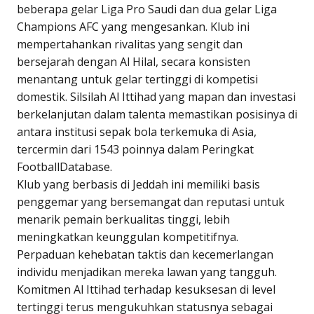
beberapa gelar Liga Pro Saudi dan dua gelar Liga
Champions AFC yang mengesankan. Klub ini
mempertahankan rivalitas yang sengit dan
bersejarah dengan Al Hilal, secara konsisten
menantang untuk gelar tertinggi di kompetisi
domestik. Silsilah Al Ittihad yang mapan dan investasi
berkelanjutan dalam talenta memastikan posisinya di
antara institusi sepak bola terkemuka di Asia,
tercermin dari 1543 poinnya dalam Peringkat
FootballDatabase.
Klub yang berbasis di Jeddah ini memiliki basis
penggemar yang bersemangat dan reputasi untuk
menarik pemain berkualitas tinggi, lebih
meningkatkan keunggulan kompetitifnya.
Perpaduan kehebatan taktis dan kecemerlangan
individu menjadikan mereka lawan yang tangguh.
Komitmen Al Ittihad terhadap kesuksesan di level
tertinggi terus mengukuhkan statusnya sebagai