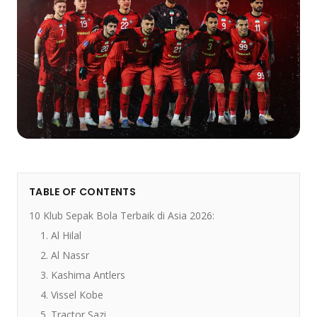
TABLE OF CONTENTS
10 Klub Sepak Bola Terbaik di Asia 2026:
1. Al Hilal
2. Al Nassr
3. Kashima Antlers
4. Vissel Kobe
5. Tractor Sazi