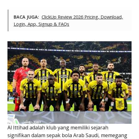
BACA JUGA:
ClickUp Review 2026 Pricing, Download,
Login, App, Signup & FAQs
Al Ittihad adalah klub yang memiliki sejarah
signifikan dalam sepak bola Arab Saudi, memegang