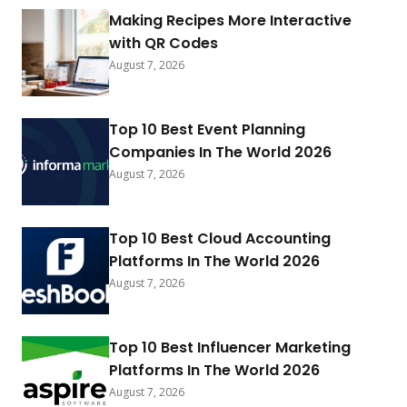
Making Recipes More Interactive
with QR Codes
August 7, 2026
Top 10 Best Event Planning
Companies In The World 2026
August 7, 2026
Top 10 Best Cloud Accounting
Platforms In The World 2026
August 7, 2026
Top 10 Best Influencer Marketing
Platforms In The World 2026
August 7, 2026