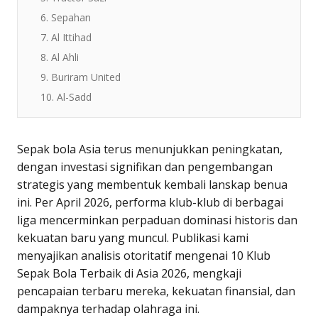
6. Sepahan
7. Al Ittihad
8. Al Ahli
9. Buriram United
10. Al-Sadd
Sepak bola Asia terus menunjukkan peningkatan,
dengan investasi signifikan dan pengembangan
strategis yang membentuk kembali lanskap benua
ini. Per April 2026, performa klub-klub di berbagai
liga mencerminkan perpaduan dominasi historis dan
kekuatan baru yang muncul. Publikasi kami
menyajikan analisis otoritatif mengenai
10 Klub
Sepak Bola Terbaik di Asia 2026
, mengkaji
pencapaian terbaru mereka, kekuatan finansial, dan
dampaknya terhadap olahraga ini.