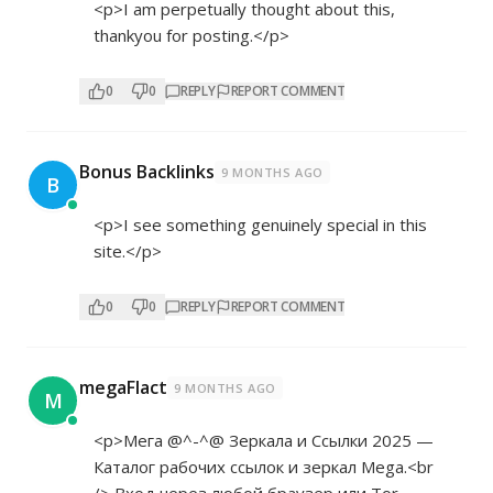
<p>I am perpetually thought about this,
thankyou for posting.</p>
0
0
REPLY
REPORT COMMENT
Bonus Backlinks
9 MONTHS AGO
B
<p>I see something genuinely special in this
site.</p>
0
0
REPLY
REPORT COMMENT
megaFlact
9 MONTHS AGO
M
<p>Мега @^-^@ Зеркала и Ссылки 2025 —
Каталог рабочих ссылок и зеркал Mega.<br