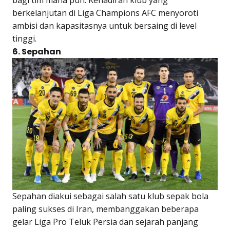
bagi tim mana pun. Kehadiran klub yang
berkelanjutan di Liga Champions AFC menyoroti
ambisi dan kapasitasnya untuk bersaing di level
tinggi.
6. Sepahan
Sepahan diakui sebagai salah satu klub sepak bola
paling sukses di Iran, membanggakan beberapa
gelar Liga Pro Teluk Persia dan sejarah panjang