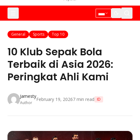
General
Sports
Top 10
10 Klub Sepak Bola
Terbaik di Asia 2026:
Peringkat Ahli Kami
Jamesty
February 19, 2026
7
min read
ID
Author