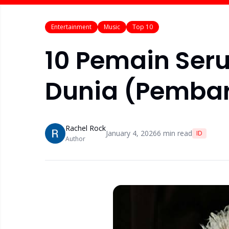
Entertainment
Music
Top 10
10 Pemain Seru
Dunia (Pemba
Rachel Rock
January 4, 2026
6
min read
ID
Author