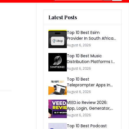
Latest Posts
Top 10 Best Esim
Provider In South Africa
2026
August 6, 2026
Top 10 Best Music
Distribution Platforms In
The World 2026
August 6, 2026
Top 10 Best
Teleprompter Apps In
2026
August 6, 2026
VEED.io Review 2026:
App, Login, Generator,
Download, AI & FAQs
August 6, 2026
Top 10 Best Podcast