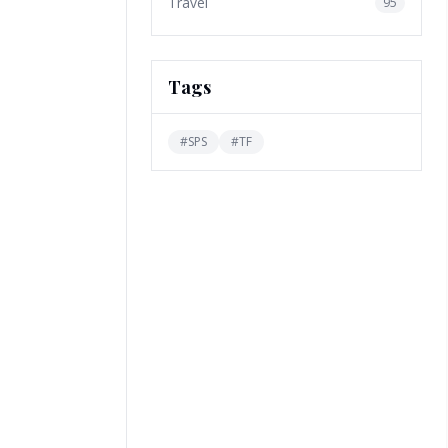
Travel
95
Tags
#
SPS
#
TF