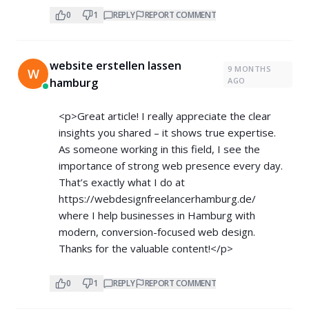
0
1
REPLY
REPORT COMMENT
website erstellen lassen
9 MONTHS
W
hamburg
AGO
<p>Great article! I really appreciate the clear
insights you shared – it shows true expertise.
As someone working in this field, I see the
importance of strong web presence every day.
That’s exactly what I do at
https://webdesignfreelancerhamburg.de/
where I help businesses in Hamburg with
modern, conversion-focused web design.
Thanks for the valuable content!</p>
0
1
REPLY
REPORT COMMENT