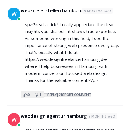
website erstellen hamburg
9 MONTHS AGO
W
<p>Great article! I really appreciate the clear
insights you shared – it shows true expertise.
As someone working in this field, I see the
importance of strong web presence every day.
That’s exactly what I do at
https://webdesignfreelancerhamburg.de/
where I help businesses in Hamburg with
modern, conversion-focused web design.
Thanks for the valuable content!</p>
0
1
REPLY
REPORT COMMENT
webdesign agentur hamburg
9 MONTHS AGO
W
<p>Great article! I really appreciate the clear