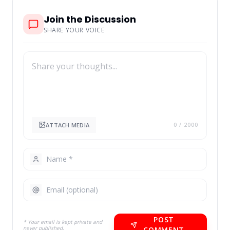
Join the Discussion
SHARE YOUR VOICE
ATTACH MEDIA
0
/ 2000
POST
* Your email is kept private and
never published.
COMMENT