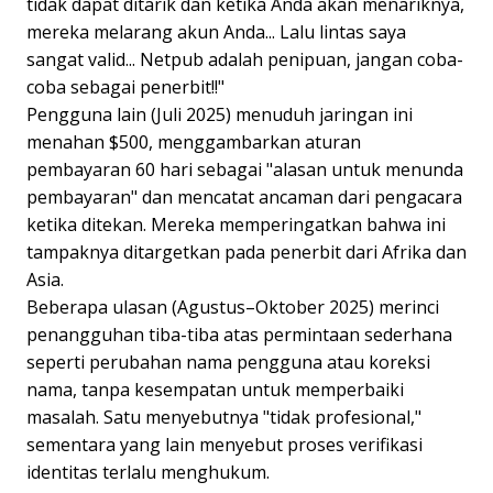
tidak dapat ditarik dan ketika Anda akan menariknya,
mereka melarang akun Anda... Lalu lintas saya
sangat valid... Netpub adalah penipuan, jangan coba-
coba sebagai penerbit!!"
Pengguna lain (Juli 2025) menuduh jaringan ini
menahan $500, menggambarkan aturan
pembayaran 60 hari sebagai "alasan untuk menunda
pembayaran" dan mencatat ancaman dari pengacara
ketika ditekan. Mereka memperingatkan bahwa ini
tampaknya ditargetkan pada penerbit dari Afrika dan
Asia.
Beberapa ulasan (Agustus–Oktober 2025) merinci
penangguhan tiba-tiba atas permintaan sederhana
seperti perubahan nama pengguna atau koreksi
nama, tanpa kesempatan untuk memperbaiki
masalah. Satu menyebutnya "tidak profesional,"
sementara yang lain menyebut proses verifikasi
identitas terlalu menghukum.