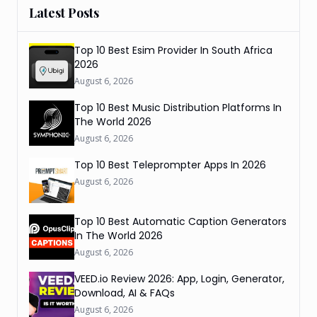
Latest Posts
Top 10 Best Esim Provider In South Africa
2026
August 6, 2026
Top 10 Best Music Distribution Platforms In
The World 2026
August 6, 2026
Top 10 Best Teleprompter Apps In 2026
August 6, 2026
Top 10 Best Automatic Caption Generators
In The World 2026
August 6, 2026
VEED.io Review 2026: App, Login, Generator,
Download, AI & FAQs
August 6, 2026