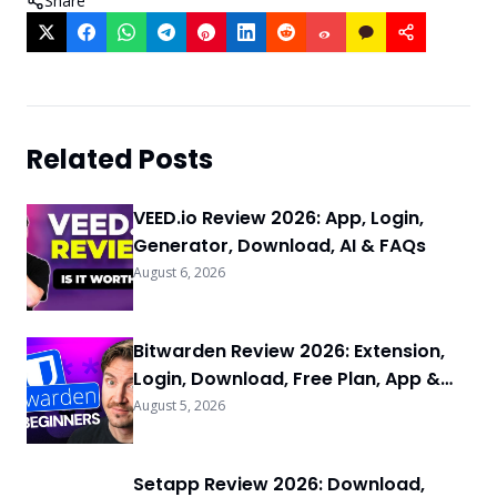
Share
Related Posts
VEED.io Review 2026: App, Login,
Generator, Download, AI & FAQs
August 6, 2026
Bitwarden Review 2026: Extension,
Login, Download, Free Plan, App &
FAQs
August 5, 2026
Setapp Review 2026: Download,