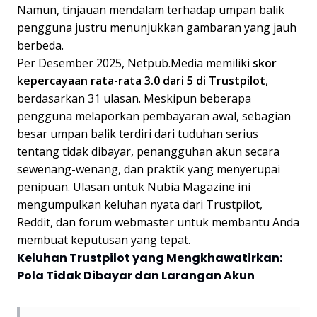
Namun, tinjauan mendalam terhadap umpan balik
pengguna justru menunjukkan gambaran yang jauh
berbeda.
Per Desember 2025, Netpub.Media memiliki
skor
kepercayaan rata-rata 3.0 dari 5 di Trustpilot
,
berdasarkan 31 ulasan. Meskipun beberapa
pengguna melaporkan pembayaran awal, sebagian
besar umpan balik terdiri dari tuduhan serius
tentang tidak dibayar, penangguhan akun secara
sewenang-wenang, dan praktik yang menyerupai
penipuan. Ulasan untuk Nubia Magazine ini
mengumpulkan keluhan nyata dari Trustpilot,
Reddit, dan forum webmaster untuk membantu Anda
membuat keputusan yang tepat.
Keluhan Trustpilot yang Mengkhawatirkan:
Pola Tidak Dibayar dan Larangan Akun