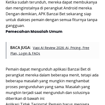
Ketika sudah terunduh, mereka dapat membukanya
dan menginstalnya di perangkat Android mereka.
Dengan demikian, APK Banzai Bet sekarang siap
untuk diakses pemain dengan semua fiturnya tanpa
gangguan.
Pemecahan Masalah Umum
BACA JUGA:
Vapi AI Review 2026: AI, Pricing, Free
Plan, Login & FAQs
Pemain dapat mengunduh aplikasi Banzai Bet di
perangkat mereka dalam beberapa menit, tetapi ada
beberapa masalah yang mungkin menghambat
proses pengunduhan yang sama. Masalah yang
mungkin terjadi saat mengunduh dan solusinya
diberikan di bawah ini:
Aplikasi Tidak Terinstal: Pemain harus menjaga