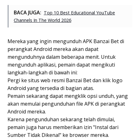
BACA JUGA:
Top 10 Best Educational YouTube
Channels In The World 2026
Mereka yang ingin mengunduh APK Banzai Bet di
perangkat Android mereka akan dapat
mengunduhnya dalam beberapa menit. Untuk
mengunduh aplikasi, pemain dapat mengikuti
langkah-langkah di bawah ini:
Pergi ke situs web resmi Banzai Bet dan klik logo
Android yang tersedia di bagian atas.
Pemain sekarang dapat mengklik opsi unduh, yang
akan memulai pengunduhan file APK di perangkat
Android mereka.
Karena pengunduhan sekarang telah dimulai,
pemain juga harus memberikan izin "Instal dari
Sumber Tidak Dikenal" ke browser mereka.