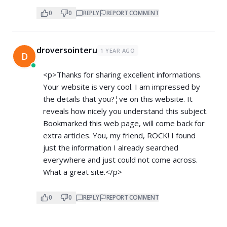
0
0
REPLY
REPORT COMMENT
droversointeru
1 YEAR AGO
D
<p>Thanks for sharing excellent informations.
Your website is very cool. I am impressed by
the details that you?¦ve on this website. It
reveals how nicely you understand this subject.
Bookmarked this web page, will come back for
extra articles. You, my friend, ROCK! I found
just the information I already searched
everywhere and just could not come across.
What a great site.</p>
0
0
REPLY
REPORT COMMENT