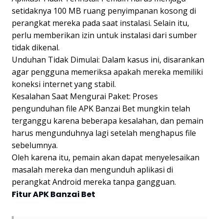
setidaknya 100 MB ruang penyimpanan kosong di
perangkat mereka pada saat instalasi. Selain itu,
perlu memberikan izin untuk instalasi dari sumber
tidak dikenal.
Unduhan Tidak Dimulai: Dalam kasus ini, disarankan
agar pengguna memeriksa apakah mereka memiliki
koneksi internet yang stabil.
Kesalahan Saat Mengurai Paket: Proses
pengunduhan file APK Banzai Bet mungkin telah
terganggu karena beberapa kesalahan, dan pemain
harus mengunduhnya lagi setelah menghapus file
sebelumnya.
Oleh karena itu, pemain akan dapat menyelesaikan
masalah mereka dan mengunduh aplikasi di
perangkat Android mereka tanpa gangguan.
Fitur APK Banzai Bet