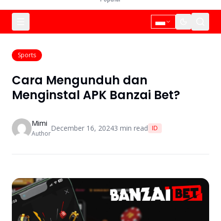
Sports
Cara Mengunduh dan
Menginstal APK Banzai Bet?
Mimi
December 16, 2024
3
min read
ID
Author