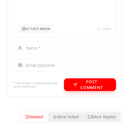
ATTACH MEDIA
0
/ 2000
POST
* Your email is kept private and
never published.
COMMENT
Newest
Most Voted
Most Replies