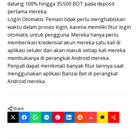
datang 100% hingga 35.500 BDT pada deposit
pertama mereka.
Login Otomatis: Pemain tidak perlu menghabiskan
waktu dalam proses login, karena memiliki fitur login
otomatis untuk pengguna. Mereka hanya perlu
memberikan kredensial akun mereka satu kali di
aplikasi seluler dan akan masuk setiap kali mereka
membukanya di perangkat Android mereka.
Penjudi dapat menikmati banyak fitur lainnya saat
menggunakan aplikasi Banzai Bet di perangkat
Android mereka.
Share