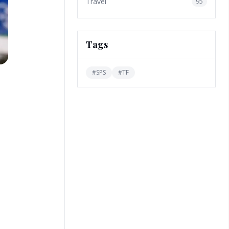
Travel
95
Tags
#
SPS
#
TF