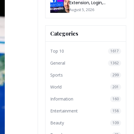
Extension, Login,
Download, Free Plan, App
August 5, 2026
& FAQs
Categories
Top 10
1617
General
1362
Sports
299
World
201
Information
160
Entertainment
158
Beauty
109