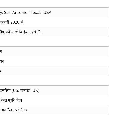
y, San Antonio, Texas, USA
जनवरी 2020 से)
िंग, नवीकरणीय ईंधन, इथेनॉल
यर
ियन
यन
ाइनरियां (US, कनाडा, UK)
ैरल प्रति दिन
ियन गैलन प्रति वर्ष