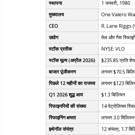
स्थापना
1 जनवरी, 1980
मुख्यालय
One Valero Wa
CEO
R. Lane Riggs (
उद्योग
तेल और गैस रिफाइन
स्टॉक प्रतीक
NYSE: VLO
स्टॉक मूल्य (अप्रैल 2026)
$235.85 प्रति शे
बाजार पूंजीकरण
लगभग $70.5 बिल
पिछले 12 महीनों का राजस्व
लगभग $123 बिलि
Q1 2026 शुद्ध आय
$1.3 बिलियन
रिफाइनरियों की संख्या
14 पेट्रोलियम रिफ
रिफाइनिंग क्षमता
लगभग 3.0 मिलियन ब
इथेनॉल संयंत्र
12 संयंत्र, 1.7 बिल