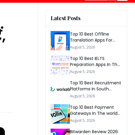
Latest Posts
ं,
Top 10 Best Offline
Translation Apps For
Travel In 2026
August 5, 2026
Top 10 Best IELTS
Preparation Apps In The
World 2026
August 5, 2026
Top 10 Best Recruitment
Platforms In South
Africa 2026
August 5, 2026
Top 10 Best Payment
Gateways In The world
2026
August 5, 2026
Bitwarden Review 2026: