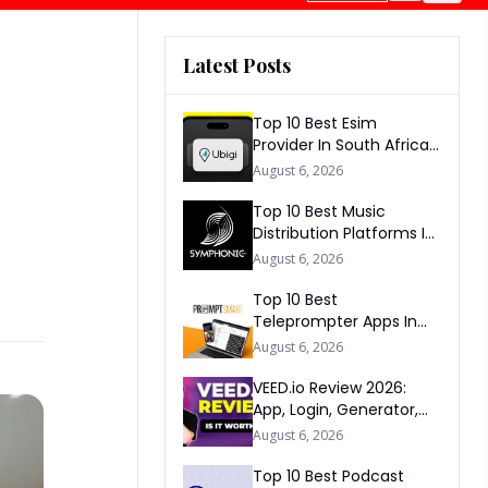
Latest Posts
Top 10 Best Esim
Provider In South Africa
2026
August 6, 2026
Top 10 Best Music
Distribution Platforms In
The World 2026
August 6, 2026
Top 10 Best
Teleprompter Apps In
2026
August 6, 2026
VEED.io Review 2026:
App, Login, Generator,
Download, AI & FAQs
August 6, 2026
Top 10 Best Podcast