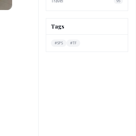
Travel
95
Tags
#
SPS
#
TF