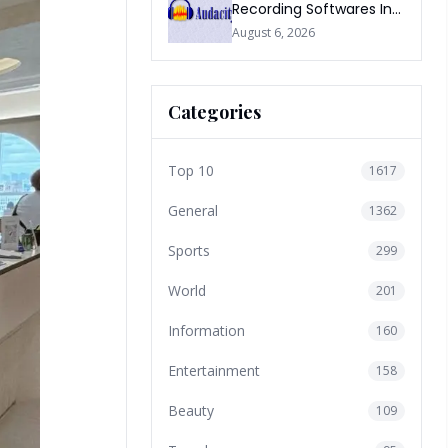
Recording Softwares In
2026
August 6, 2026
Categories
Top 10
1617
General
1362
Sports
299
World
201
Information
160
Entertainment
158
Beauty
109