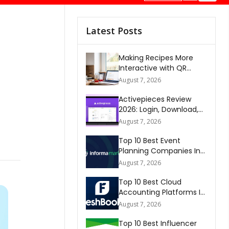
Latest Posts
Making Recipes More
Interactive with QR
Codes
August 7, 2026
Activepieces Review
2026: Login, Download,
AI, Pricing, Automation &
August 7, 2026
FAQs
Top 10 Best Event
Planning Companies In
The World 2026
August 7, 2026
Top 10 Best Cloud
Accounting Platforms In
The World 2026
August 7, 2026
Top 10 Best Influencer