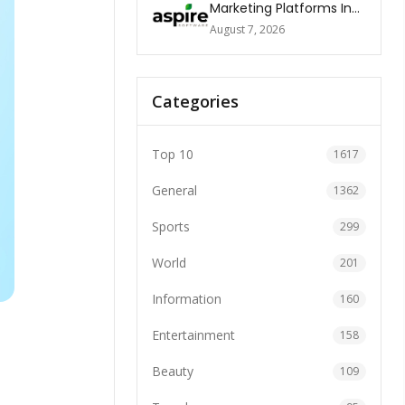
Marketing Platforms In
The World 2026
August 7, 2026
Categories
Top 10
1617
General
1362
Sports
299
World
201
Information
160
Entertainment
158
Beauty
109