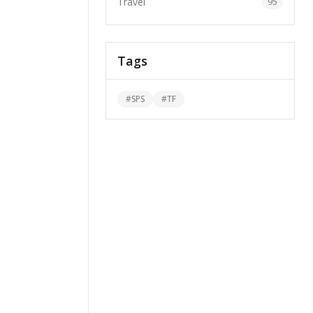
Travel
95
Tags
#
SPS
#
TF