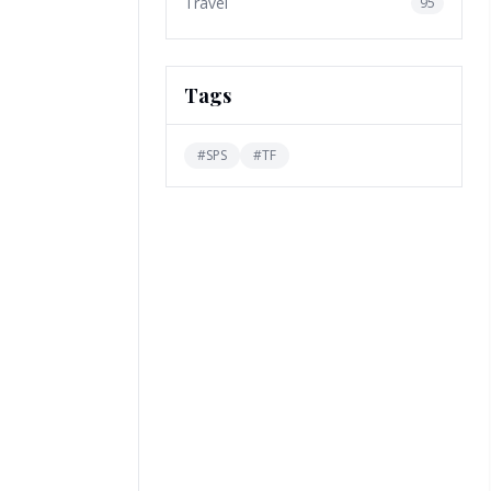
Travel
95
Tags
#
SPS
#
TF