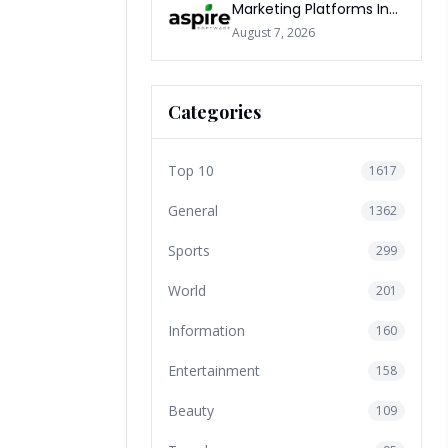
Marketing Platforms In
The World 2026
August 7, 2026
Categories
Top 10
1617
General
1362
Sports
299
World
201
Information
160
Entertainment
158
Beauty
109