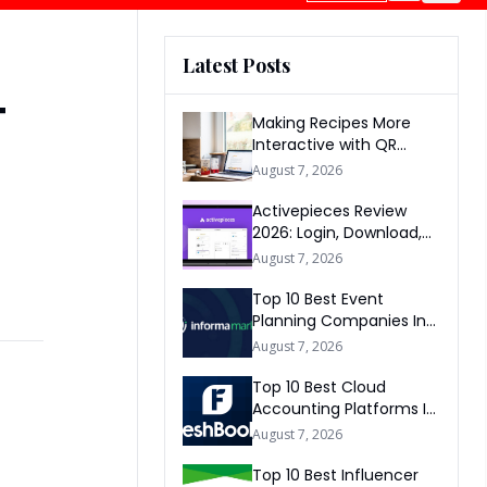
Latest Posts
स
Making Recipes More
Interactive with QR
Codes
August 7, 2026
Activepieces Review
2026: Login, Download,
AI, Pricing, Automation &
August 7, 2026
FAQs
Top 10 Best Event
Planning Companies In
The World 2026
August 7, 2026
Top 10 Best Cloud
Accounting Platforms In
The World 2026
August 7, 2026
Top 10 Best Influencer