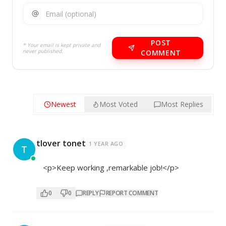
POST
* Your email is kept private and
never published.
COMMENT
Newest
Most Voted
Most Replies
tlover tonet
1 YEAR AGO
T
<p>Keep working ,remarkable job!</p>
0
0
REPLY
REPORT COMMENT