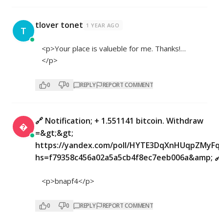
tlover tonet
1 YEAR AGO
T
<p>Your place is valueble for me. Thanks!…
</p>
0
0
REPLY
REPORT COMMENT
🔗 Notification; + 1.551141 bitcoin. Withdraw

=&gt;&gt;
https://yandex.com/poll/HYTE3DqXnHUqpZMyF
hs=f79358c456a02a5a5cb4f8ec7eeb006a&amp; 
<p>bnapf4</p>
0
0
REPLY
REPORT COMMENT