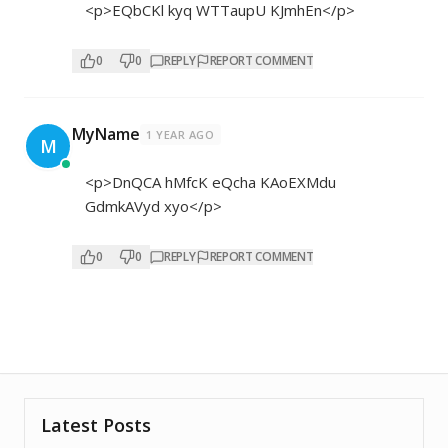
<p>EQbCKl kyq WTTaupU KJmhEn</p>
0
0
REPLY
REPORT COMMENT
MyName
1 YEAR AGO
M
<p>DnQCA hMfcK eQcha KAoEXMdu
GdmkAVyd xyo</p>
0
0
REPLY
REPORT COMMENT
Latest Posts