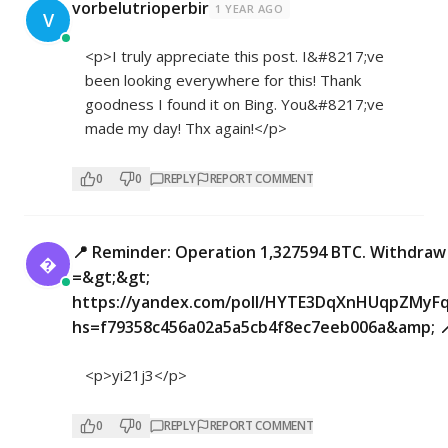
vorbelutrioperbir
1 YEAR AGO
V
<p>I truly appreciate this post. I&#8217;ve
been looking everywhere for this! Thank
goodness I found it on Bing. You&#8217;ve
made my day! Thx again!</p>
0
0
REPLY
REPORT COMMENT
📍 Reminder: Operation 1,327594 BTC. Withdraw

=&gt;&gt;
https://yandex.com/poll/HYTE3DqXnHUqpZMyF
hs=f79358c456a02a5a5cb4f8ec7eeb006a&amp; 
<p>yi21j3</p>
0
0
REPLY
REPORT COMMENT