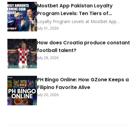
ranks among 2026's best.
Mostbet App Pakistan Loyalty
Program Levels: Ten Tiers of
Exclusive Privileges
Loyalty Program Levels at Mostbet App
Pakistan feature ten tiers with coin exchange
July 31, 2026
rates, point earning methods, deposit
bonuses, status rewards, promo shop prizes,
How does Croatia produce constant
redemption steps, and progress tracking for
football talent?
2026.
July 28, 2026
PH Bingo Online: How GZone Keeps a
Filipino Favorite Alive
July 20, 2026