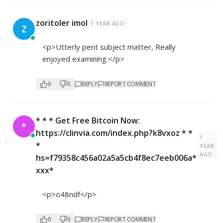
zoritoler imol
1 YEAR AGO
Z
<p>Utterly pent subject matter, Really
enjoyed examining.</p>
0
0
REPLY
REPORT COMMENT
* * * Get Free Bitcoin Now:
*
https://clinvia.com/index.php?k8vxoz * *
1
*
YEAR
AGO
hs=f79358c456a02a5a5cb4f8ec7eeb006a*
ххх*
<p>o48ndf</p>
0
0
REPLY
REPORT COMMENT