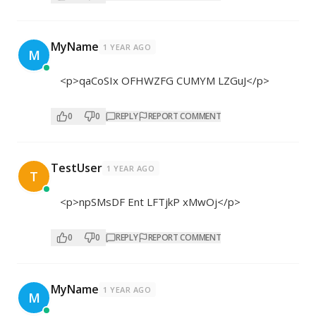
MyName
1 YEAR AGO
M
<p>qaCoSIx OFHWZFG CUMYM LZGuJ</p>
0
0
REPLY
REPORT COMMENT
TestUser
1 YEAR AGO
T
<p>npSMsDF Ent LFTjkP xMwOj</p>
0
0
REPLY
REPORT COMMENT
MyName
1 YEAR AGO
M