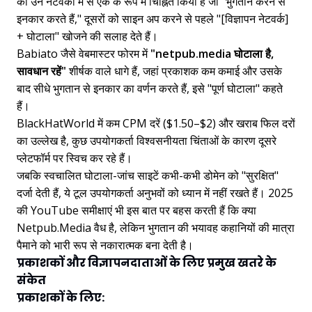
को उन नेटवर्कों में से एक के रूप में चिह्नित किया है जो "भुगतान करने से
इनकार करते हैं," दूसरों को साइन अप करने से पहले "[विज्ञापन नेटवर्क]
+ घोटाला" खोजने की सलाह देते हैं।
Babiato जैसे वेबमास्टर फोरम में
"netpub.media घोटाला है,
सावधान रहें"
शीर्षक वाले धागे हैं, जहां प्रकाशक कम कमाई और उसके
बाद सीधे भुगतान से इनकार का वर्णन करते हैं, इसे "पूर्ण घोटाला" कहते
हैं।
BlackHatWorld में कम CPM दरें ($1.50–$2) और खराब फिल दरों
का उल्लेख है, कुछ उपयोगकर्ता विश्वसनीयता चिंताओं के कारण दूसरे
प्लेटफॉर्म पर स्विच कर रहे हैं।
जबकि स्वचालित घोटाला-जांच साइटें कभी-कभी डोमेन को "सुरक्षित"
दर्जा देती हैं, ये टूल उपयोगकर्ता अनुभवों को ध्यान में नहीं रखते हैं। 2025
की YouTube समीक्षाएं भी इस बात पर बहस करती हैं कि क्या
Netpub.Media वैध है, लेकिन भुगतान की भयावह कहानियों की मात्रा
पैमाने को भारी रूप से नकारात्मक बना देती है।
प्रकाशकों और विज्ञापनदाताओं के लिए प्रमुख खतरे के
संकेत
प्रकाशकों के लिए: