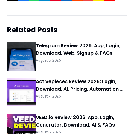
Related Posts
Telegram Review 2026: App, Login,
Download, Web, Signup & FAQs
August 8, 2026
Activepieces Review 2026: Login,
Download, AI, Pricing, Automation &
FAQs
August 7, 2026
VEED.io Review 2026: App, Login,
Generator, Download, AI & FAQs
August 6, 2026