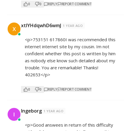
0
0
REPLY
REPORT COMMENT
xtlYHdqwhD6wmJ
1 YEAR AGO
X
<p>753151 617860I was recommended this
internet internet site by my cousin. Im not
confident whether this post is written by him
as nobody else know such detailed about my
trouble. You are remarkable! Thanks!
402653</p>
0
0
REPLY
REPORT COMMENT
Ingeborg
1 YEAR AGO
I
<p>Good answees in return of this difficulty