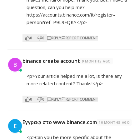
question, can you help me?
https://accounts.binance.com/it/register-
person?ref=P9L9FQKY</p>
0
0
REPLY
REPORT COMMENT
binance create account
9 MONTHS AGO
B
<p>Your article helped me a lot, is there any
more related content? Thanks!</p>
0
0
REPLY
REPORT COMMENT
Εγγραφ στο www.binance.com
10 MONTHS AGO
Ε
<p>Can you be more specific about the