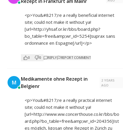
Rezept in Frankfurt am Mainr
AGO
<p>You&#8217;re a really beneficial internet
site; could not make it without ya!
[url=
http://yhsaf.or.kr/bbs/board.php?
bo_table=free&amp;wr_id=5254]suprax
sans
ordonnance en Espagne[/url]</p>
0
0
REPLY
REPORT COMMENT
Medikamente ohne Rezept in
2 YEARS
M
Belgienr
AGO
<p>You&#8217;re a really practical internet
site; could not make it without ya!
[url=
http://www.ww.concerthouse.co.kr/bbs/bo
ard.php?bo_table=free&amp;wr_id=204356]
Ist
es möglich, ligosan ohne Rezept in Zürich zu