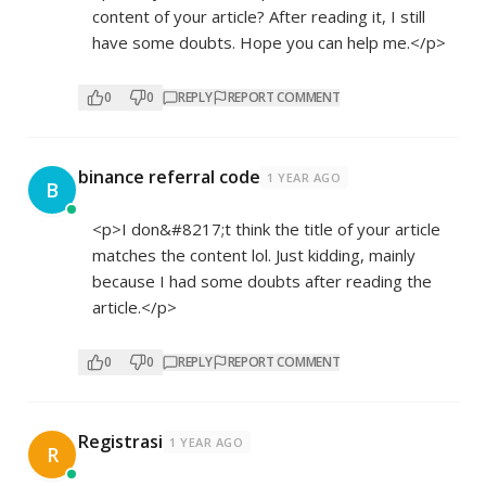
content of your article? After reading it, I still
have some doubts. Hope you can help me.</p>
0
0
REPLY
REPORT COMMENT
binance referral code
1 YEAR AGO
B
<p>I don&#8217;t think the title of your article
matches the content lol. Just kidding, mainly
because I had some doubts after reading the
article.</p>
0
0
REPLY
REPORT COMMENT
Registrasi
1 YEAR AGO
R