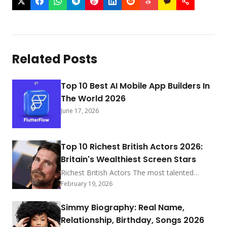
Related Posts
Top 10 Best AI Mobile App Builders In
The World 2026
June 17, 2026
Top 10 Richest British Actors 2026:
Britain's Wealthiest Screen Stars
Richest British Actors The most talented
actors from Great Britain will be discussed.
February 19, 2026
those whose fees are millions of dollars worth
because they are so talented. It might be
Simmy Biography: Real Name,
challenging to identify which British accent is
Relationship, Birthday, Songs 2026
being used in a film. They are the highest paid