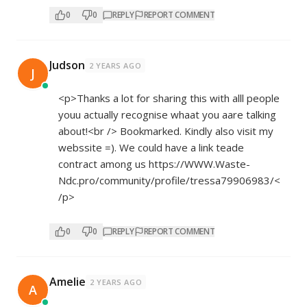
0
0
REPLY
REPORT COMMENT
Judson
2 YEARS AGO
J
<p>Thanks a lot for sharing this with alll people
youu actually recognise whaat you aare talking
about!<br /> Bookmarked. Kindly also visit my
webssite =). We could have a link teade
contract among us
https://WWW.Waste-
Ndc.pro/community/profile/tressa79906983/<
/p>
0
0
REPLY
REPORT COMMENT
Amelie
2 YEARS AGO
A