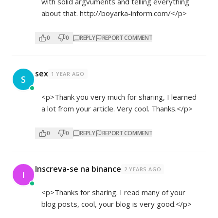
with solid argvuments and telling everything
about that.
http://boyarka-inform.com/</p>
0
0
REPLY
REPORT COMMENT
sex
1 YEAR AGO
S
<p>Thank you very much for sharing, I learned
a lot from your article. Very cool. Thanks.</p>
0
0
REPLY
REPORT COMMENT
Inscreva-se na binance
2 YEARS AGO
I
<p>Thanks for sharing. I read many of your
blog posts, cool, your blog is very good.</p>