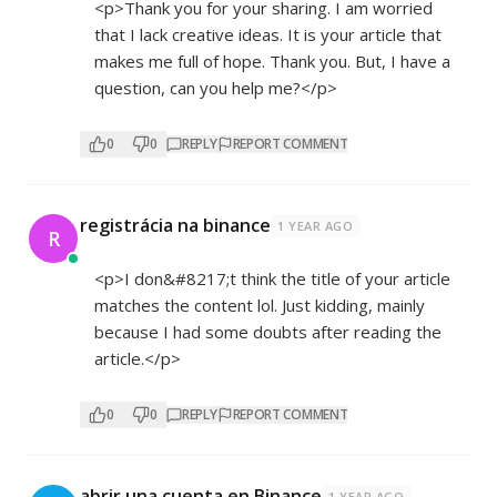
<p>Thank you for your sharing. I am worried
that I lack creative ideas. It is your article that
makes me full of hope. Thank you. But, I have a
question, can you help me?</p>
0
0
REPLY
REPORT COMMENT
registrácia na binance
1 YEAR AGO
R
<p>I don&#8217;t think the title of your article
matches the content lol. Just kidding, mainly
because I had some doubts after reading the
article.</p>
0
0
REPLY
REPORT COMMENT
abrir una cuenta en Binance
1 YEAR AGO