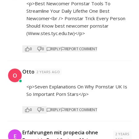
<p>Best Newcomer Pornstar Tools To
Streamline Your Daily Lifethe One Best
Newcomer<br /> Pornstar Trick Every Person
Should Know best newcomer pornstar
(Www.stes.tyc.edu.tw)</p>
0
0
REPLY
REPORT COMMENT
Otto
2 YEARS AGO
O
<p>Seven Explanations On Why Pornstar UK Is
So Important Porn Stars</p>
0
0
REPLY
REPORT COMMENT
Erfahrungen mit propecia ohne
2 YEARS
E