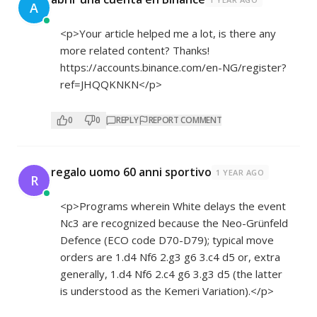
A
<p>Your article helped me a lot, is there any
more related content? Thanks!
https://accounts.binance.com/en-NG/register?
ref=JHQQKNKN</p>
0
0
REPLY
REPORT COMMENT
regalo uomo 60 anni sportivo
1 YEAR AGO
R
<p>Programs wherein White delays the event
Nc3 are recognized because the Neo-Grünfeld
Defence (ECO code D70-D79); typical move
orders are 1.d4 Nf6 2.g3 g6 3.c4 d5 or, extra
generally, 1.d4 Nf6 2.c4 g6 3.g3 d5 (the latter
is understood as the Kemeri Variation).</p>