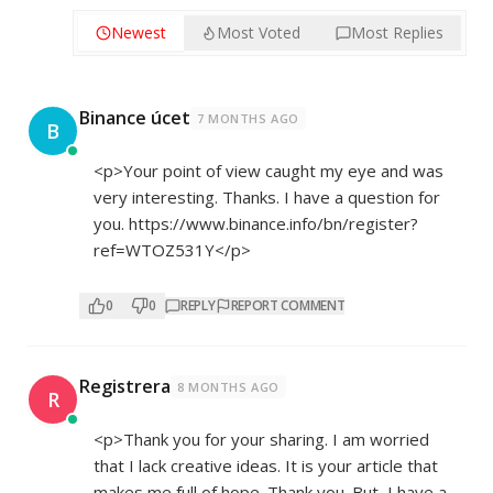
Newest
Most Voted
Most Replies
Binance úcet
7 MONTHS AGO
B
<p>Your point of view caught my eye and was
very interesting. Thanks. I have a question for
you.
https://www.binance.info/bn/register?
ref=WTOZ531Y</p>
0
0
REPLY
REPORT COMMENT
Registrera
8 MONTHS AGO
R
<p>Thank you for your sharing. I am worried
that I lack creative ideas. It is your article that
makes me full of hope. Thank you. But, I have a