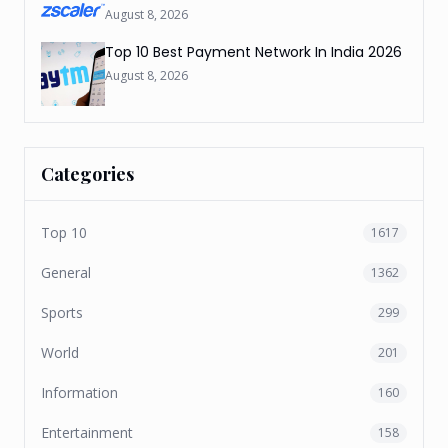
August 8, 2026
Top 10 Best Payment Network In India 2026
August 8, 2026
Categories
Top 10
1617
General
1362
Sports
299
World
201
Information
160
Entertainment
158