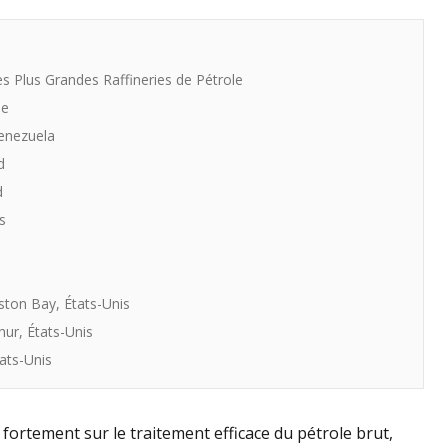
s Plus Grandes Raffineries de Pétrole
de
Venezuela
d
d
s
ston Bay, États-Unis
hur, États-Unis
ats-Unis
ortement sur le traitement efficace du pétrole brut,