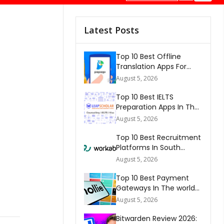
Latest Posts
Top 10 Best Offline
Translation Apps For
Travel In 2026
August 5, 2026
Top 10 Best IELTS
Preparation Apps In The
World 2026
August 5, 2026
Top 10 Best Recruitment
Platforms In South
Africa 2026
August 5, 2026
Top 10 Best Payment
Gateways In The world
2026
August 5, 2026
Bitwarden Review 2026: