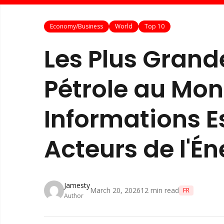
Economy/Business
World
Top 10
Les Plus Grand
Pétrole au Mon
Informations Es
Acteurs de l'Én
Jamesty
March 20, 2026
12
min read
FR
Author