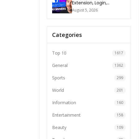
Extension, Login,
Download, Free Plan, App
August 5, 2026
& FAQs
Categories
Top 10
1617
General
1362
Sports
299
World
201
Information
160
Entertainment
158
Beauty
109