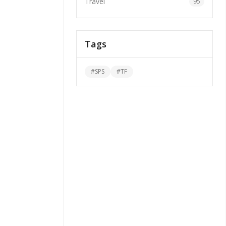
Travel
95
Tags
#
SPS
#
TF