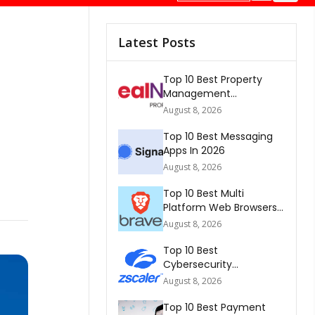
Latest Posts
Top 10 Best Property
Management
Companies In South
August 8, 2026
Africa 2026
Top 10 Best Messaging
Apps In 2026
August 8, 2026
Top 10 Best Multi
Platform Web Browsers
In The world 2026
August 8, 2026
Top 10 Best
Cybersecurity
Companies In America
August 8, 2026
2026
Top 10 Best Payment