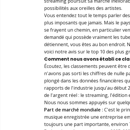
streaming poursuit sa marche inexorab
possibilités aux oreilles des artistes.
Vous entendez tout le temps parler des «
plus imposants que jamais. Mais le pay
se frayent un chemin, en particulier ven
demandé qui possède vraiment les tubes
détiennent, vous êtes au bon endroit. N
voici notre avis sur le top 10 des plu
Comment nous avons établi ce cl
Écoutez, les classements peuvent être dé
n'avons pas sorti les chiffres de null
plongé dans les données financières q
rapports de l'industrie jusqu'au début 
de l'argent réel : le streaming, l'éditio
Nous nous sommes appuyés sur quelques
Part de marché mondiale :
C'est le pri
musique enregistrée une entreprise em
toujours une part importante, environ 7