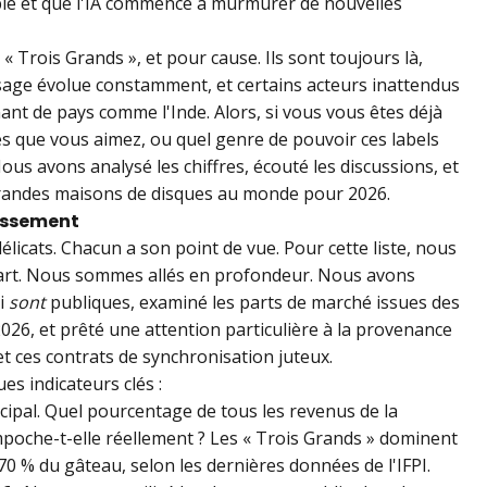
le et que l'IA commence à murmurer de nouvelles
 Trois Grands », et pour cause. Ils sont toujours là,
sage évolue constamment, et certains acteurs inattendus
ant de pays comme l'Inde. Alors, si vous vous êtes déjà
 que vous aimez, ou quel genre de pouvoir ces labels
ous avons analysé les chiffres, écouté les discussions, et
s grandes maisons de disques au monde pour 2026.
assement
licats. Chacun a son point de vue. Pour cette liste, nous
e part. Nous sommes allés en profondeur. Nous avons
ui
sont
publiques, examiné les parts de marché issues des
2026, et prêté une attention particulière à la provenance
n et ces contrats de synchronisation juteux.
 indicateurs clés :
ncipal. Quel pourcentage de tous les revenus de la
poche-t-elle réellement ? Les « Trois Grands » dominent
0 % du gâteau, selon les dernières données de l'IFPI.