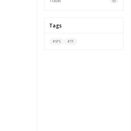
Travel
95
Tags
#
SPS
#
TF