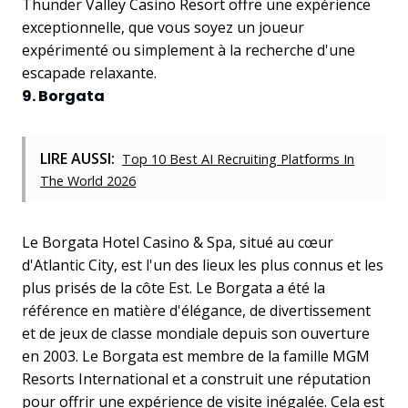
Thunder Valley Casino Resort offre une expérience
exceptionnelle, que vous soyez un joueur
expérimenté ou simplement à la recherche d'une
escapade relaxante.
9. Borgata
LIRE AUSSI:
Top 10 Best AI Recruiting Platforms In
The World 2026
Le Borgata Hotel Casino & Spa, situé au cœur
d'Atlantic City, est l'un des lieux les plus connus et les
plus prisés de la côte Est. Le Borgata a été la
référence en matière d'élégance, de divertissement
et de jeux de classe mondiale depuis son ouverture
en 2003. Le Borgata est membre de la famille MGM
Resorts International et a construit une réputation
pour offrir une expérience de visite inégalée. Cela est