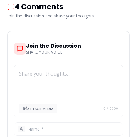
4
Comments
Join the discussion and share your thoughts
Join the Discussion
SHARE YOUR VOICE
ATTACH MEDIA
0
/ 2000