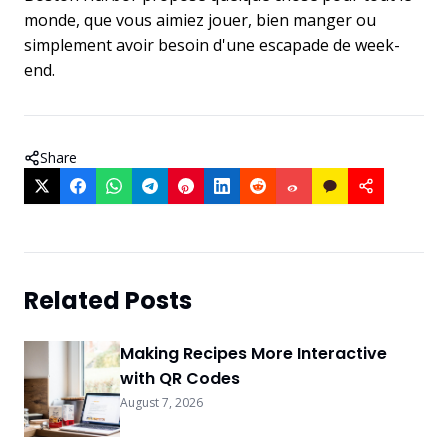
monde, que vous aimiez jouer, bien manger ou
simplement avoir besoin d'une escapade de week-
end.
Share
Related Posts
Making Recipes More Interactive
with QR Codes
August 7, 2026