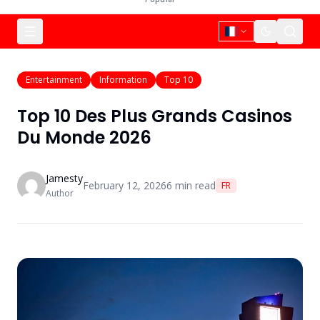
Entertainment
Information
Top 10
Top 10 Des Plus Grands Casinos
Du Monde 2026
Jamesty
February 12, 2026
6
min read
FR
Author