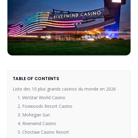
TABLE OF CONTENTS
Liste des 10 plus grands casinos du monde en 2026
1. WinStar World Casino
2. Foxwoods Resort Casino
3. Mohegan Sun
4. Riverwind Casino
5. Choctaw Casino Resort