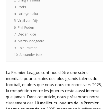
2. Erling Haaland
3. Rodri
4. Bukayo Saka
5. Virgil van Dijk
6. Phil Foden
7. Declan Rice
8. Martin Ødegaard
9. Cole Palmer
10. Alexander Isak
La Premier League continue d'être une scène
mondiale pour certains des plus grands talents du
football, et alors que nous nous tournons vers 2025,
la compétition entre les joueurs reste aussi intense
que jamais. Dans cet article, nous présentons notre
classement des
10 meilleurs joueurs de la Premier