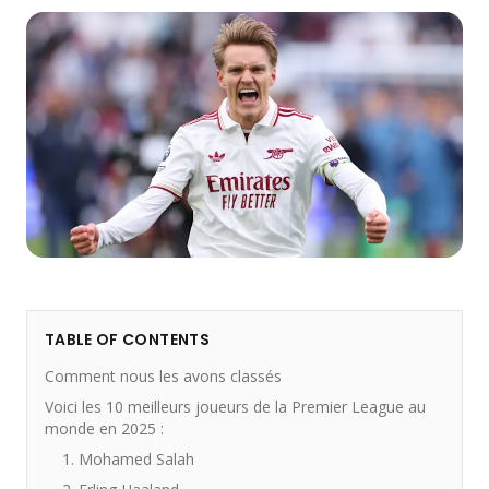
TABLE OF CONTENTS
Comment nous les avons classés
Voici les 10 meilleurs joueurs de la Premier League au
monde en 2025 :
1. Mohamed Salah