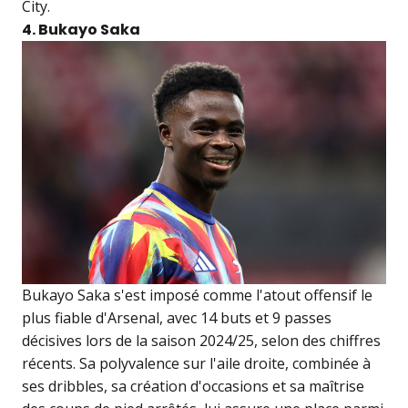
City.
4. Bukayo Saka
Bukayo Saka s'est imposé comme l'atout offensif le
plus fiable d'Arsenal, avec 14 buts et 9 passes
décisives lors de la saison 2024/25, selon des chiffres
récents. Sa polyvalence sur l'aile droite, combinée à
ses dribbles, sa création d'occasions et sa maîtrise