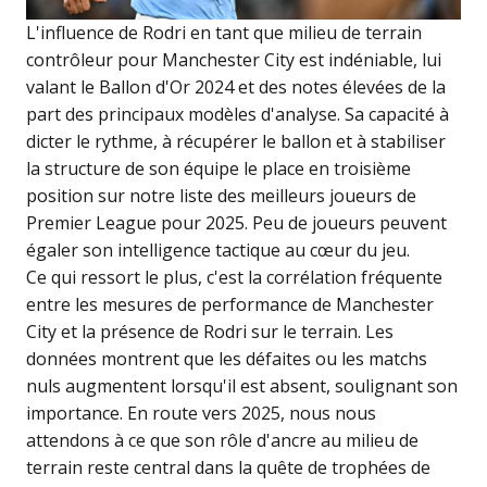
L'influence de Rodri en tant que milieu de terrain
contrôleur pour Manchester City est indéniable, lui
valant le Ballon d'Or 2024 et des notes élevées de la
part des principaux modèles d'analyse. Sa capacité à
dicter le rythme, à récupérer le ballon et à stabiliser
la structure de son équipe le place en troisième
position sur notre liste des meilleurs joueurs de
Premier League pour 2025. Peu de joueurs peuvent
égaler son intelligence tactique au cœur du jeu.
Ce qui ressort le plus, c'est la corrélation fréquente
entre les mesures de performance de Manchester
City et la présence de Rodri sur le terrain. Les
données montrent que les défaites ou les matchs
nuls augmentent lorsqu'il est absent, soulignant son
importance. En route vers 2025, nous nous
attendons à ce que son rôle d'ancre au milieu de
terrain reste central dans la quête de trophées de