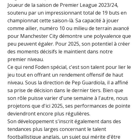
Joueur de la saison de Premier League 2023/24,
soutenu par un impressionnant total de 19 buts en
championnat cette saison-là. Sa capacité à jouer
comme ailier, numéro 10 ou milieu de terrain avancé
pour Manchester City démontre une polyvalence que
peu peuvent égaler. Pour 2025, son potentiel à créer
des moments décisifs le maintient dans notre
premier niveau.
Ce qui rend Foden spécial, c'est son talent pour lier le
jeu tout en offrant un rendement offensif de haut
niveau. Sous la direction de Pep Guardiola, il a affiné
sa prise de décision dans le dernier tiers. Bien que
son rôle puisse varier d'une semaine à l'autre, nous
projetons que d'ici 2025, ses performances de pointe
deviendront encore plus régulières.
Son développement s'inscrit également dans des
tendances plus larges concernant le talent
footballistique anglais, un sujet qui mérite d'être