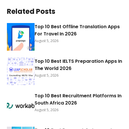
Related Posts
Top 10 Best Offline Translation Apps
For Travel In 2026
August 5, 2026
Top 10 Best IELTS Preparation Apps In
The World 2026
August 5, 2026
Top 10 Best Recruitment Platforms In
South Africa 2026
August 5, 2026