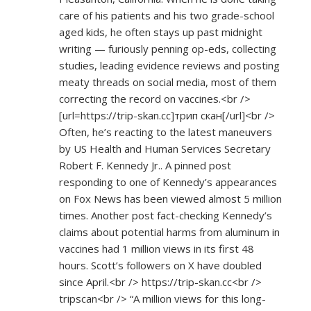
care of his patients and his two grade-school
aged kids, he often stays up past midnight
writing — furiously penning op-eds, collecting
studies, leading evidence reviews and posting
meaty threads on social media, most of them
correcting the record on vaccines.<br />
[url=
https://trip-skan.cc]трип
скан[/url]<br />
Often, he’s reacting to the latest maneuvers
by US Health and Human Services Secretary
Robert F. Kennedy Jr.. A pinned post
responding to one of Kennedy’s appearances
on Fox News has been viewed almost 5 million
times. Another post fact-checking Kennedy’s
claims about potential harms from aluminum in
vaccines had 1 million views in its first 48
hours. Scott’s followers on X have doubled
since April.<br />
https://trip-skan.cc<br
/>
tripscan<br /> “A million views for this long-