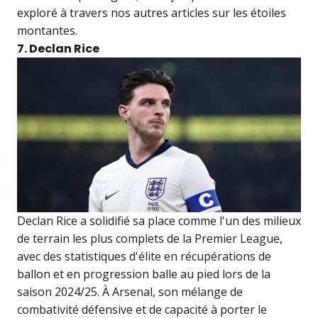
exploré à travers nos autres articles sur les étoiles
montantes.
7. Declan Rice
Declan Rice a solidifié sa place comme l'un des milieux
de terrain les plus complets de la Premier League,
avec des statistiques d'élite en récupérations de
ballon et en progression balle au pied lors de la
saison 2024/25. À Arsenal, son mélange de
combativité défensive et de capacité à porter le