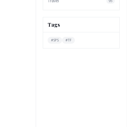
Travel
95
Tags
#
SPS
#
TF