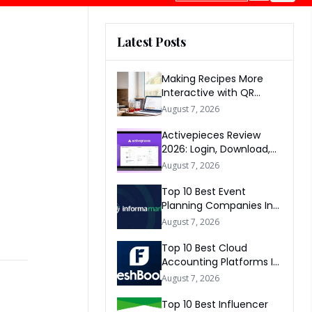
Latest Posts
Making Recipes More
Interactive with QR
Codes
August 7, 2026
Activepieces Review
2026: Login, Download,
AI, Pricing, Automation &
August 7, 2026
FAQs
Top 10 Best Event
Planning Companies In
The World 2026
August 7, 2026
Top 10 Best Cloud
Accounting Platforms In
The World 2026
August 7, 2026
Top 10 Best Influencer