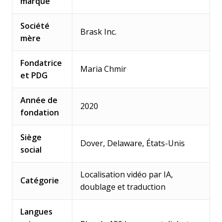
marque
Société
Brask Inc.
mère
Fondatrice
Maria Chmir
et PDG
Année de
2020
fondation
Siège
Dover, Delaware, États-Unis
social
Localisation vidéo par IA,
Catégorie
doublage et traduction
Langues