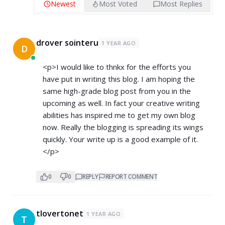
Newest
Most Voted
Most Replies
drover sointeru
1 YEAR AGO
D
<p>I would like to thnkx for the efforts you
have put in writing this blog. I am hoping the
same high-grade blog post from you in the
upcoming as well. In fact your creative writing
abilities has inspired me to get my own blog
now. Really the blogging is spreading its wings
quickly. Your write up is a good example of it.
</p>
0
0
REPLY
REPORT COMMENT
tlovertonet
1 YEAR AGO
T