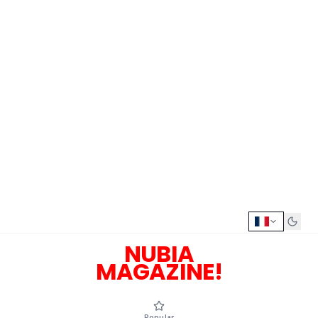
NUBIA
MAGAZINE!
Popular