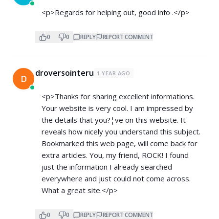
<p>Regards for helping out, good info .</p>
0
0
REPLY
REPORT COMMENT
droversointeru
1 YEAR AGO
D
<p>Thanks for sharing excellent informations.
Your website is very cool. I am impressed by
the details that you?¦ve on this website. It
reveals how nicely you understand this subject.
Bookmarked this web page, will come back for
extra articles. You, my friend, ROCK! I found
just the information I already searched
everywhere and just could not come across.
What a great site.</p>
0
0
REPLY
REPORT COMMENT