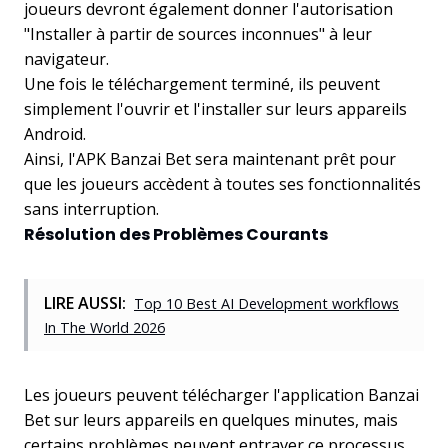
joueurs devront également donner l'autorisation
"Installer à partir de sources inconnues" à leur
navigateur.
Une fois le téléchargement terminé, ils peuvent
simplement l'ouvrir et l'installer sur leurs appareils
Android.
Ainsi, l'APK Banzai Bet sera maintenant prêt pour
que les joueurs accèdent à toutes ses fonctionnalités
sans interruption.
Résolution des Problèmes Courants
LIRE AUSSI:
Top 10 Best AI Development workflows
In The World 2026
Les joueurs peuvent télécharger l'application Banzai
Bet sur leurs appareils en quelques minutes, mais
certains problèmes peuvent entraver ce processus.