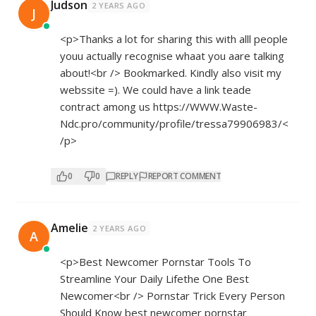
Judson
2 YEARS AGO
J
<p>Thanks a lot for sharing this with alll people
youu actually recognise whaat you aare talking
about!<br /> Bookmarked. Kindly also visit my
webssite =). We could have a link teade
contract among us
https://WWW.Waste-
Ndc.pro/community/profile/tressa79906983/<
/p>
0
0
REPLY
REPORT COMMENT
Amelie
2 YEARS AGO
A
<p>Best Newcomer Pornstar Tools To
Streamline Your Daily Lifethe One Best
Newcomer<br /> Pornstar Trick Every Person
Should Know best newcomer pornstar