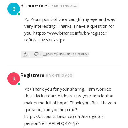
Binance úcet
7 MONTHS AGO
B
<p>Your point of view caught my eye and was
very interesting. Thanks. I have a question for
you.
https://www.binance.info/bn/register?
ref=WTOZ531Y</p>
0
0
REPLY
REPORT COMMENT
Registrera
8 MONTHS AGO
R
<p>Thank you for your sharing. I am worried
that I lack creative ideas. It is your article that
makes me full of hope. Thank you. But, I have a
question, can you help me?
https://accounts.binance.com/it/register-
person?ref=P9L9FQKY</p>