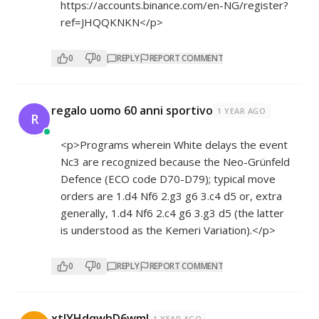
https://accounts.binance.com/en-NG/register?
ref=JHQQKNKN</p>
0
0
REPLY
REPORT COMMENT
regalo uomo 60 anni sportivo
1 YEAR AGO
R
<p>Programs wherein White delays the event
Nc3 are recognized because the Neo-Grünfeld
Defence (ECO code D70-D79); typical move
orders are 1.d4 Nf6 2.g3 g6 3.c4 d5 or, extra
generally, 1.d4 Nf6 2.c4 g6 3.g3 d5 (the latter
is understood as the Kemeri Variation).</p>
0
0
REPLY
REPORT COMMENT
xtlYHdqwhD6wmJ
1 YEAR AGO