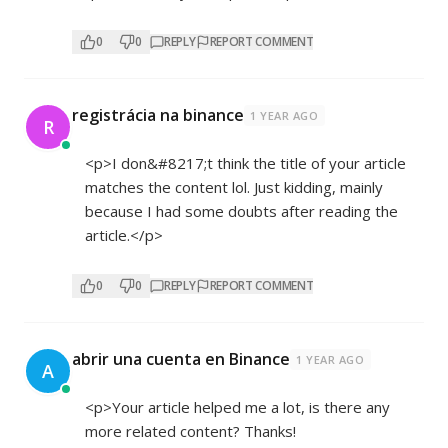
0
0
REPLY
REPORT COMMENT
registrácia na binance
1 YEAR AGO
R
<p>I don&#8217;t think the title of your article
matches the content lol. Just kidding, mainly
because I had some doubts after reading the
article.</p>
0
0
REPLY
REPORT COMMENT
abrir una cuenta en Binance
1 YEAR AGO
A
<p>Your article helped me a lot, is there any
more related content? Thanks!