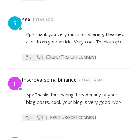
sex
1 YEAR AGO
S
<p>Thank you very much for sharing, I learned
a lot from your article. Very cool. Thanks.</p>
0
0
REPLY
REPORT COMMENT
Inscreva-se na binance
2 YEARS AGO
I
<p>Thanks for sharing. I read many of your
blog posts, cool, your blog is very good.</p>
0
0
REPLY
REPORT COMMENT