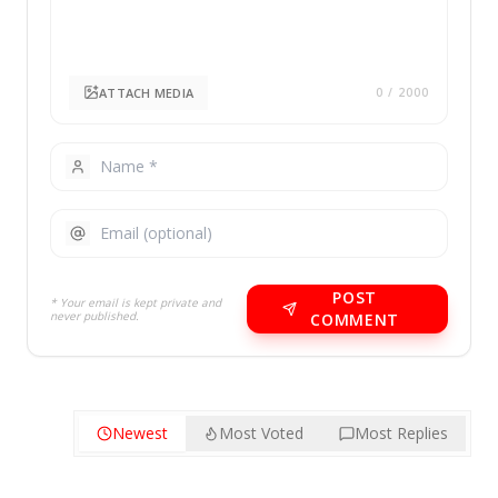
ATTACH MEDIA
0
/ 2000
POST
* Your email is kept private and
never published.
COMMENT
Newest
Most Voted
Most Replies