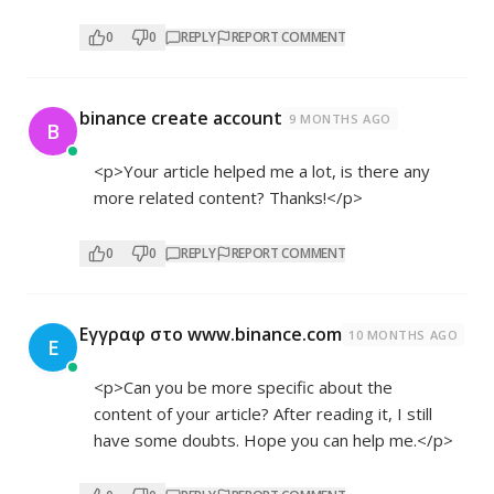
0
0
REPLY
REPORT COMMENT
binance create account
9 MONTHS AGO
B
<p>Your article helped me a lot, is there any
more related content? Thanks!</p>
0
0
REPLY
REPORT COMMENT
Εγγραφ στο www.binance.com
10 MONTHS AGO
Ε
<p>Can you be more specific about the
content of your article? After reading it, I still
have some doubts. Hope you can help me.</p>