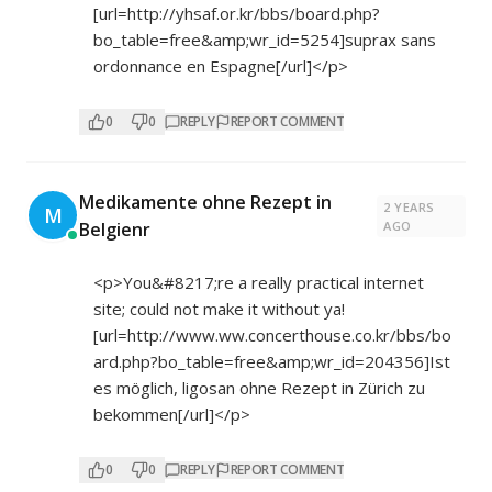
[url=
http://yhsaf.or.kr/bbs/board.php?
bo_table=free&amp;wr_id=5254]suprax
sans
ordonnance en Espagne[/url]</p>
0
0
REPLY
REPORT COMMENT
Medikamente ohne Rezept in
2 YEARS
M
Belgienr
AGO
<p>You&#8217;re a really practical internet
site; could not make it without ya!
[url=
http://www.ww.concerthouse.co.kr/bbs/bo
ard.php?bo_table=free&amp;wr_id=204356]
Ist
es möglich, ligosan ohne Rezept in Zürich zu
bekommen[/url]</p>
0
0
REPLY
REPORT COMMENT