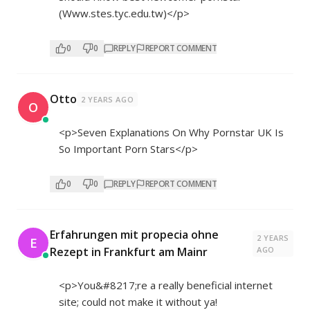
(Www.stes.tyc.edu.tw)</p>
0
0
REPLY
REPORT COMMENT
Otto
2 YEARS AGO
O
<p>Seven Explanations On Why Pornstar UK Is
So Important Porn Stars</p>
0
0
REPLY
REPORT COMMENT
Erfahrungen mit propecia ohne
2 YEARS
E
Rezept in Frankfurt am Mainr
AGO
<p>You&#8217;re a really beneficial internet
site; could not make it without ya!