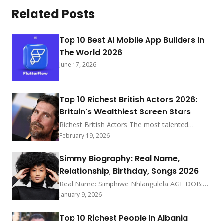
Related Posts
Top 10 Best AI Mobile App Builders In
The World 2026
June 17, 2026
Top 10 Richest British Actors 2026:
Britain's Wealthiest Screen Stars
Richest British Actors The most talented
actors from Great Britain will be discussed.
February 19, 2026
those whose fees are millions of dollars worth
because they are so talented. It might be
Simmy Biography: Real Name,
challenging to identify which British accent is
Relationship, Birthday, Songs 2026
being used in a film. They are the highest paid
British actors because of their acting prowess
Real Name: Simphiwe Nhlangulela AGE DOB:
and ability […] More
1993 Profession: Music About Simmy is a
January 9, 2026
South African musician and songwriter. She is
widely known as an Afro House & Soul Artist.
Top 10 Richest People In Albania