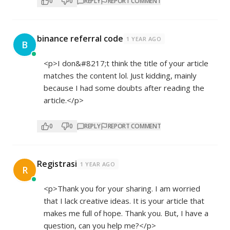
0
0
REPLY
REPORT COMMENT
binance referral code
1 YEAR AGO
B
<p>I don&#8217;t think the title of your article
matches the content lol. Just kidding, mainly
because I had some doubts after reading the
article.</p>
0
0
REPLY
REPORT COMMENT
Registrasi
1 YEAR AGO
R
<p>Thank you for your sharing. I am worried
that I lack creative ideas. It is your article that
makes me full of hope. Thank you. But, I have a
question, can you help me?</p>