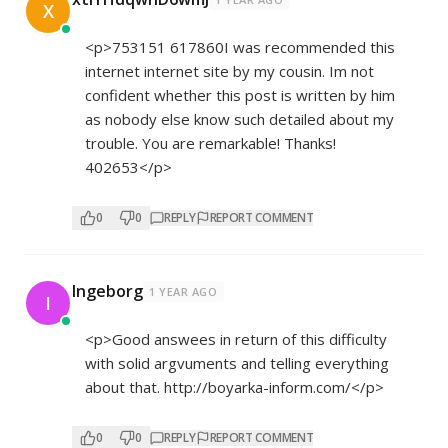
X
<p>753151 617860I was recommended this
internet internet site by my cousin. Im not
confident whether this post is written by him
as nobody else know such detailed about my
trouble. You are remarkable! Thanks!
402653</p>
0
0
REPLY
REPORT COMMENT
Ingeborg
1 YEAR AGO
I
<p>Good answees in return of this difficulty
with solid argvuments and telling everything
about that.
http://boyarka-inform.com/</p>
0
0
REPLY
REPORT COMMENT