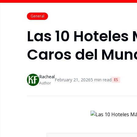
General
Las 10 Hoteles
Caros del Mun
Racheal
February 21, 2026
5
min read
ES
Author