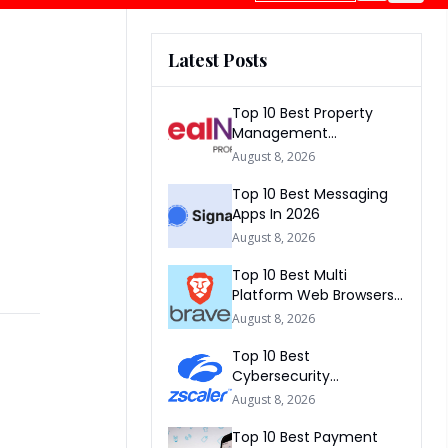
Latest Posts
Top 10 Best Property
Management
Companies In South
August 8, 2026
Africa 2026
Top 10 Best Messaging
Apps In 2026
August 8, 2026
Top 10 Best Multi
Platform Web Browsers
In The world 2026
August 8, 2026
Top 10 Best
Cybersecurity
Companies In America
August 8, 2026
2026
Top 10 Best Payment