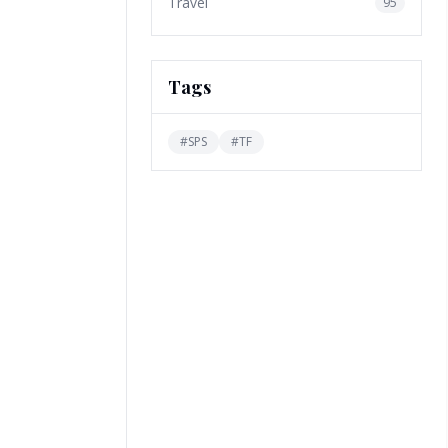
Travel
95
Tags
#
SPS
#
TF