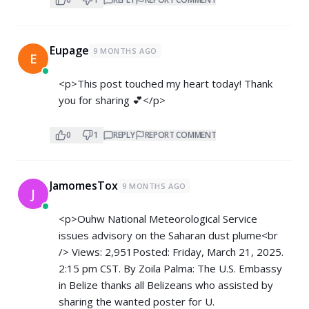
Eupage
9 MONTHS AGO
E
<p>This post touched my heart today! Thank
you for sharing 💕</p>
0
1
REPLY
REPORT COMMENT
JamomesTox
9 MONTHS AGO
J
<p>Ouhw National Meteorological Service
issues advisory on the Saharan dust plume<br
/> Views: 2,951Posted: Friday, March 21, 2025.
2:15 pm CST. By Zoila Palma: The U.S. Embassy
in Belize thanks all Belizeans who assisted by
sharing the wanted poster for U.