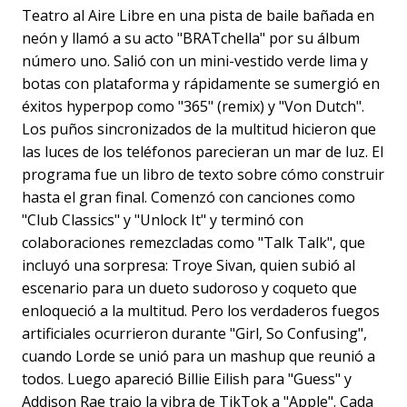
Teatro al Aire Libre en una pista de baile bañada en
neón y llamó a su acto "BRATchella" por su álbum
número uno. Salió con un mini-vestido verde lima y
botas con plataforma y rápidamente se sumergió en
éxitos hyperpop como "365" (remix) y "Von Dutch".
Los puños sincronizados de la multitud hicieron que
las luces de los teléfonos parecieran un mar de luz. El
programa fue un libro de texto sobre cómo construir
hasta el gran final. Comenzó con canciones como
"Club Classics" y "Unlock It" y terminó con
colaboraciones remezcladas como "Talk Talk", que
incluyó una sorpresa: Troye Sivan, quien subió al
escenario para un dueto sudoroso y coqueto que
enloqueció a la multitud. Pero los verdaderos fuegos
artificiales ocurrieron durante "Girl, So Confusing",
cuando Lorde se unió para un mashup que reunió a
todos. Luego apareció Billie Eilish para "Guess" y
Addison Rae trajo la vibra de TikTok a "Apple". Cada