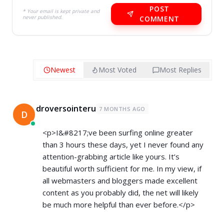
POST
* Your email is kept private and
never published.
COMMENT
Newest
Most Voted
Most Replies
droversointeru
7 MONTHS AGO
D
<p>I&#8217;ve been surfing online greater
than 3 hours these days, yet I never found any
attention-grabbing article like yours. It’s
beautiful worth sufficient for me. In my view, if
all webmasters and bloggers made excellent
content as you probably did, the net will likely
be much more helpful than ever before.</p>