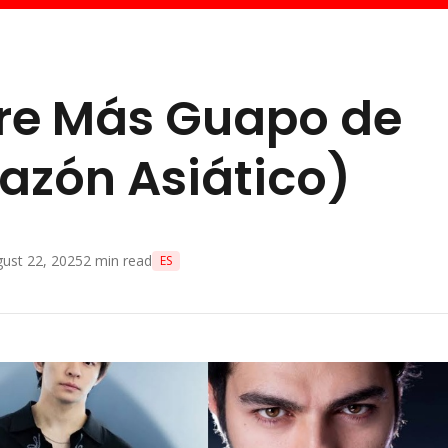
re Más Guapo de
azón Asiático)
ust 22, 2025
2
min read
ES