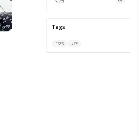
Travel
95
Tags
#
SPS
#
TF