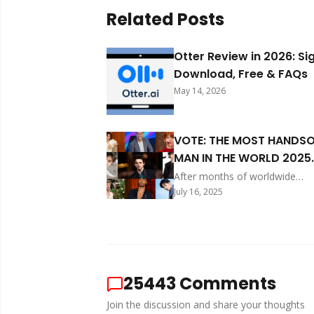
Related Posts
Otter Review in 2026: Si
Download, Free & FAQs
May 14, 2026
VOTE: THE MOST HANDS
MAN IN THE WORLD 2025
(Global Survey)
After months of worldwide
nominations, we proudly prese
July 16, 2025
40 most nominated male celebr
vying for the prestigious title o
World’s Most Handsome Man 
These distinguished finalists r
the best of global charm and
and now, it’s up to you to cro
25443
Comments
ultimate icon of handsomeness
year’s competition was nothing
Join the discussion and share your thoughts