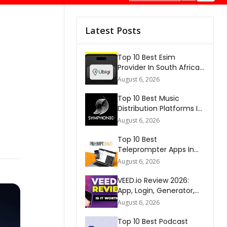
Latest Posts
Top 10 Best Esim
Provider In South Africa
2026
August 6, 2026
Top 10 Best Music
Distribution Platforms In
The World 2026
August 6, 2026
Top 10 Best
Teleprompter Apps In
2026
August 6, 2026
VEED.io Review 2026:
App, Login, Generator,
Download, AI & FAQs
August 6, 2026
Top 10 Best Podcast