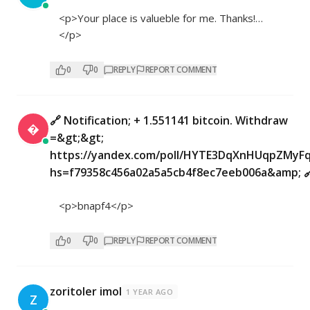
<p>Your place is valueble for me. Thanks!…
</p>
0
0
REPLY
REPORT COMMENT
🔗 Notification; + 1.551141 bitcoin. Withdraw

=&gt;&gt;
https://yandex.com/poll/HYTE3DqXnHUqpZMyF
hs=f79358c456a02a5a5cb4f8ec7eeb006a&amp; 
<p>bnapf4</p>
0
0
REPLY
REPORT COMMENT
zoritoler imol
1 YEAR AGO
Z