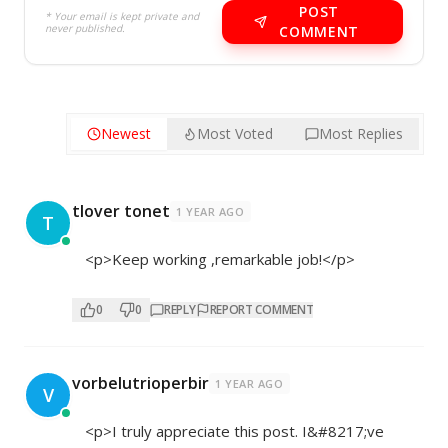
POST
* Your email is kept private and
never published.
COMMENT
Newest
Most Voted
Most Replies
tlover tonet
1 YEAR AGO
T
<p>Keep working ,remarkable job!</p>
0
0
REPLY
REPORT COMMENT
vorbelutrioperbir
1 YEAR AGO
V
<p>I truly appreciate this post. I&#8217;ve