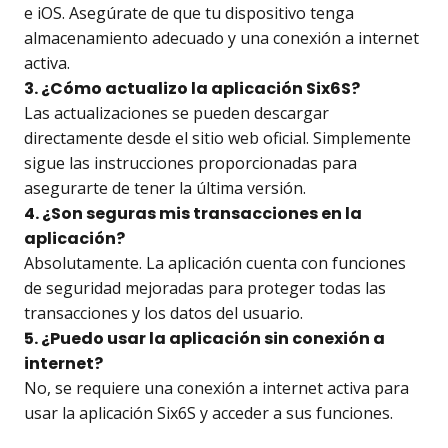
e iOS. Asegúrate de que tu dispositivo tenga
almacenamiento adecuado y una conexión a internet
activa.
3. ¿Cómo actualizo la aplicación Six6S?
Las actualizaciones se pueden descargar
directamente desde el sitio web oficial. Simplemente
sigue las instrucciones proporcionadas para
asegurarte de tener la última versión.
4. ¿Son seguras mis transacciones en la
aplicación?
Absolutamente. La aplicación cuenta con funciones
de seguridad mejoradas para proteger todas las
transacciones y los datos del usuario.
5. ¿Puedo usar la aplicación sin conexión a
internet?
No, se requiere una conexión a internet activa para
usar la aplicación Six6S y acceder a sus funciones.