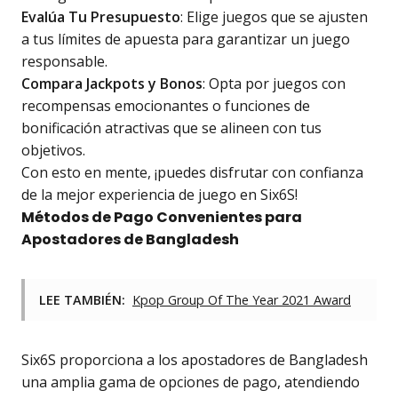
Evalúa Tu Presupuesto
: Elige juegos que se ajusten
a tus límites de apuesta para garantizar un juego
responsable.
Compara Jackpots y Bonos
: Opta por juegos con
recompensas emocionantes o funciones de
bonificación atractivas que se alineen con tus
objetivos.
Con esto en mente, ¡puedes disfrutar con confianza
de la mejor experiencia de juego en Six6S!
Métodos de Pago Convenientes para
Apostadores de Bangladesh
LEE TAMBIÉN:
Kpop Group Of The Year 2021 Award
Six6S proporciona a los apostadores de Bangladesh
una amplia gama de opciones de pago, atendiendo