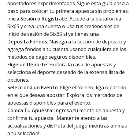
apostadores experimentados. Sigue esta guía paso a
paso para colocar tu primera apuesta sin problemas.
Inicia Sesión o Regístrate
: Accede a la plataforma
Six6S y crea una cuenta o usa tus credenciales de
inicio de sesión de Six6S si ya tienes una.
Deposita Fondos
: Navega a la sección de depósito y
agrega fondos a tu cuenta usando cualquiera de los
métodos de pago seguros disponibles.
Elige un Deporte
: Explora la casa de apuestas y
selecciona el deporte deseado de la extensa lista de
opciones.
Selecciona un Evento
: Elige el torneo, liga o partido
en el que deseas apostar. Explora los mercados de
apuestas disponibles para el evento.
Coloca Tu Apuesta
: Ingresa tu monto de apuesta y
confirma tu apuesta. ¡Mantente atento a las
actualizaciones y disfruta del juego mientras animas
a tu selección!