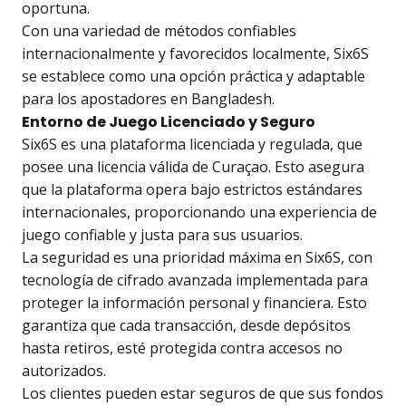
oportuna.
Con una variedad de métodos confiables
internacionalmente y favorecidos localmente, Six6S
se establece como una opción práctica y adaptable
para los apostadores en Bangladesh.
Entorno de Juego Licenciado y Seguro
Six6S es una plataforma licenciada y regulada, que
posee una licencia válida de Curaçao. Esto asegura
que la plataforma opera bajo estrictos estándares
internacionales, proporcionando una experiencia de
juego confiable y justa para sus usuarios.
La seguridad es una prioridad máxima en Six6S, con
tecnología de cifrado avanzada implementada para
proteger la información personal y financiera. Esto
garantiza que cada transacción, desde depósitos
hasta retiros, esté protegida contra accesos no
autorizados.
Los clientes pueden estar seguros de que sus fondos