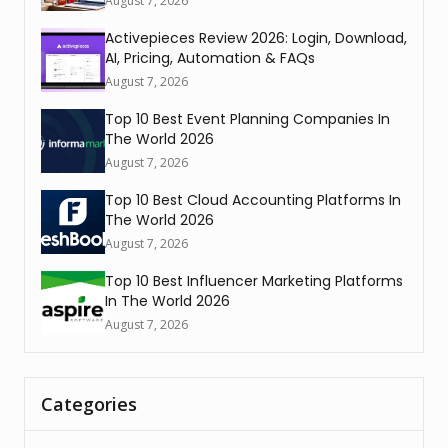
August 7, 2026
Activepieces Review 2026: Login, Download,
AI, Pricing, Automation & FAQs
August 7, 2026
Top 10 Best Event Planning Companies In
The World 2026
August 7, 2026
Top 10 Best Cloud Accounting Platforms In
The World 2026
August 7, 2026
Top 10 Best Influencer Marketing Platforms
In The World 2026
August 7, 2026
Categories