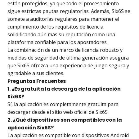
están protegidos, ya que todo el procesamiento
sigue estrictas pautas regulatorias. Además, Six6S se
somete a auditorías regulares para mantener el
cumplimiento de los requisitos de licencia,
solidificando aún más su reputación como una
plataforma confiable para los apostadores.
La combinación de un marco de licencia robusto y
medidas de seguridad de última generación asegura
que Six6S ofrezca una experiencia de juego segura y
agradable a sus clientes.
Preguntas Frecuentes
1. ¿Es gratuita la descarga de la aplicación
Six6S?
Sí, la aplicación es completamente gratuita para
descargar desde el sitio web oficial de Six6S.
2. ¿Qué dispositivos son compatibles con la
aplicación Six6S?
La aplicación es compatible con dispositivos Android