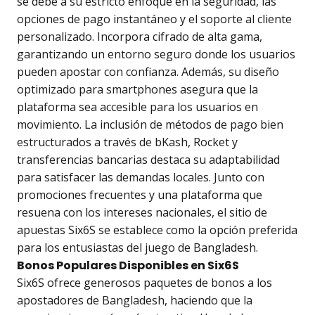
se debe a su estricto enfoque en la seguridad, las
opciones de pago instantáneo y el soporte al cliente
personalizado. Incorpora cifrado de alta gama,
garantizando un entorno seguro donde los usuarios
pueden apostar con confianza. Además, su diseño
optimizado para smartphones asegura que la
plataforma sea accesible para los usuarios en
movimiento. La inclusión de métodos de pago bien
estructurados a través de bKash, Rocket y
transferencias bancarias destaca su adaptabilidad
para satisfacer las demandas locales. Junto con
promociones frecuentes y una plataforma que
resuena con los intereses nacionales, el sitio de
apuestas
Six6S
se establece como la opción preferida
para los entusiastas del juego de Bangladesh.
Bonos Populares Disponibles en Six6S
Six6S ofrece generosos paquetes de bonos a los
apostadores de Bangladesh, haciendo que la