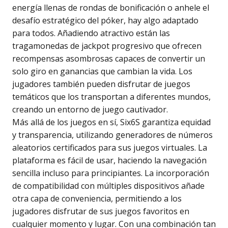
energía llenas de rondas de bonificación o anhele el
desafío estratégico del póker, hay algo adaptado
para todos. Añadiendo atractivo están las
tragamonedas de jackpot progresivo que ofrecen
recompensas asombrosas capaces de convertir un
solo giro en ganancias que cambian la vida. Los
jugadores también pueden disfrutar de juegos
temáticos que los transportan a diferentes mundos,
creando un entorno de juego cautivador.
Más allá de los juegos en sí, Six6S garantiza equidad
y transparencia, utilizando generadores de números
aleatorios certificados para sus juegos virtuales. La
plataforma es fácil de usar, haciendo la navegación
sencilla incluso para principiantes. La incorporación
de compatibilidad con múltiples dispositivos añade
otra capa de conveniencia, permitiendo a los
jugadores disfrutar de sus juegos favoritos en
cualquier momento y lugar. Con una combinación tan