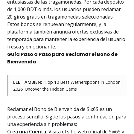
entusiastas de las tragamonedas. Por cada depósito
de 1,000 BDT o más, los usuarios pueden reclamar
20 giros gratis en tragamonedas seleccionadas.
Estos bonos se renuevan regularmente, y la
plataforma también anuncia ofertas exclusivas de
temporada para mantener la experiencia del usuario
fresca y emocionante.
Guía Paso a Paso para Reclamar el Bono de
Bienvenida
LEE TAMBIÉN:
Top 10 Best Wetherspoons in London
2026: Uncover the Hidden Gems
Reclamar el Bono de Bienvenida de Six6S es un
proceso sencillo. Sigue los pasos a continuación para
una experiencia sin problemas:
Crea una Cuenta:
Visita el sitio web oficial de Six6S y