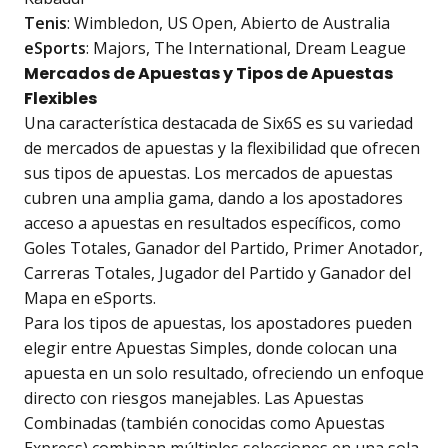
Tenis
: Wimbledon, US Open, Abierto de Australia
eSports
: Majors, The International, Dream League
Mercados de Apuestas y Tipos de Apuestas
Flexibles
Una característica destacada de Six6S es su variedad
de mercados de apuestas y la flexibilidad que ofrecen
sus tipos de apuestas. Los mercados de apuestas
cubren una amplia gama, dando a los apostadores
acceso a apuestas en resultados específicos, como
Goles Totales, Ganador del Partido, Primer Anotador,
Carreras Totales, Jugador del Partido y Ganador del
Mapa en eSports.
Para los tipos de apuestas, los apostadores pueden
elegir entre Apuestas Simples, donde colocan una
apuesta en un solo resultado, ofreciendo un enfoque
directo con riesgos manejables. Las Apuestas
Combinadas (también conocidas como Apuestas