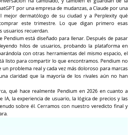
onversación ha cambiado, y también el guardián de la
ChatGPT por una empresa de mudanzas, a Claude por una
el mejor dermatólogo de su ciudad y a Perplexity qué
comprar este trimestre. Lo que digan primero esas
os usuarios recuerdan.
e Pendium está diseñado para llenar. Después de pasar
leyendo hilos de usuarios, probando la plataforma en
arándola con otras herramientas del mismo espacio, el
tá listo para compartir lo que encontramos. Pendium no
ve un problema real y cada vez más doloroso para marcas
una claridad que la mayoría de los rivales aún no han
marca, qué hace realmente Pendium en 2026 en cuanto a
 IA, la experiencia de usuario, la lógica de precios y las
nudo sobre él. Cerramos con nuestro veredicto final y
ara.