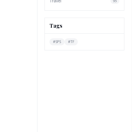
Travel
95
Tags
#
SPS
#
TF