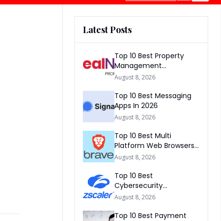
Latest Posts
Top 10 Best Property
Management
Companies In South
August 8, 2026
Africa 2026
Top 10 Best Messaging
Apps In 2026
August 8, 2026
Top 10 Best Multi
Platform Web Browsers
In The world 2026
August 8, 2026
Top 10 Best
Cybersecurity
Companies In America
August 8, 2026
2026
Top 10 Best Payment