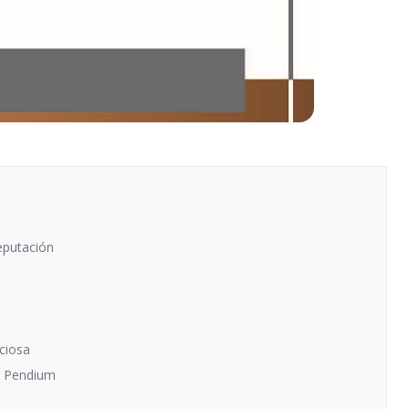
eputación
ciosa
e Pendium