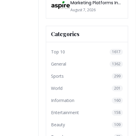
Marketing Platforms In
The World 2026
August 7, 2026
Categories
Top 10
1617
General
1362
Sports
299
World
201
Information
160
Entertainment
158
Beauty
109