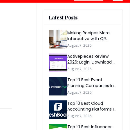
Latest Posts
Making Recipes More
Interactive with QR
Codes
August 7, 2026
Activepieces Review
2026: Login, Download,
AI, Pricing, Automation &
August 7, 2026
FAQs
Top 10 Best Event
Planning Companies In
The World 2026
August 7, 2026
Top 10 Best Cloud
Accounting Platforms In
The World 2026
August 7, 2026
Top 10 Best Influencer