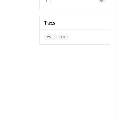
Travel
95
Tags
#
SPS
#
TF