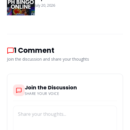
July 20, 2026
1
Comment
Join the discussion and share your thoughts
Join the Discussion
SHARE YOUR VOICE