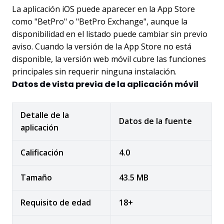
La aplicación iOS puede aparecer en la App Store
como "BetPro" o "BetPro Exchange", aunque la
disponibilidad en el listado puede cambiar sin previo
aviso. Cuando la versión de la App Store no está
disponible, la versión web móvil cubre las funciones
principales sin requerir ninguna instalación.
Datos de vista previa de la aplicación móvil
Detalle de la
Datos de la fuente
aplicación
Calificación
4.0
Tamaño
43.5 MB
Requisito de edad
18+