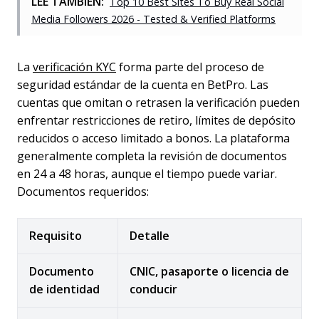
LEE TAMBIÉN:
Top 10 Best Sites To Buy Real Social
Media Followers 2026 - Tested & Verified Platforms
La
verificación KYC
forma parte del proceso de
seguridad estándar de la cuenta en BetPro. Las
cuentas que omitan o retrasen la verificación pueden
enfrentar restricciones de retiro, límites de depósito
reducidos o acceso limitado a bonos. La plataforma
generalmente completa la revisión de documentos
en 24 a 48 horas, aunque el tiempo puede variar.
Documentos requeridos:
Requisito
Detalle
Documento
CNIC, pasaporte o licencia de
de identidad
conducir