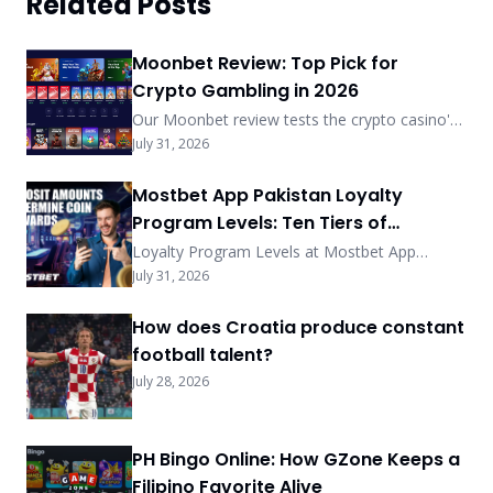
Related Posts
Moonbet Review: Top Pick for
Crypto Gambling in 2026
Our Moonbet review tests the crypto casino's
sub-5-min payouts, no-KYC-under-$2,000
July 31, 2026
policy, and MoonRake rewards. See how it
ranks among 2026's best.
Mostbet App Pakistan Loyalty
Program Levels: Ten Tiers of
Exclusive Privileges
Loyalty Program Levels at Mostbet App
Pakistan feature ten tiers with coin exchange
July 31, 2026
rates, point earning methods, deposit
bonuses, status rewards, promo shop prizes,
How does Croatia produce constant
redemption steps, and progress tracking for
football talent?
2026.
July 28, 2026
PH Bingo Online: How GZone Keeps a
Filipino Favorite Alive