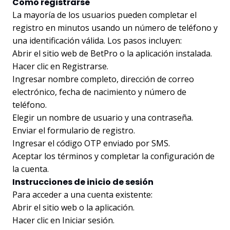
Cómo registrarse
La mayoría de los usuarios pueden completar el
registro en minutos usando un número de teléfono y
una identificación válida. Los pasos incluyen:
Abrir el sitio web de BetPro o la aplicación instalada.
Hacer clic en Registrarse.
Ingresar nombre completo, dirección de correo
electrónico, fecha de nacimiento y número de
teléfono.
Elegir un nombre de usuario y una contraseña.
Enviar el formulario de registro.
Ingresar el código OTP enviado por SMS.
Aceptar los términos y completar la configuración de
la cuenta.
Instrucciones de inicio de sesión
Para acceder a una cuenta existente:
Abrir el sitio web o la aplicación.
Hacer clic en Iniciar sesión.