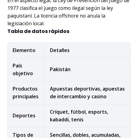
En el aspecto legal, la Ley de Prevención del Juego de
1977 clasifica el juego como ilegal según la ley
paquistaní. La licencia offshore no anula la
legislación local.
Tabla de datos rápidos
Elemento
Detalles
País
Pakistán
objetivo
Productos
Apuestas deportivas, apuestas
principales
de intercambio y casino
Críquet, fútbol, esports,
Deportes
kabaddi, tenis
Tipos de
Sencillas, dobles, acumuladas,