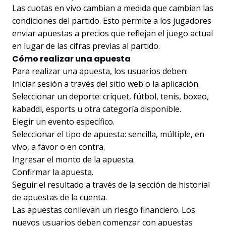
Las cuotas en vivo cambian a medida que cambian las
condiciones del partido. Esto permite a los jugadores
enviar apuestas a precios que reflejan el juego actual
en lugar de las cifras previas al partido.
Cómo realizar una apuesta
Para realizar una apuesta, los usuarios deben:
Iniciar sesión a través del sitio web o la aplicación.
Seleccionar un deporte: críquet, fútbol, tenis, boxeo,
kabaddi, esports u otra categoría disponible.
Elegir un evento específico.
Seleccionar el tipo de apuesta: sencilla, múltiple, en
vivo, a favor o en contra.
Ingresar el monto de la apuesta.
Confirmar la apuesta.
Seguir el resultado a través de la sección de historial
de apuestas de la cuenta.
Las apuestas conllevan un riesgo financiero. Los
nuevos usuarios deben comenzar con apuestas