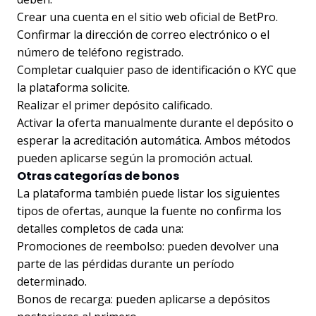
Crear una cuenta en el sitio web oficial de BetPro.
Confirmar la dirección de correo electrónico o el
número de teléfono registrado.
Completar cualquier paso de identificación o KYC que
la plataforma solicite.
Realizar el primer depósito calificado.
Activar la oferta manualmente durante el depósito o
esperar la acreditación automática. Ambos métodos
pueden aplicarse según la promoción actual.
Otras categorías de bonos
La plataforma también puede listar los siguientes
tipos de ofertas, aunque la fuente no confirma los
detalles completos de cada una:
Promociones de reembolso: pueden devolver una
parte de las pérdidas durante un período
determinado.
Bonos de recarga: pueden aplicarse a depósitos