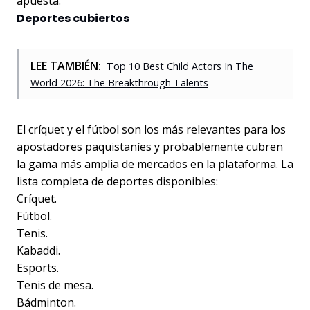
apuesta.
Deportes cubiertos
LEE TAMBIÉN:
Top 10 Best Child Actors In The
World 2026: The Breakthrough Talents
El críquet y el fútbol son los más relevantes para los
apostadores paquistaníes y probablemente cubren
la gama más amplia de mercados en la plataforma. La
lista completa de deportes disponibles:
Críquet.
Fútbol.
Tenis.
Kabaddi.
Esports.
Tenis de mesa.
Bádminton.