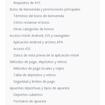
Requisitos de KYC
Bono de bienvenida y promociones principales
Términos del bono de bienvenida
Cómo reclamar el bono
Otras categorías de bonos
Acceso móvil: Android, iOS y navegador
Aplicación Android y archivo APK
Acceso iOS
Datos de vista previa de la aplicación móvil
Métodos de pago, depósitos y retiros
Métodos de pago locales y cripto
Tabla de depósitos y retiros
Seguridad y límites de pago
Apuestas deportivas y tipos de apuesta
Deportes cubiertos
Formatos de apuesta