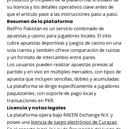
su licencia y los detalles operativos clave antes de
que el artículo pase a las instrucciones paso a paso.
Resumen de la plataforma
BetPro Pakistán es un servicio combinado de
apuestas y casino para jugadores locales. El sitio
cubre apuestas deportivas y juegos de casino en una
sola cuenta y también ofrece comparación de cuotas
y un formato de intercambio entre pares.
Los usuarios pueden realizar apuestas previas al
partido y en vivo en múltiples mercados, con tipos de
apuesta que incluyen sencillas, dobles y acumuladas.
La plataforma se dirige específicamente a jugadores
paquistaníes, con soporte de pago local y
transacciones en PKR.
Licencia y notas legales
La plataforma opera bajo RAEEN Exchange N.V. y
posee una
licencia de juego electrónico de Curazao
.