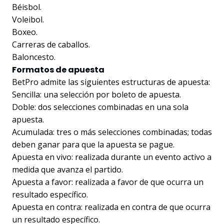
Béisbol.
Voleibol.
Boxeo.
Carreras de caballos.
Baloncesto.
Formatos de apuesta
BetPro admite las siguientes estructuras de apuesta:
Sencilla: una selección por boleto de apuesta.
Doble: dos selecciones combinadas en una sola
apuesta.
Acumulada: tres o más selecciones combinadas; todas
deben ganar para que la apuesta se pague.
Apuesta en vivo: realizada durante un evento activo a
medida que avanza el partido.
Apuesta a favor: realizada a favor de que ocurra un
resultado específico.
Apuesta en contra: realizada en contra de que ocurra
un resultado específico.