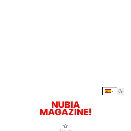
NUBIA
MAGAZINE!
Popular