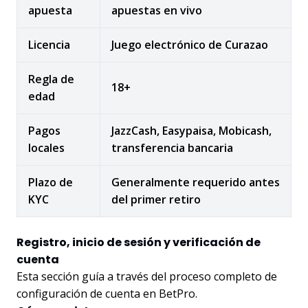
apuesta
apuestas en vivo
Licencia
Juego electrónico de Curazao
Regla de
18+
edad
Pagos
JazzCash, Easypaisa, Mobicash,
locales
transferencia bancaria
Plazo de
Generalmente requerido antes
KYC
del primer retiro
Registro, inicio de sesión y verificación de
cuenta
Esta sección guía a través del proceso completo de
configuración de cuenta en BetPro.