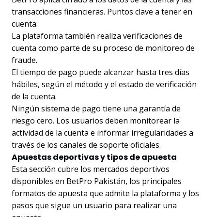
transacciones financieras. Puntos clave a tener en
cuenta:
La plataforma también realiza verificaciones de
cuenta como parte de su proceso de monitoreo de
fraude.
El tiempo de pago puede alcanzar hasta tres días
hábiles, según el método y el estado de verificación
de la cuenta.
Ningún sistema de pago tiene una garantía de
riesgo cero. Los usuarios deben monitorear la
actividad de la cuenta e informar irregularidades a
través de los canales de soporte oficiales.
Apuestas deportivas y tipos de apuesta
Esta sección cubre los mercados deportivos
disponibles en BetPro Pakistán, los principales
formatos de apuesta que admite la plataforma y los
pasos que sigue un usuario para realizar una