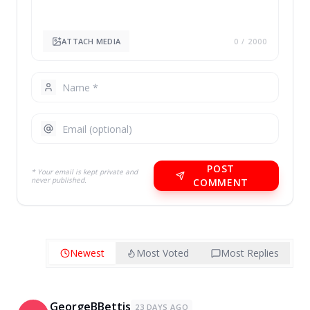
ATTACH MEDIA
0
/ 2000
POST
* Your email is kept private and
never published.
COMMENT
Newest
Most Voted
Most Replies
GeorgeBBettis
23 DAYS AGO