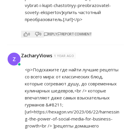
vybrat-i-kupit-chastotnyy-preobrazovatel-
sovety-ekspertov]купить
частотный
преобразователь.[/url]</p>
0
0
REPLY
REPORT COMMENT
ZacharyViows
1 YEAR AGO
Z
<p>Подскажите где найти лучшие рецепты
со всего мира: от классических блюд,
которые согревают душу, до современных
кулинарных шедевров,<br /> которые
впечатляют даже самых взыскательных
гурманов &#8211;
[url=
https://hexagon.vn/2023/06/22/harnessin
g-the-power-of-social-media-for-business-
growth<br
/> ]рецепты домашнего