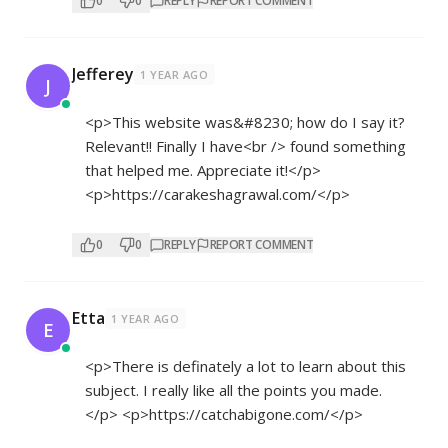
0
0
REPLY
REPORT COMMENT
Jefferey
1 YEAR AGO
J
<p>This website was&#8230; how do I say it?
Relevant!! Finally I have<br /> found something
that helped me. Appreciate it!</p>
<p>
https://carakeshagrawal.com/</p>
0
0
REPLY
REPORT COMMENT
Etta
1 YEAR AGO
E
<p>There is definately a lot to learn about this
subject. I really like all the points you made.
</p> <p>
https://catchabigone.com/</p>