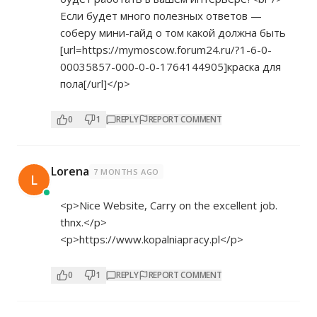
Если будет много полезных ответов —
соберу мини-гайд о том какой должна быть
[url=
https://mymoscow.forum24.ru/?1-6-0-
00035857-000-0-0-1764144905]краска
для
пола[/url]</p>
0
1
REPLY
REPORT COMMENT
Lorena
7 MONTHS AGO
L
<p>Nice Website, Carry on the excellent job.
thnx.</p>
<p>
https://www.kopalniapracy.pl</p>
0
1
REPLY
REPORT COMMENT