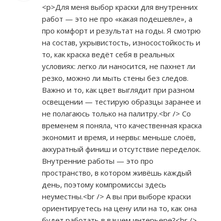
<p>Для меня выбор краски для внутренних
работ — это не про «какая подешевле», а
про комфорт и результат на годы. Я смотрю
на состав, укрывистость, износостойкость и
то, как краска ведёт себя в реальных
условиях: легко ли наносится, не пахнет ли
резко, можно ли мыть стены без следов.
Важно и то, как цвет выглядит при разном
освещении — тестирую образцы заранее и
не полагаюсь только на палитру.<br /> Со
временем я поняла, что качественная краска
экономит и время, и нервы: меньше слоёв,
аккуратный финиш и отсутствие переделок.
Внутренние работы — это про
пространство, в котором живёшь каждый
день, поэтому компромиссы здесь
неуместны.<br /> А вы при выборе краски
ориентируетесь на цену или на то, как она
будет работать в вашем интерьере?<br />