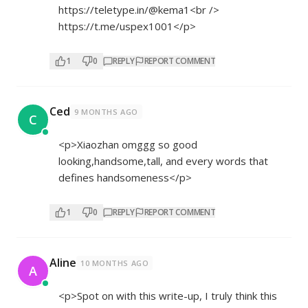
https://teletype.in/@kema1<br
/>
https://t.me/uspex1001</p>
1
0
REPLY
REPORT COMMENT
Ced
9 MONTHS AGO
C
<p>Xiaozhan omggg so good
looking,handsome,tall, and every words that
defines handsomeness</p>
1
0
REPLY
REPORT COMMENT
Aline
10 MONTHS AGO
A
<p>Spot on with this write-up, I truly think this