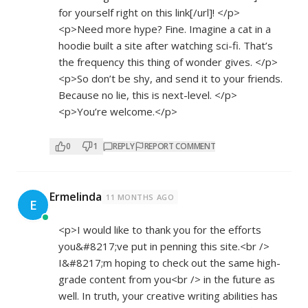
for yourself right on this link[/url]! </p>
<p>Need more hype? Fine. Imagine a cat in a
hoodie built a site after watching sci-fi. That’s
the frequency this thing of wonder gives. </p>
<p>So don’t be shy, and send it to your friends.
Because no lie, this is next-level. </p>
<p>You’re welcome.</p>
0
1
REPLY
REPORT COMMENT
Ermelinda
11 MONTHS AGO
E
<p>I would like to thank you for the efforts
you&#8217;ve put in penning this site.<br />
I&#8217;m hoping to check out the same high-
grade content from you<br /> in the future as
well. In truth, your creative writing abilities has