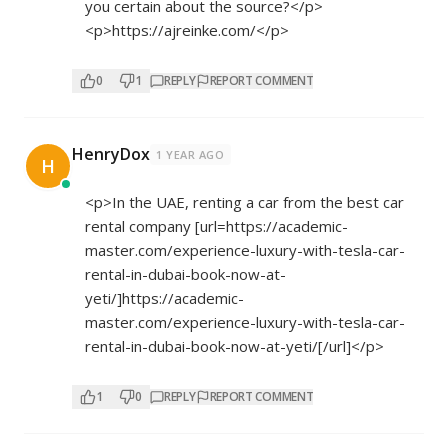
you certain about the source?</p>
<p>
https://ajreinke.com/</p>
0
1
REPLY
REPORT COMMENT
HenryDox
1 YEAR AGO
H
<p>In the UAE, renting a car from the best car
rental company [url=
https://academic-
master.com/experience-luxury-with-tesla-car-
rental-in-dubai-book-now-at-
yeti/]https://academic-
master.com/experience-luxury-with-tesla-car-
rental-in-dubai-book-now-at-yeti/[/url]</p>
1
0
REPLY
REPORT COMMENT