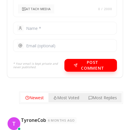
ATTACH MEDIA
0
/ 2000
POST
* Your email is kept private and
never published.
COMMENT
Newest
Most Voted
Most Replies
TyroneCob
6 MONTHS AGO
T