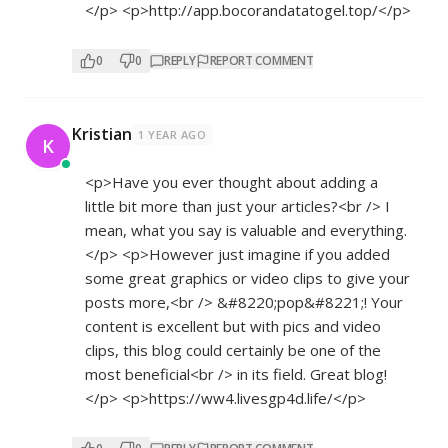
</p> <p>
http://app.bocorandatatogel.top/</p>
0
0
REPLY
REPORT COMMENT
Kristian
1 YEAR AGO
K
<p>Have you ever thought about adding a
little bit more than just your articles?<br /> I
mean, what you say is valuable and everything.
</p> <p>However just imagine if you added
some great graphics or video clips to give your
posts more,<br /> &#8220;pop&#8221;! Your
content is excellent but with pics and video
clips, this blog could certainly be one of the
most beneficial<br /> in its field. Great blog!
</p> <p>
https://ww4.livesgp4d.life/</p>