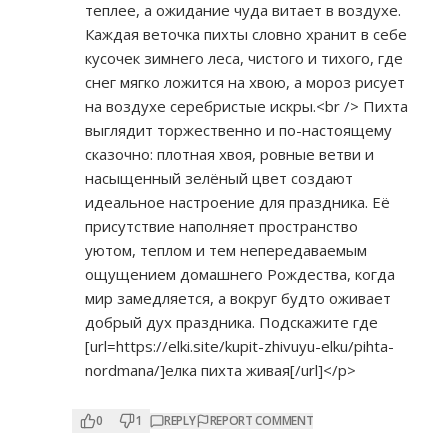
теплее, а ожидание чуда витает в воздухе.
Каждая веточка пихты словно хранит в себе
кусочек зимнего леса, чистого и тихого, где
снег мягко ложится на хвою, а мороз рисует
на воздухе серебристые искры.<br /> Пихта
выглядит торжественно и по-настоящему
сказочно: плотная хвоя, ровные ветви и
насыщенный зелёный цвет создают
идеальное настроение для праздника. Её
присутствие наполняет пространство
уютом, теплом и тем непередаваемым
ощущением домашнего Рождества, когда
мир замедляется, а вокруг будто оживает
добрый дух праздника. Подскажите где
[url=
https://elki.site/kupit-zhivuyu-elku/pihta-
nordmana/]елка
пихта живая[/url]</p>
0
1
REPLY
REPORT COMMENT