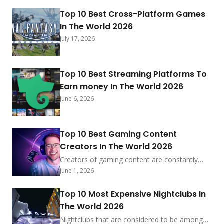
Top 10 Best Cross-Platform Games
In The World 2026
July 17, 2026
Top 10 Best Streaming Platforms To
Earn money In The World 2026
June 6, 2026
Top 10 Best Gaming Content
Creators In The World 2026
Creators of gaming content are constantly
coming up with new ideas in order to attract
June 1, 2026
the attention of millions of people, and the
world of gaming content creation is continuing
Top 10 Most Expensive Nightclubs In
to advance at a rapid pace. The landscape is
The World 2026
being dominated by a combination of
seasoned veterans and rising stars as we
Nightclubs that are considered to be among