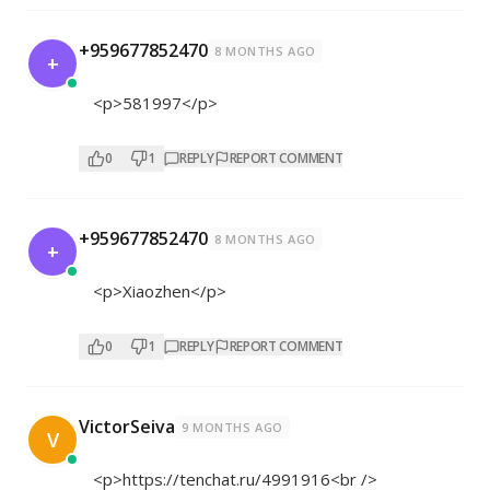
+959677852470
8 MONTHS AGO
+
<p>581997</p>
0
1
REPLY
REPORT COMMENT
+959677852470
8 MONTHS AGO
+
<p>Xiaozhen</p>
0
1
REPLY
REPORT COMMENT
VictorSeiva
9 MONTHS AGO
V
<p>
https://tenchat.ru/4991916<br
/>