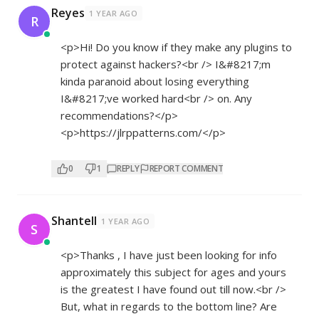
Reyes
1 YEAR AGO
R
<p>Hi! Do you know if they make any plugins to
protect against hackers?<br /> I&#8217;m
kinda paranoid about losing everything
I&#8217;ve worked hard<br /> on. Any
recommendations?</p>
<p>
https://jlrppatterns.com/</p>
0
1
REPLY
REPORT COMMENT
Shantell
1 YEAR AGO
S
<p>Thanks , I have just been looking for info
approximately this subject for ages and yours
is the greatest I have found out till now.<br />
But, what in regards to the bottom line? Are