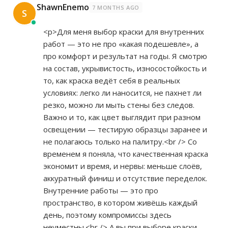
ShawnEnemo
7 MONTHS AGO
S
<p>Для меня выбор краски для внутренних
работ — это не про «какая подешевле», а
про комфорт и результат на годы. Я смотрю
на состав, укрывистость, износостойкость и
то, как краска ведёт себя в реальных
условиях: легко ли наносится, не пахнет ли
резко, можно ли мыть стены без следов.
Важно и то, как цвет выглядит при разном
освещении — тестирую образцы заранее и
не полагаюсь только на палитру.<br /> Со
временем я поняла, что качественная краска
экономит и время, и нервы: меньше слоёв,
аккуратный финиш и отсутствие переделок.
Внутренние работы — это про
пространство, в котором живёшь каждый
день, поэтому компромиссы здесь
неуместны.<br /> А вы при выборе краски