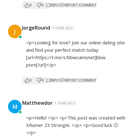
0
0
REPLY
REPORT COMMENT
JorgeRound
1 YEAR AGO
J
<p>Looking for love? Join our online dating site
and find your perfect match today
[url=
https://t.me/s/bbwcamsnet]bbw
porn[/url]</p>
0
0
REPLY
REPORT COMMENT
Matthewdor
1 YEAR AGO
M
<p>Hello! </p> <p>This post was created with
XRumer 23 StrongAI. </p> <p>Good luck 🙂
</p>