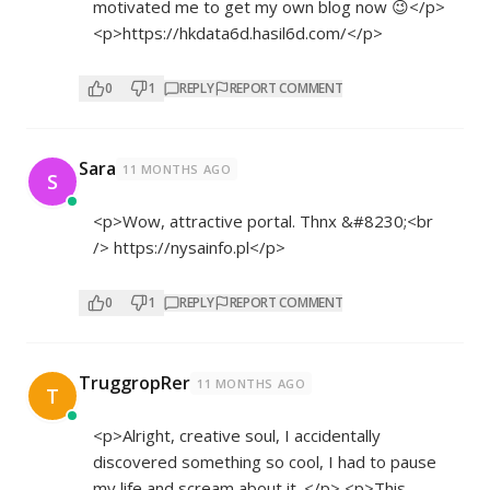
motivated me to get my own blog now 😉</p>
<p>
https://hkdata6d.hasil6d.com/</p>
0
1
REPLY
REPORT COMMENT
Sara
11 MONTHS AGO
S
<p>Wow, attractive portal. Thnx &#8230;<br
/>
https://nysainfo.pl</p>
0
1
REPLY
REPORT COMMENT
TruggropRer
11 MONTHS AGO
T
<p>Alright, creative soul, I accidentally
discovered something so cool, I had to pause
my life and scream about it. </p> <p>This