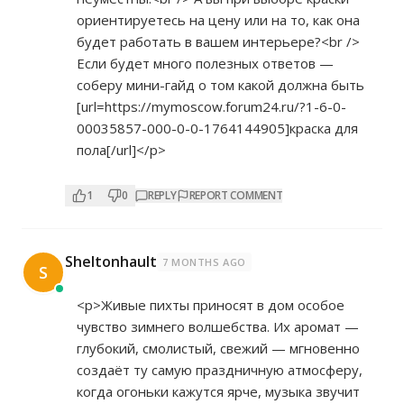
ориентируетесь на цену или на то, как она
будет работать в вашем интерьере?<br />
Если будет много полезных ответов —
соберу мини-гайд о том какой должна быть
[url=
https://mymoscow.forum24.ru/?1-6-0-
00035857-000-0-0-1764144905]краска
для
пола[/url]</p>
1
0
REPLY
REPORT COMMENT
Sheltonhault
7 MONTHS AGO
S
<p>Живые пихты приносят в дом особое
чувство зимнего волшебства. Их аромат —
глубокий, смолистый, свежий — мгновенно
создаёт ту самую праздничную атмосферу,
когда огоньки кажутся ярче, музыка звучит