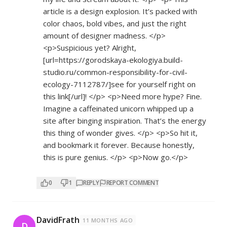
article is a design explosion. It’s packed with
color chaos, bold vibes, and just the right
amount of designer madness. </p>
<p>Suspicious yet? Alright,
[url=
https://gorodskaya-ekologiya.build-
studio.ru/common-responsibility-for-civil-
ecology-7112787/]see
for yourself right on
this link[/url]! </p> <p>Need more hype? Fine.
Imagine a caffeinated unicorn whipped up a
site after binging inspiration. That’s the energy
this thing of wonder gives. </p> <p>So hit it,
and bookmark it forever. Because honestly,
this is pure genius. </p> <p>Now go.</p>
0
1
REPLY
REPORT COMMENT
DavidFrath
11 MONTHS AGO
D