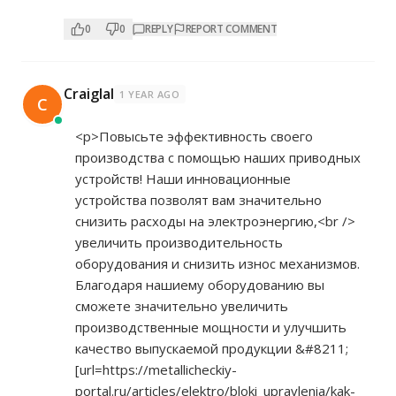
0
0
REPLY
REPORT COMMENT
Craiglal
1 YEAR AGO
C
<p>Повысьте эффективность своего
производства с помощью наших приводных
устройств! Наши инновационные
устройства позволят вам значительно
снизить расходы на электроэнергию,<br />
увеличить производительность
оборудования и снизить износ механизмов.
Благодаря нашиему оборудованию вы
сможете значительно увеличить
производственные мощности и улучшить
качество выпускаемой продукции &#8211;
[url=
https://metallicheckiy-
portal.ru/articles/elektro/bloki_upravlenia/kak-