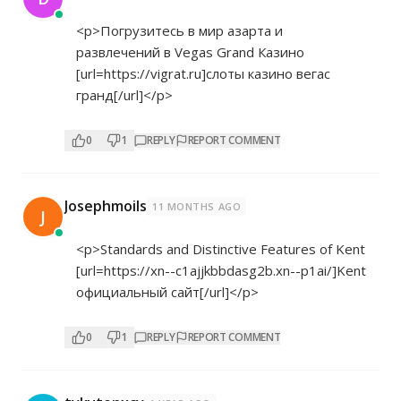
<p>Погрузитесь в мир азарта и
развлечений в Vegas Grand Казино
[url=
https://vigrat.ru]слоты
казино вегас
гранд[/url]</p>
0
1
REPLY
REPORT COMMENT
Josephmoils
11 MONTHS AGO
J
<p>Standards and Distinctive Features of Kent
[url=
https://xn--c1ajjkbbdasg2b.xn--p1ai/]Kent
официальный сайт[/url]</p>
0
1
REPLY
REPORT COMMENT