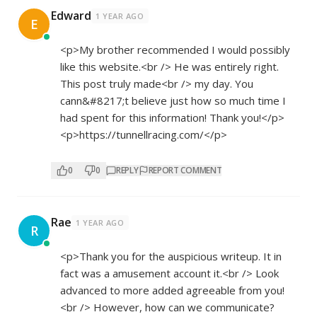
Edward
1 YEAR AGO
E
<p>My brother recommended I would possibly
like this website.<br /> He was entirely right.
This post truly made<br /> my day. You
cann&#8217;t believe just how so much time I
had spent for this information! Thank you!</p>
<p>
https://tunnellracing.com/</p>
0
0
REPLY
REPORT COMMENT
Rae
1 YEAR AGO
R
<p>Thank you for the auspicious writeup. It in
fact was a amusement account it.<br /> Look
advanced to more added agreeable from you!
<br /> However, how can we communicate?