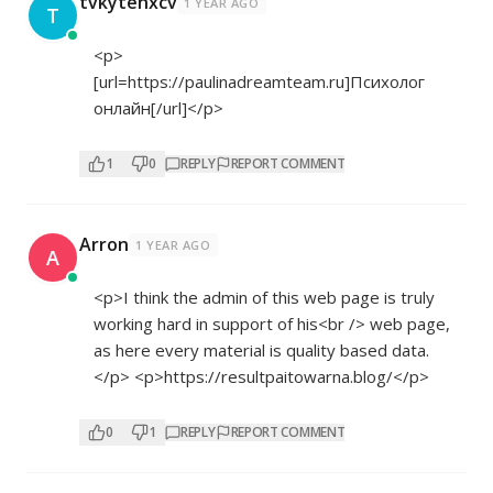
tvkytenxcv
1 YEAR AGO
T
<p>
[url=
https://paulinadreamteam.ru]Психолог
онлайн[/url]</p>
1
0
REPLY
REPORT COMMENT
Arron
1 YEAR AGO
A
<p>I think the admin of this web page is truly
working hard in support of his<br /> web page,
as here every material is quality based data.
</p> <p>
https://resultpaitowarna.blog/</p>
0
1
REPLY
REPORT COMMENT