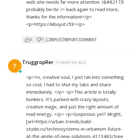
web site needs far more attention. I&#8217;ll
probably be<br /> back again to read more,
thanks for the information!</p>
<p>
https://kibuyut.cfd/</p>
0
1
REPLY
REPORT COMMENT
TruggropRer
11 MONTHS AGO
T
<p>Yo, creative soul, I just ran into something
so cool, I had to shut my tabs and share
immediately. </p> <p>This article is totally
bonkers. It’s packed with crazy layouts,
creative magic, and just the right amount of
mad energy. </p> <p>Suspicious yet? Alright,
[url=
https://urban-trends.build-
studio.ru/technosystems-in-urbanism-future-
at-the-angle-of-new-solutions-4113483/]see