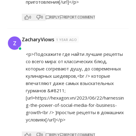
приготовления[/url]</p>
0
0
REPLY
REPORT COMMENT
ZacharyViows
1 YEAR AGO
Z
<p>Подскажите где найти лучшие рецепты
со всего мира: от классических блюд,
которые согревают душу, до современных
кулинарных шедевров,<br /> которые
впечатляют даже самых взыскательных
гурманов &#8211;
[url=
https://hexagon.vn/2023/06/22/harnessin
g-the-power-of-social-media-for-business-
growth<br
/> ]простые рецепты в домашних
условиях[/url]</p>
0
0
REPLY
REPORT COMMENT