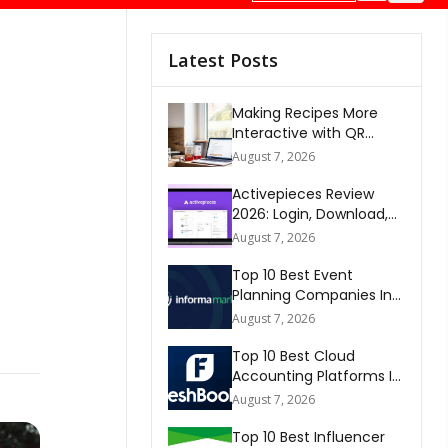
Latest Posts
Making Recipes More
Interactive with QR
Codes
August 7, 2026
Activepieces Review
2026: Login, Download,
AI, Pricing, Automation &
August 7, 2026
FAQs
Top 10 Best Event
Planning Companies In
The World 2026
August 7, 2026
Top 10 Best Cloud
Accounting Platforms In
The World 2026
August 7, 2026
Top 10 Best Influencer