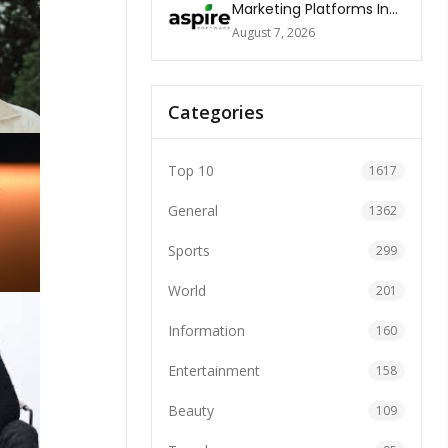
Marketing Platforms In
The World 2026
August 7, 2026
Categories
Top 10
1617
General
1362
Sports
299
World
201
Information
160
Entertainment
158
Beauty
109