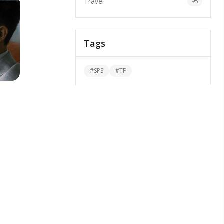
Travel
95
Tags
#
SPS
#
TF