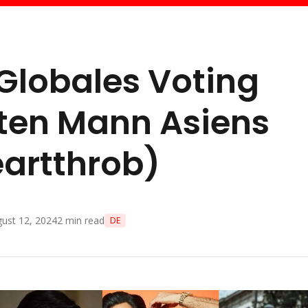
lobales Voting
sten Mann Asiens
eartthrob)
ust 12, 2024
2
min read
DE