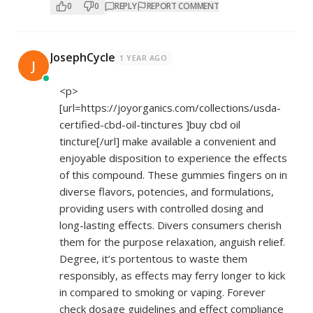
0
0
REPLY
REPORT COMMENT
JosephCycle
1 YEAR AGO
J
<p>
[url=
https://joyorganics.com/collections/usda-
certified-cbd-oil-tinctures
]buy cbd oil
tincture[/url] make available a convenient and
enjoyable disposition to experience the effects
of this compound. These gummies fingers on in
diverse flavors, potencies, and formulations,
providing users with controlled dosing and
long-lasting effects. Divers consumers cherish
them for the purpose relaxation, anguish relief.
Degree, it’s portentous to waste them
responsibly, as effects may ferry longer to kick
in compared to smoking or vaping. Forever
check dosage guidelines and effect compliance