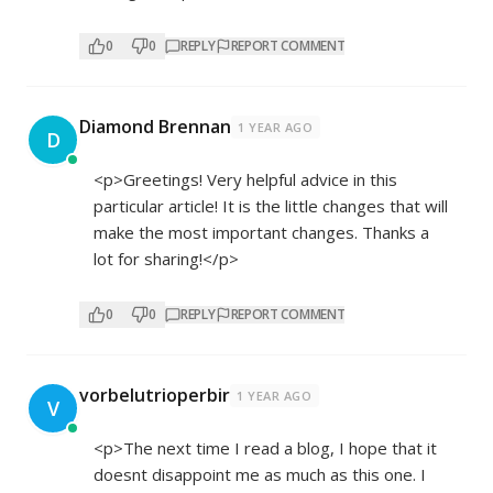
0
0
REPLY
REPORT COMMENT
Diamond Brennan
1 YEAR AGO
D
<p>Greetings! Very helpful advice in this
particular article! It is the little changes that will
make the most important changes. Thanks a
lot for sharing!</p>
0
0
REPLY
REPORT COMMENT
vorbelutrioperbir
1 YEAR AGO
V
<p>The next time I read a blog, I hope that it
doesnt disappoint me as much as this one. I