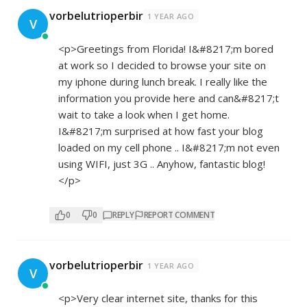
vorbelutrioperbir
1 YEAR AGO
V
<p>Greetings from Florida! I&#8217;m bored
at work so I decided to browse your site on
my iphone during lunch break. I really like the
information you provide here and can&#8217;t
wait to take a look when I get home.
I&#8217;m surprised at how fast your blog
loaded on my cell phone .. I&#8217;m not even
using WIFI, just 3G .. Anyhow, fantastic blog!
</p>
0
0
REPLY
REPORT COMMENT
vorbelutrioperbir
1 YEAR AGO
V
<p>Very clear internet site, thanks for this