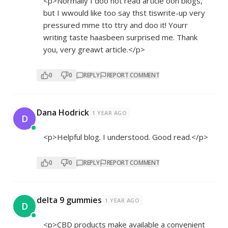
<p>Normally I doo not read article oon blogs,
but I wwould like too say thst tiswrite-up very
pressured mme tto ttry and doo it! Yourr
writing taste haasbeen surprised me. Thank
you, very greawt article.</p>
0
0
REPLY
REPORT COMMENT
Dana Hodrick
1 YEAR AGO
D
<p>Helpful blog. I understood. Good read.</p>
0
0
REPLY
REPORT COMMENT
delta 9 gummies
1 YEAR AGO
D
<p>CBD products make available a convenient