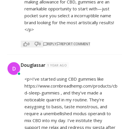
making allowance for CBD, gummies are an
remarkable opportunity to start with—just
pocket sure you select a incorruptible name
brand looking for the most artistically results!
</p>
0
0
REPLY
REPORT COMMENT
Douglassar
1 YEAR AGO
D
<p>I’ve started using CBD gummies like
https://www.cornbreadhemp.com/products/cb
d-sleep-gummies
, and they’ve made a
noticeable quarrel in my routine. They’re
easygoing to basis, taste monstrous, and
require a unembellished modus operandi to
mix CBD into my day. I’ve institute they
support me relax and redress my siesta after