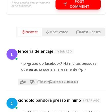
POST
* Your email is kept private and
never published.
COMMENT
Newest
Most Voted
Most Replies
lenceria de encaje
1 YEAR AGO
L
<p>grupo do facebook? Há muitas pessoas
que eu acho que iriam realmente</p>
0
0
REPLY
REPORT COMMENT
ciondolo pandora prezzo minimo
1 YEAR AGO
C