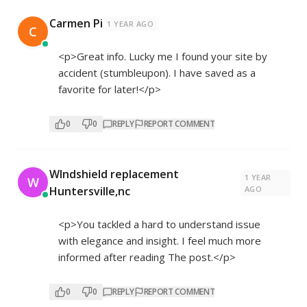
Carmen Pi
1 YEAR AGO
C
<p>Great info. Lucky me I found your site by
accident (stumbleupon). I have saved as a
favorite for later!</p>
0
0
REPLY
REPORT COMMENT
WIndshield replacement
1 YEAR
W
Huntersville,nc
AGO
<p>You tackled a hard to understand issue
with elegance and insight. I feel much more
informed after reading The post.</p>
0
0
REPLY
REPORT COMMENT