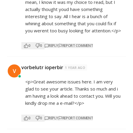
mean, I know it was my choice to read, but I
actually thought youd have something
interesting to say. All I hear is a bunch of
whining about something that you could fix if
you werent too busy looking for attention.</p>
0
0
REPLY
REPORT COMMENT
vorbelutr ioperbir
1 YEAR AGO
V
<p>Great awesome issues here. I am very
glad to see your article. Thanks so much and i
am having a look ahead to contact you. Will you
kindly drop me a e-mail?</p>
0
0
REPLY
REPORT COMMENT