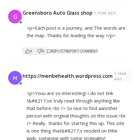
Greensboro Auto Glass shop
1 YEAR AGO
G
<p>Each post is a journey, and The words are
the map. Thanks for leading the way.</p>
0
0
REPLY
REPORT COMMENT
1 YEAR
https://menbehealth.wordpress.com
H
AGO
<p>Youu are so interesting! I do not tink
I&#8217;ve truly read through anything like
that before.<br /> So nice to find aanother
person with original thoughts on this issue.<br
/> Really.. thanks for starting this up. This site
is one thing that&#8217;s nesded on thhe
web, someone with some originality!