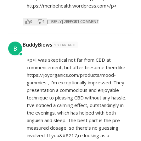
https://menbehealth.wordpress.com</p>
0
1
REPLY
REPORT COMMENT
BuddyBiows
1 YEAR AGO
B
<p>I was skeptical not far from CBD at
commencement, but after tiresome them like
https://joyorganics.com/products/mood-
gummies
, I’m exceptionally impressed. They
presentation a commodious and enjoyable
technique to pleasing CBD without any hassle.
I’ve noticed a calming effect, outstandingly in
the evenings, which has helped with both
anguish and sleep. The best part is the pre-
measured dosage, so there’s no guessing
involved. If you&#8217;re looking as a