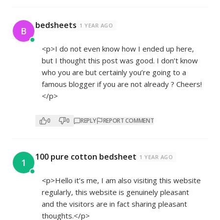
bedsheets
1 YEAR AGO
B
<p>I do not even know how I ended up here,
but I thought this post was good. I don’t know
who you are but certainly you’re going to a
famous blogger if you are not already ? Cheers!
</p>
0
0
REPLY
REPORT COMMENT
100 pure cotton bedsheet
1 YEAR AGO
1
<p>Hello it’s me, I am also visiting this website
regularly, this website is genuinely pleasant
and the visitors are in fact sharing pleasant
thoughts.</p>