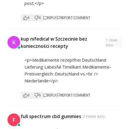
post.</p>
0
0
REPLY
REPORT COMMENT
kup nifedical w Szczecinie bez
1 YEAR
K
konieczności recepty
AGO
<p>Medikamente rezeptfrei Deutschland
Lieferung Labesfal Timelkam Medikamente-
Preisvergleich: Deutschland vs.<br />
Niederlande</p>
0
0
REPLY
REPORT COMMENT
full spectrum cbd gummies
2 YEARS AGO
F