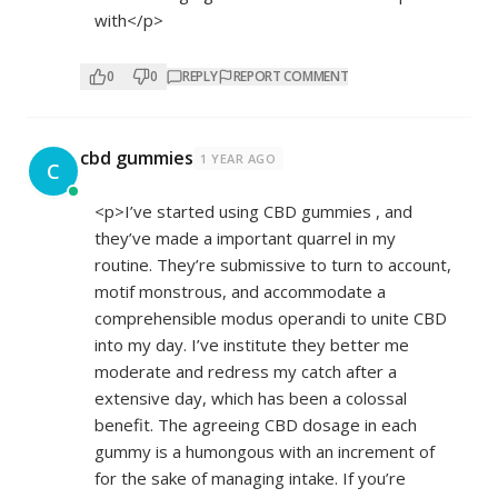
with</p>
0
0
REPLY
REPORT COMMENT
cbd gummies
1 YEAR AGO
C
<p>I’ve started using CBD gummies , and
they’ve made a important quarrel in my
routine. They’re submissive to turn to account,
motif monstrous, and accommodate a
comprehensible modus operandi to unite CBD
into my day. I’ve institute they better me
moderate and redress my catch after a
extensive day, which has been a colossal
benefit. The agreeing CBD dosage in each
gummy is a humongous with an increment of
for the sake of managing intake. If you’re