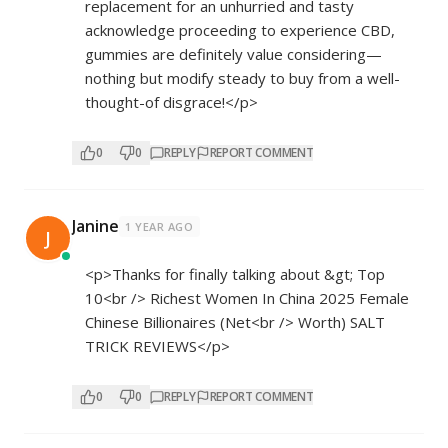
replacement for an unhurried and tasty
acknowledge proceeding to experience CBD,
gummies are definitely value considering—
nothing but modify steady to buy from a well-
thought-of disgrace!</p>
0
0
REPLY
REPORT COMMENT
Janine
1 YEAR AGO
J
<p>Thanks for finally talking about &gt; Top
10<br /> Richest Women In China 2025 Female
Chinese Billionaires (Net<br /> Worth) SALT
TRICK REVIEWS</p>
0
0
REPLY
REPORT COMMENT