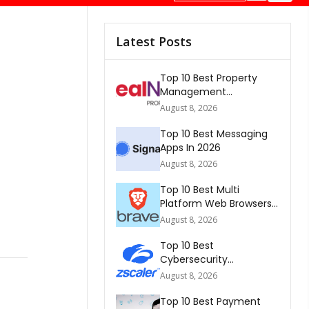
Latest Posts
Top 10 Best Property
Management
Companies In South
August 8, 2026
Africa 2026
Top 10 Best Messaging
Apps In 2026
August 8, 2026
Top 10 Best Multi
Platform Web Browsers
In The world 2026
August 8, 2026
Top 10 Best
Cybersecurity
Companies In America
August 8, 2026
2026
Top 10 Best Payment