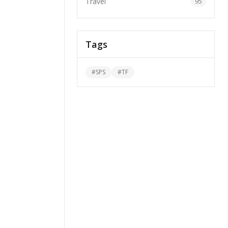
Travel
95
Tags
#
SPS
#
TF