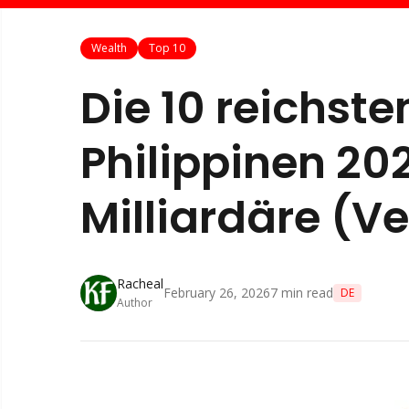
Wealth
Top 10
Die 10 reichst
Philippinen 202
Milliardäre (
Racheal
February 26, 2026
7
min read
DE
Author