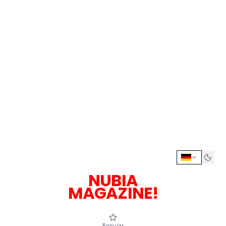
NUBIA
MAGAZINE!
Popular