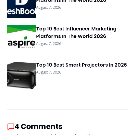
Platforms In The World 2026
August 7, 2026
Top 10 Best Influencer Marketing
Platforms In The World 2026
August 7, 2026
Top 10 Best Smart Projectors In 2026
August 7, 2026
4
Comments