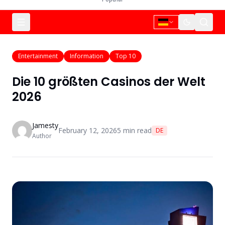
Entertainment
Information
Top 10
Die 10 größten Casinos der Welt
2026
Jamesty
February 12, 2026
5
min read
DE
Author