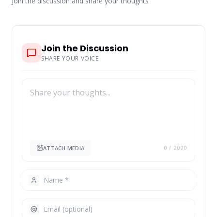
Join the discussion and share your thoughts
Join the Discussion
SHARE YOUR VOICE
ATTACH MEDIA
0
/ 2000