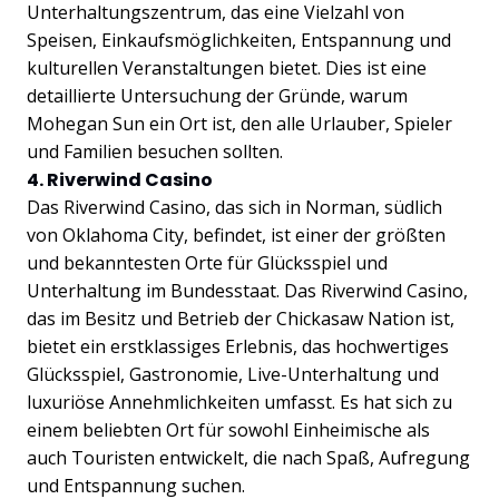
Unterhaltungszentrum, das eine Vielzahl von
Speisen, Einkaufsmöglichkeiten, Entspannung und
kulturellen Veranstaltungen bietet. Dies ist eine
detaillierte Untersuchung der Gründe, warum
Mohegan Sun ein Ort ist, den alle Urlauber, Spieler
und Familien besuchen sollten.
4. Riverwind Casino
Das Riverwind Casino, das sich in Norman, südlich
von Oklahoma City, befindet, ist einer der größten
und bekanntesten Orte für Glücksspiel und
Unterhaltung im Bundesstaat. Das Riverwind Casino,
das im Besitz und Betrieb der Chickasaw Nation ist,
bietet ein erstklassiges Erlebnis, das hochwertiges
Glücksspiel, Gastronomie, Live-Unterhaltung und
luxuriöse Annehmlichkeiten umfasst. Es hat sich zu
einem beliebten Ort für sowohl Einheimische als
auch Touristen entwickelt, die nach Spaß, Aufregung
und Entspannung suchen.