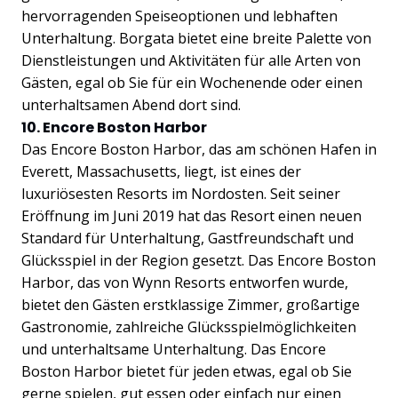
hervorragenden Speiseoptionen und lebhaften
Unterhaltung. Borgata bietet eine breite Palette von
Dienstleistungen und Aktivitäten für alle Arten von
Gästen, egal ob Sie für ein Wochenende oder einen
unterhaltsamen Abend dort sind.
10. Encore Boston Harbor
Das Encore Boston Harbor, das am schönen Hafen in
Everett, Massachusetts, liegt, ist eines der
luxuriösesten Resorts im Nordosten. Seit seiner
Eröffnung im Juni 2019 hat das Resort einen neuen
Standard für Unterhaltung, Gastfreundschaft und
Glücksspiel in der Region gesetzt. Das Encore Boston
Harbor, das von Wynn Resorts entworfen wurde,
bietet den Gästen erstklassige Zimmer, großartige
Gastronomie, zahlreiche Glücksspielmöglichkeiten
und unterhaltsame Unterhaltung. Das Encore
Boston Harbor bietet für jeden etwas, egal ob Sie
gerne spielen, gut essen oder einfach nur einen