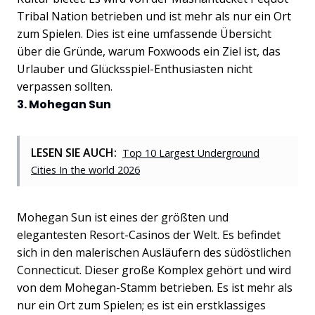
Tribal Nation betrieben und ist mehr als nur ein Ort
zum Spielen. Dies ist eine umfassende Übersicht
über die Gründe, warum Foxwoods ein Ziel ist, das
Urlauber und Glücksspiel-Enthusiasten nicht
verpassen sollten.
3. Mohegan Sun
LESEN SIE AUCH:
Top 10 Largest Underground
Cities In the world 2026
Mohegan Sun ist eines der größten und
elegantesten Resort-Casinos der Welt. Es befindet
sich in den malerischen Ausläufern des südöstlichen
Connecticut. Dieser große Komplex gehört und wird
von dem Mohegan-Stamm betrieben. Es ist mehr als
nur ein Ort zum Spielen; es ist ein erstklassiges