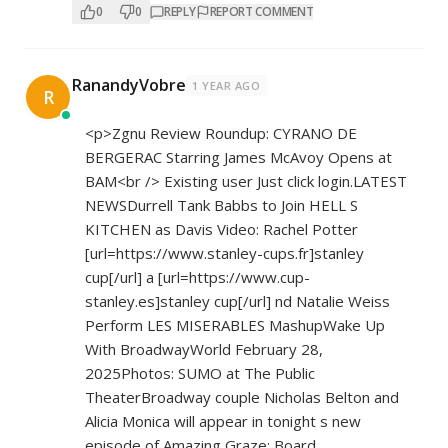
0
0
REPLY
REPORT COMMENT
RanandyVobre
1 YEAR AGO
R
<p>Zgnu Review Roundup: CYRANO DE
BERGERAC Starring James McAvoy Opens at
BAM<br /> Existing user Just click login.LATEST
NEWSDurrell Tank Babbs to Join HELL S
KITCHEN as Davis Video: Rachel Potter
[url=
https://www.stanley-cups.fr]stanley
cup[/url] a [url=
https://www.cup-
stanley.es]stanley
cup[/url] nd Natalie Weiss
Perform LES MISERABLES MashupWake Up
With BroadwayWorld February 28,
2025Photos: SUMO at The Public
TheaterBroadway couple Nicholas Belton and
Alicia Monica will appear in tonight s new
episode of Amazing Graze: Board