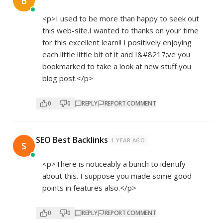
B
<p>I used to be more than happy to seek out
this web-site.I wanted to thanks on your time
for this excellent learn!! I positively enjoying
each little little bit of it and I&#8217;ve you
bookmarked to take a look at new stuff you
blog post.</p>
0
0
REPLY
REPORT COMMENT
SEO Best Backlinks
1 YEAR AGO
S
<p>There is noticeably a bunch to identify
about this. I suppose you made some good
points in features also.</p>
0
0
REPLY
REPORT COMMENT