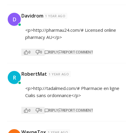
Davidrom
1 YEAR AGO
D
<p>
http://pharmau24.com/#
Licensed online
pharmacy AU</p>
0
0
REPLY
REPORT COMMENT
RobertMat
1 YEAR AGO
R
<p>
http://tadalmed.com/#
Pharmacie en ligne
Cialis sans ordonnance</p>
0
0
REPLY
REPORT COMMENT
WayneTox
1 YEAR AGO