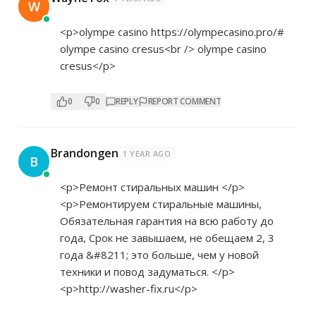
W
<p>olympe casino
https://olympecasino.pro/#
olympe casino cresus<br /> olympe casino
cresus</p>
0
0
REPLY
REPORT COMMENT
Brandongen
1 YEAR AGO
B
<p>Ремонт стиральных машин </p>
<p>Ремонтируем стиральные машины,
Обязательная гарантия на всю работу до
года, Срок не завышаем, не обещаем 2, 3
года &#8211; это больше, чем у новой
техники и повод задуматься. </p>
<p>
http://washer-fix.ru</p>