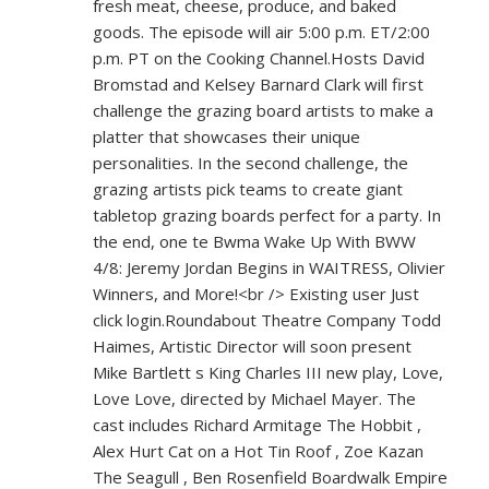
fresh meat, cheese, produce, and baked
goods. The episode will air 5:00 p.m. ET/2:00
p.m. PT on the Cooking Channel.Hosts David
Bromstad and Kelsey Barnard Clark will first
challenge the grazing board artists to make a
platter that showcases their unique
personalities. In the second challenge, the
grazing artists pick teams to create giant
tabletop grazing boards perfect for a party. In
the end, one te Bwma Wake Up With BWW
4/8: Jeremy Jordan Begins in WAITRESS, Olivier
Winners, and More!<br /> Existing user Just
click login.Roundabout Theatre Company Todd
Haimes, Artistic Director will soon present
Mike Bartlett s King Charles III new play, Love,
Love Love, directed by Michael Mayer. The
cast includes Richard Armitage The Hobbit ,
Alex Hurt Cat on a Hot Tin Roof , Zoe Kazan
The Seagull , Ben Rosenfield Boardwalk Empire