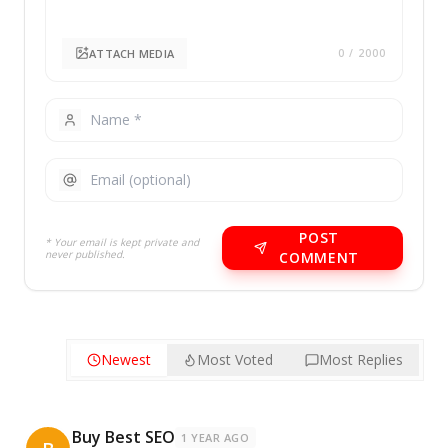
ATTACH MEDIA
0
/ 2000
POST
* Your email is kept private and
never published.
COMMENT
Newest
Most Voted
Most Replies
Buy Best SEO
1 YEAR AGO