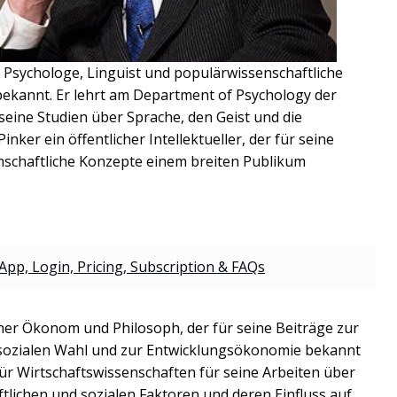
 Psychologe, Linguist und populärwissenschaftliche
n bekannt. Er lehrt am Department of Psychology der
seine Studien über Sprache, den Geist und die
nker ein öffentlicher Intellektueller, der für seine
enschaftliche Konzepte einem breiten Publikum
App, Login, Pricing, Subscription & FAQs
her Ökonom und Philosoph, der für seine Beiträge zur
sozialen Wahl und zur Entwicklungsökonomie bekannt
für Wirtschaftswissenschaften für seine Arbeiten über
ichen und sozialen Faktoren und deren Einfluss auf