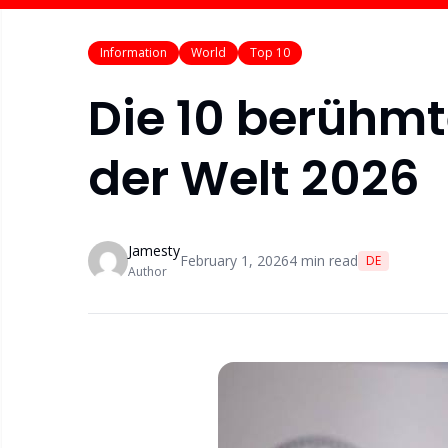
Information
World
Top 10
Die 10 berühmt
der Welt 2026
Jamesty
February 1, 2026
4
min read
DE
Author