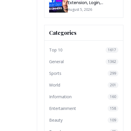
Extension, Login,
Download, Free Plan, App
August 5, 2026
& FAQs
Categories
Top 10
1617
General
1362
Sports
299
World
201
Information
160
Entertainment
158
Beauty
109