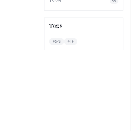
Travel
95
Tags
#
SPS
#
TF