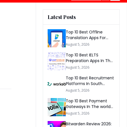
Latest Posts
Top 10 Best Offline
Translation Apps For
Travel In 2026
August 5, 2026
Top 10 Best IELTS
Preparation Apps In The
World 2026
August 5, 2026
Top 10 Best Recruitment
Platforms In South
Africa 2026
August 5, 2026
Top 10 Best Payment
Gateways In The world
2026
August 5, 2026
Bitwarden Review 2026: