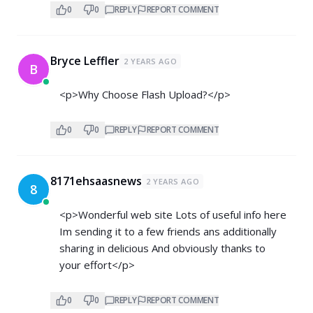
0
0
REPLY
REPORT COMMENT
Bryce Leffler
2 YEARS AGO
B
<p>Why Choose Flash Upload?</p>
0
0
REPLY
REPORT COMMENT
8171ehsaasnews
2 YEARS AGO
8
<p>Wonderful web site Lots of useful info here
Im sending it to a few friends ans additionally
sharing in delicious And obviously thanks to
your effort</p>
0
0
REPLY
REPORT COMMENT