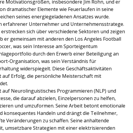
re Motivationsgrößen, insbesondere Jim Rohn, und er
ion dramatischer Elemente wie Feuerlaufen in seine
eichen seines energiegeladenen Ansatzes wurde.
in erfahrener Unternehmer und Unternehmensstratege.
 erstrecken sich über verschiedene Sektoren und zeigen
arb er gemeinsam mit anderen den Los Angeles Football
Soccer, was sein Interesse am Sporteigentum
Anlageportfolio durch den Erwerb einer Beteiligung an
port-Organisation, was sein Verständnis für
haltung widerspiegelt. Diese Geschäftsaktivitäten
t auf Erfolg, die persönliche Meisterschaft mit
det.
ft auf Neurolinguistisches Programmieren (NLP) und
esse, die darauf abzielen, Einzelpersonen zu helfen,
izieren und umzuformen. Seine Arbeit betont emotionale
nd konsequentes Handeln und drängt die Teilnehmer,
te Veränderungen zu schaffen. Seine anhaltende
it, umsetzbare Strategien mit einer elektrisierenden