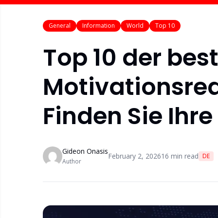
General
Information
World
Top 10
Top 10 der bes
Motivationsred
Finden Sie Ihre
Gideon Onasis
February 2, 2026
16
min read
DE
Author