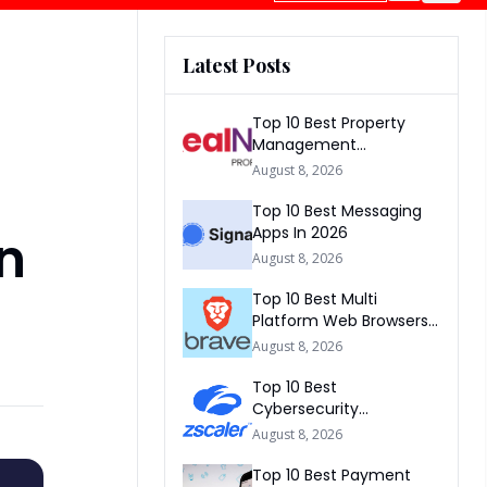
Latest Posts
Top 10 Best Property
Management
Companies In South
August 8, 2026
Africa 2026
Top 10 Best Messaging
Apps In 2026
on
August 8, 2026
Top 10 Best Multi
Platform Web Browsers
In The world 2026
August 8, 2026
Top 10 Best
Cybersecurity
Companies In America
August 8, 2026
2026
Top 10 Best Payment