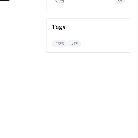
Travel
95
Tags
#
SPS
#
TF