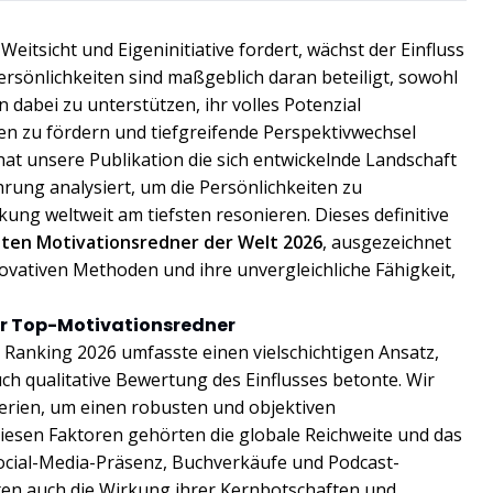
Weitsicht und Eigeninitiative fordert, wächst der Einfluss
ersönlichkeiten sind maßgeblich daran beteiligt, sowohl
 dabei zu unterstützen, ihr volles Potenzial
zu fördern und tiefgreifende Perspektivwechsel
hat unsere Publikation die sich entwickelnde Landschaft
rung analysiert, um die Persönlichkeiten zu
rkung weltweit am tiefsten resonieren. Dieses definitive
sten Motivationsredner der Welt 2026
, ausgezeichnet
novativen Methoden und ihre unvergleichliche Fähigkeit,
er Top-Motivationsredner
anking 2026 umfasste einen vielschichtigen Ansatz,
uch qualitative Bewertung des Einflusses betonte. Wir
terien, um einen robusten und objektiven
iesen Faktoren gehörten die globale Reichweite und das
cial-Media-Präsenz, Buchverkäufe und Podcast-
ten auch die Wirkung ihrer Kernbotschaften und