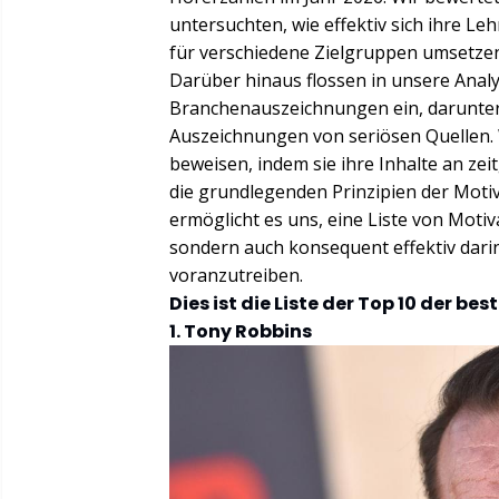
untersuchten, wie effektiv sich ihre Le
für verschiedene Zielgruppen umsetzen
Darüber hinaus flossen in unsere Anal
Branchenauszeichnungen ein, darunter
Auszeichnungen von seriösen Quellen. W
beweisen, indem sie ihre Inhalte an z
die grundlegenden Prinzipien der Moti
ermöglicht es uns, eine Liste von Moti
sondern auch konsequent effektiv dari
voranzutreiben.
Dies ist die Liste der Top 10 der b
1. Tony Robbins