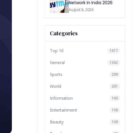
Network In India 2026
August 8, 2026
Categories
Top 10
1617
General
1362
Sports
299
World
201
Information
160
Entertainment
158
Beauty
109