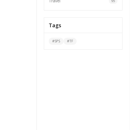
Travel
95
Tags
#
SPS
#
TF