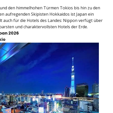
 und den himmelhohen Türmen Tokios bis hin zu den
n aufregenden Skipisten Hokkaidos ist Japan ein
lt auch für die Hotels des Landes: Nippon verfügt über
barsten und charaktervollsten Hotels der Erde.
apan 2026
kio