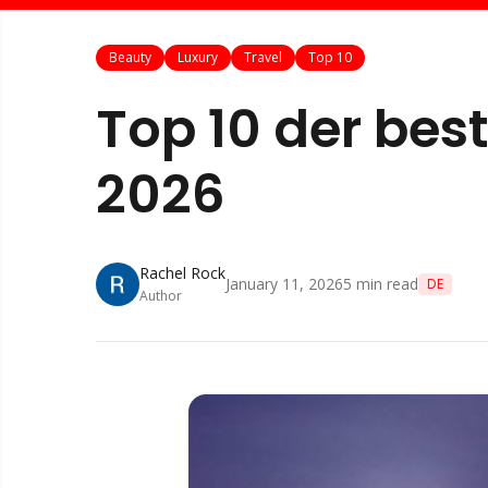
Beauty
Luxury
Travel
Top 10
Top 10 der bes
2026
Rachel Rock
January 11, 2026
5
min read
DE
Author