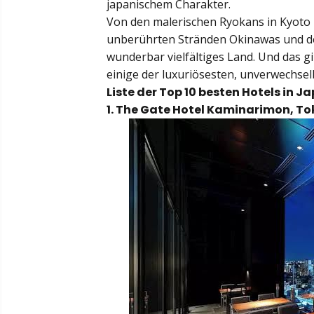
japanischem Charakter.
Von den malerischen Ryokans in Kyoto
unberührten Stränden Okinawas und de
wunderbar vielfältiges Land. Und das gi
einige der luxuriösesten, unverwechsel
Liste der Top 10 besten Hotels in J
1. The Gate Hotel Kaminarimon, To