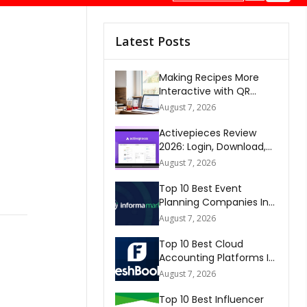
Latest Posts
Making Recipes More
Interactive with QR
Codes
August 7, 2026
Activepieces Review
2026: Login, Download,
AI, Pricing, Automation &
August 7, 2026
FAQs
Top 10 Best Event
Planning Companies In
The World 2026
August 7, 2026
Top 10 Best Cloud
Accounting Platforms In
The World 2026
August 7, 2026
Top 10 Best Influencer